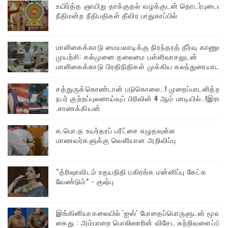
உயிர்த்த ஞாயிறு தாக்குதல் வழக்குடன் தொடர்புடைய
நீதிமன்ற நீதிபதிகள் தீவிர பாதுகாப்பில்
மாளிகைக்காடு மையவாடிக்கு நிரந்தரத் தீர்வு காணும்
முயற்சி: கல்முனை தலைமை பள்ளிவாசலுடன்
மாளிகைக்காடு பிரதிநிதிகள் முக்கிய கலந்துரையாடல்
சத்துருக்கொண்டான் படுகொலை..! முறைப்பாடளித்த
நபர் குற்றப்புலனாய்வுப் பிரிவின் 4 ஆம் மாடியில்..!இரா
.சாணக்கியன்
க.பொ.த உயர்தரப் பரீட்சை எழுதவுள்ள
மாணவர்களுக்கு வெளியான அறிவிப்பு
“த்ரிஷாவிடம் உதயநிதி பகிரங்க மன்னிப்பு கேட்க
வேண்டும்” - குஷ்பு
இங்கினியாகலையில் 'ஐஸ்' போதைப்பொருளுடன் மூவர்
கைது : அம்பாறை பொலிஸாரின் விசேட சுற்றிவளைப்பில்