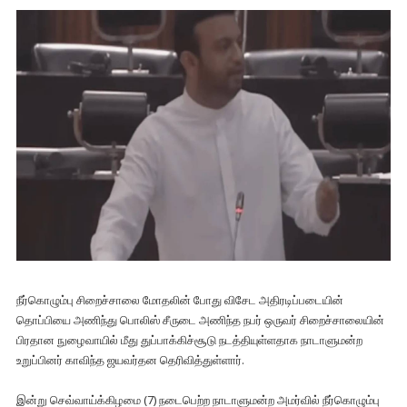
நீர்கொழும்பு சிறைச்சாலை மோதலின் போது விசேட அதிரடிப்படையின்
தொப்பியை அணிந்து பொலிஸ் சீருடை அணிந்த நபர் ஒருவர் சிறைச்சாலையின்
பிரதான நுழைவாயில் மீது துப்பாக்கிச்சூடு நடத்தியுள்ளதாக நாடாளுமன்ற
உறுப்பினர் காவிந்த ஜயவர்தன தெரிவித்துள்ளார்.
இன்று செவ்வாய்க்கிழமை (7) நடைபெற்ற நாடாளுமன்ற அமர்வில் நீர்கொழும்பு