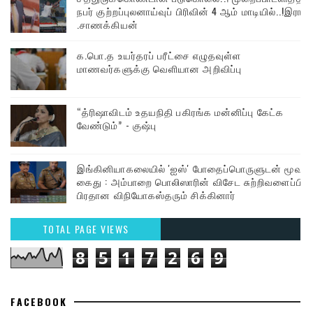
நபர் குற்றப்புலனாய்வுப் பிரிவின் 4 ஆம் மாடியில்..!இரா
.சாணக்கியன்
க.பொ.த உயர்தரப் பரீட்சை எழுதவுள்ள
மாணவர்களுக்கு வெளியான அறிவிப்பு
“த்ரிஷாவிடம் உதயநிதி பகிரங்க மன்னிப்பு கேட்க
வேண்டும்” - குஷ்பு
இங்கினியாகலையில் 'ஐஸ்' போதைப்பொருளுடன் மூவர்
கைது : அம்பாறை பொலிஸாரின் விசேட சுற்றிவளைப்பில்
பிரதான விநியோகஸ்தரும் சிக்கினார்
TOTAL PAGE VIEWS
8
5
1
7
2
6
9
FACEBOOK