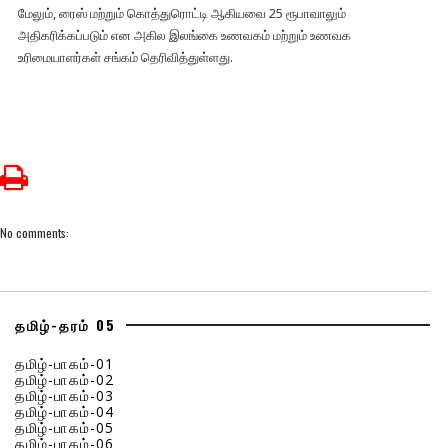
மேலும், ரைஸ் மற்றும் கொத்துரொட்டி ஆகியவை 25 ரூபாவாலும்
அதிகரிக்கப்படும் என அகில இலங்கை உணவகம் மற்றும் உணவக
உரிமையாளர்கள் சங்கம் தெரிவித்துள்ளது.
No comments:
தமிழ்-தரம் 05
தமிழ்-பாகம்-01
தமிழ்-பாகம்-02
தமிழ்-பாகம்-03
தமிழ்-பாகம்-04
தமிழ்-பாகம்-05
தமிழ்-பாகம்-06