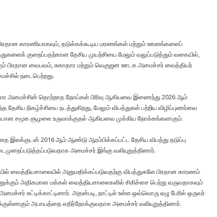
ரதான காரணியாகவும், தடுக்கக்கூடிய மரணங்கள் மற்றும் ஊனங்களைப்
்துகளைக் குறைப்பதற்கான தேசிய முயற்சியை மேலும் வலுப்படுத்தும் வகையில்,
கும் பிரதான வைபவம், சுகாதார மற்றும் வெகுஜன ஊடக அமைச்சர் வைத்தியர்
ைச்சில் நடைபெற்றது.
ுகாதார அமைச்சின் தொற்றாத நோய்கள் பிரிவு ஆகியவை இணைந்து 2026 ஆம்
 தேசிய நிகழ்ச்சியை நடத்துகிறது, மேலும் விபத்துகள் பற்றிய விழிப்புணர்வை
துகாப்பான சமூக சூழலை உருவாக்குதல் ஆகியவை முக்கிய நோக்கங்களாகும்.
உன்னத இலக்குடன் 2016 ஆம் ஆண்டு ஆரம்பிக்கப்பட்ட தேசிய விபத்து தடுப்பு
ுறைப்படுத்தப்படுவதாக அமைச்சர் இங்கு வலியுறுத்தினார்.
ையில் வைத்தியசாலையில் அனுமதிக்கப்படுவதற்கு விபத்துகளே பிரதான காரணம்
்லியனுக்கும் அதிகமான மக்கள் வைத்தியசாலைகளில் சிகிச்சை பெற்று வருவதாகவும்
மைச்சர் சுட்டிக்காட்டினார். அதன்படி, நாட்டில் உள்ள ஒவ்வொரு ஏழு பேரில் ஒருவர்
க்குள்ளாகும் அபாயத்தை எதிர்நோக்குவதாக அமைச்சர் வலியுறுத்தினார்.