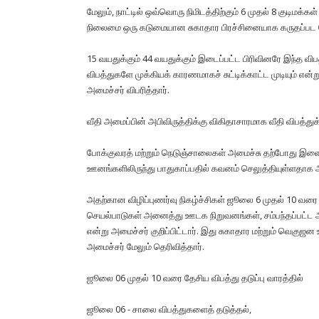
மேலும், நாட்டில் ஒவ்வொரு நிமிடத்திற்கும் 6 முதல் 8 குடிமக்
நிலைமை ஒரு கடுமையான சுகாதார பிரச்சினையாக கருதப்பட வேண்
15 வயதுக்கும் 44 வயதுக்கும் இடைப்பட்ட பிரிவினரே இந்த விபத
விபத்துகளே முக்கியக் காரணமாகச் சுட்டிக்காட்ட முடியும் என்ற
அமைச்சர் விபரித்தார்.
வீதி அமைப்பின் அபிவிருத்திக்கு விகிதாசாரமாக வீதி விபத்த
போக்குவரத் மற்றும் நெடுஞ்சாலைகள் அமைச்சு தற்போது இளைஞ
ஊனங்களிலிருந்து பாதுகாப்பதில் கவனம் செலுத்தியுள்ளதாக அமை
அதற்கான விழிப்புணர்வு நிகழ்ச்சிகள் ஜூலை 6 முதல் 10 வரை ச
செயல்பாடுகள் அனைத்து ஊடக நிறுவனங்கள், சம்பந்தப்பட்ட 
என்று அமைச்சர் குறிப்பிட்டார். இது சுகாதார மற்றும் வெகு
அமைச்சர் மேலும் தெரிவித்தார்.
ஜூலை 06 முதல் 10 வரை தேசிய விபத்து தடுப்பு வாரத்தில்
ஜூலை 06 - சாலை விபத்துகளைத் தடுத்தல்,