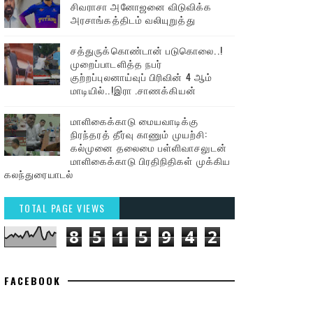
சிவராசா அனோஜனை விடுவிக்க
அரசாங்கத்திடம் வலியுறுத்து
சத்துருக்கொண்டான் படுகொலை..!
முறைப்பாடளித்த நபர்
குற்றப்புலனாய்வுப் பிரிவின் 4 ஆம்
மாடியில்..!இரா .சாணக்கியன்
மாளிகைக்காடு மையவாடிக்கு
நிரந்தரத் தீர்வு காணும் முயற்சி:
கல்முனை தலைமை பள்ளிவாசலுடன்
மாளிகைக்காடு பிரதிநிதிகள் முக்கிய
கலந்துரையாடல்
TOTAL PAGE VIEWS
8
5
1
5
9
4
2
FACEBOOK