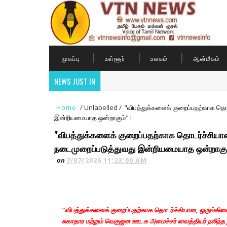
முகப்பு
உள்ளூர்
உலகம்
ஆன்மீகம்
NEWS JUST IN
Home
/
Unlabelled
/
"விபத்துக்களைக் குறைப்பதற்காக த
இன்றியமையாத ஒன்றாகும்" !
"விபத்துக்களைக் குறைப்பதற்காக தொடர்ச்சிய
நடைமுறைப்படுத்துவது இன்றியமையாத ஒன்றாகும
on
7/07/2026 11:23:00 AM
"விபத்துக்களைக் குறைப்பதற்காக தொடர்ச்சியான, ஒருங்கி
சுகாதார மற்றும் வெகுஜன ஊடக அமைச்சர் வைத்தியர் நலிந்த