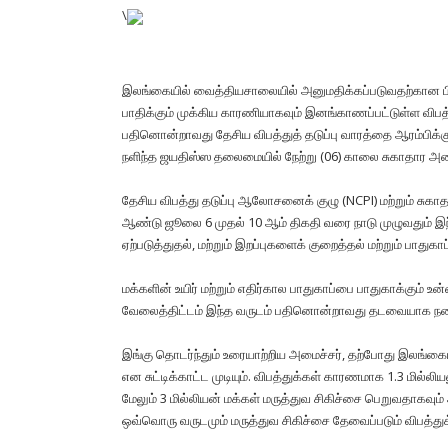
\
இலங்கையில் வைத்தியசாலையில் அனுமதிக்கப்படுவதற்கான பி
பாதிக்கும் முக்கிய காரணியாகவும் இனங்காணப்பட்டுள்ள விபத
பதினொன்றாவது தேசிய விபத்துத் தடுப்பு வாரத்தை ஆரம்பிக்
நளிந்த ஜயதிஸ்ஸ தலைமையில் நேற்று (06) காலை சுகாதார அம
தேசிய விபத்து தடுப்பு ஆலோசனைக் குழு (NCPI) மற்றும் ச
ஆண்டு ஜூலை 6 முதல் 10 ஆம் திகதி வரை நாடு முழுவதும் இந்த
ஏற்படுத்துதல், மற்றும் இறப்புகளைக் குறைத்தல் மற்றும் பா
மக்களின் உயிர் மற்றும் எதிர்கால பாதுகாப்பை பாதுகாக்கும் 
வேலைத்திட்டம் இந்த வருடம் பதினொன்றாவது தடவையாக நடைம
இங்கு தொடர்ந்தும் உரையாற்றிய அமைச்சர், தற்போது இலங்க
என சுட்டிக்காட்ட முடியும். விபத்துக்கள் காரணமாக 1.3 மில
மேலும் 3 மில்லியன் மக்கள் மருத்துவ சிகிச்சை பெறுவதாகவும் அ
ஒவ்வொரு வருடமும் மருத்துவ சிகிச்சை தேவைப்படும் விபத்து