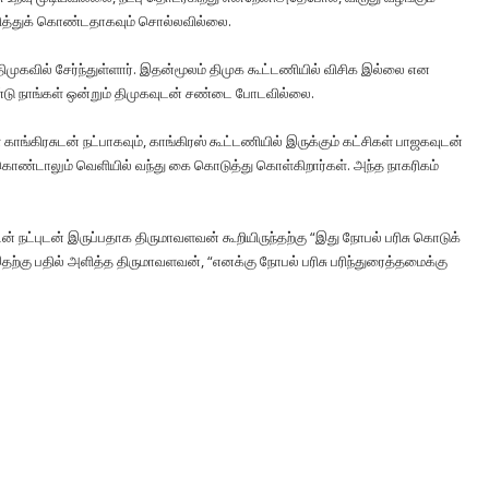
றித்​துக் கொண்​ட​தாக​வும் சொல்​ல​வில்​லை.
் திமுக​வில் சேர்ந்​துள்​ளார். இதன்​மூலம் திமுக கூட்​ட​ணி​யில் விசிக இல்லை என
்டு நாங்​கள் ஒன்​றும் திமுக​வுடன் சண்டை போட​வில்​லை.
காங்​கிரசுடன் நட்​பாக​வும், காங்​கிரஸ் கூட்​ட​ணி​யில் இருக்​கும் கட்​சிகள் பாஜக​வுடன்
் கொண்​டாலும் வெளி​யில் வந்து கை கொடுத்​து கொள்​கிறார்​கள். அந்த நாகரி​கம்
நட்​புடன் இருப்​ப​தாக திரு​மாவளவன் கூறி​யிருந்​தற்கு “இது நோபல் பரிசு கொடுக்​
ற்கு பதில் அளித்த திரு​மாவளவன், “எனக்கு நோபல் பரிசு பரிந்​துரைத்​தமைக்கு