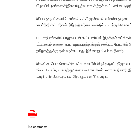
விழா​வில் நாங்​கள் அதி​காரப்​பூர்​வ​மாக அந்​தக் கூட்​ட​ணியை மு
இப்​படி ஒரு நிலை​யில், எங்​கள் கட்சி முன்​னாள் எம்​எல்ஏ ஒரு​வர
உணர்த்​தி​விட்​டார்​கள். இந்த நிகழ்வை மனதில் வைத்​துக் கொண
வட மாநிலங்​களில் பாஜக​வுடன் கூட்​ட​ணி​யில் இருக்​கும் கட்​சிகள் 
நட்​பாக​வும் உள்​ளன. நாடாளு​மன்​றத்​துக்​குள் சண்டை போட்​டுக
தமிழகத்​துக்கு ஏன் வரக்​கூ​டாது. இவ்​வாறு அவர் கூறி​னார்.
இதனிடையே தவெக அமைச்​சர​வை​யில் இருந்​தா​லும், திமுக​வுடன் 
கப்பட வேண்​டிய கருத்​து” என வைகோ கிண்​டலாக கூறி​னார். இத
நன்​றி. பரிசு கிடைத்​தால் அதற்​கும் நன்​றி’’ என்​றார்.
No comments: