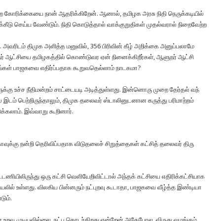
்ற கோரிக்​கையை நான் ஆதரிக்​கிறேன். ஆனால், தமிழக அரசு நிதி நெருக்​கடி​யில்
க்​கீடு செய்ய வேண்​டும். நிதி கொடுத்​தால் வாக்​குறு​தி​கள் முதல்​வ​ரால் நிறைவேற்ற
ு. அவரிடம் திமுக அளித்த மனுவில், 356 பிரி​வின் கீழ் அறிக்​கை அனுப்​பலாமே
 ஆளுநர் ஆட்​சியை தமிழகத்​தில் கொண்​டுவர ஏன் நினைக்கிறீர்கள், ஆளுநர் ஆட்சி
ீங்​கள் பாஜகவை எதிர்ப்​ப​தாக கூறு​வதெல்​லாம் நாடக​மா?
்கு உச்ச நீதி​மன்​றம் சாட்​டையடி அடித்​துள்​ளது. இன்​னொரு முறை தேர்​தல் வந்​
 இடம் பெற்​றிருந்​தாலும், திமுக தலை​வர் ஸ்டா​லினுடனான கருத்து பரிமாற்​றம்
கலாம். இவ்​வாறு கூறி​னார்.
க்கு நன்றி தெரிவிப்பதாக விடுதலைச் சிறுத்தைகள் கட்​சித் தலை​வர் திரு​
ட​ணியி​லிருந்து ஒரு கட்சி வெளி​யேறி​விட்​டால் அந்​தக் கட்​சியை எதிரிக்​கட்​சி​யாக
லில் உள்​ளது. வில​கிய பின்​னரும் நட்​புறவு கூடா​தா, பாஜகவை வீழ்த்த இண்டியா
டும்.
ன உறவு முடியவில்​லை, நட்பு தொடர்​கிறது என்​றேன்.அதே​போல, விருது வழங்​கும்