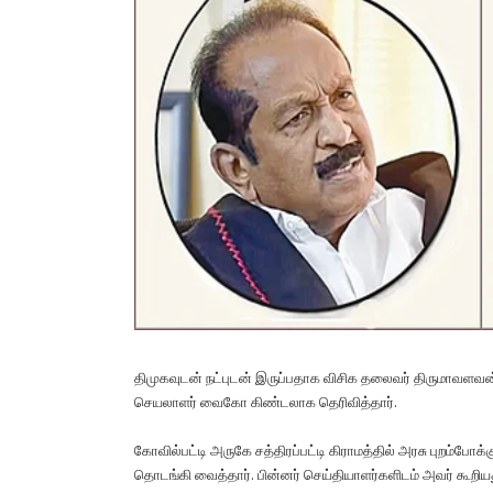
திமுகவுடன் நட்புடன் இருப்பதாக விசிக தலைவர் திருமாவளவன்
செய​லா​ளர் வைகோ கிண்டலாக தெரி​வித்​தார்.
கோவில்​பட்டி அருகே சத்​திரப்​பட்டி கிராமத்​தில் அரசு புறம்​
தொடங்கி வைத்​தார். பின்​னர் செய்தி​யாளர்​களிடம் அவர் கூறிய