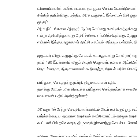
விவ​சா​யிகளின் பயிர்க் கடனை தள்​ளு​படி செய்ய வேண்​டும் என
சிக்​கித் தவிக்​கிறது. மத்​திய அரசு வஞ்​சகம் இல்​லாமல் நிதி ஒது
முடி​யும்.
அரசு திட்​டங்​களை ஆளுநர் ஆய்வு செய்​வது கண்​டிக்​கத்​தக்​கத
என்று தெரிவித்​துள்​ளது அதிர்ச்​சியை ஏற்​படுத்​தி​யுள்​ளது.
என்றால் இங்கு பாஜகதான் ஆட்சி செய்​யும். அப்​படி​யென்​றால், ந
முதல்​வர் விஜய் கரூருக்கு செல்​லக் கூடாது என்று சென்றவர்களுக
தால் 180 இடங்​களில் விஜய் வெற்றி பெறுவார். தவெக ஆட்​சி​யில்
தொடர்வதாக, திருமாவளவன் கூறியதற்​கு, நோபல் பரிசே கொடுக்​
பரிந்துரை செய்ததற்கு நன்றி: திருமாவளவன் பதில்
தனக்கு நோபல் பரிசு கிடைக்க பரிந்துரை செய்ததற்காக வைகோவு
மாவளவன் பதில் அளித்துள்ளார்.
அரியலூரில் நேற்று செய்​தி​யாளர்​களிடம் அவர் கூறியது: ஒரு கூட்​
பார்க்​கக்​கூடிய, தவறான அரசி​யல் கண்​ணோட்​டம் தமிழக அரசி​ய
கூட்​ட​ணி​யில் தவெக​வும், திமுக​வும் இணைந்து செயல்பட வேண்​
தவெக அமைச்​சர​வை​யில் நாங்​கள் சேர்ந்​தா​லும், திமுக​வுட​னா