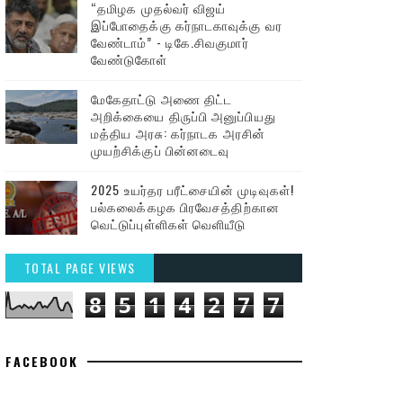
“தமிழக முதல்வர் விஜய்
இப்போதைக்கு கர்நாடகாவுக்கு வர
வேண்டாம்” - டிகே.சிவகுமார்
வேண்டுகோள்
மேகேதாட்டு அணை திட்ட
அறிக்கையை திருப்பி அனுப்பியது
மத்திய அரசு: கர்நாடக அரசின்
முயற்சிக்குப் பின்னடைவு
2025 உயர்தர பரீட்சையின் முடிவுகள்!
பல்கலைக்கழக பிரவேசத்திற்கான
வெட்டுப்புள்ளிகள் வெளியீடு
TOTAL PAGE VIEWS
8
5
1
4
2
7
7
FACEBOOK