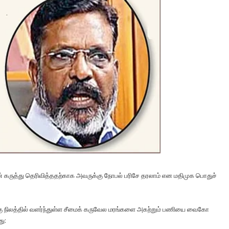
 கருத்து தெரிவித்ததற்காக அவருக்கு நோபல் பரிசே தரலாம் என மதி​முக பொதுச்​
போக்கு நிலத்​தில் வளர்ந்​துள்ள சீமைக்​ கரு​வேல மரங்​களை அகற்றும் பணியை வைகோ
து: