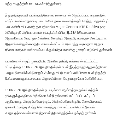
அந்த கடிதத்தின் ஊடாக எச்சரித்துள்ளார்.
இது குறித்து வலி வடக்கு பிரதேசபை தலைவரால் அனுப்பப்பட்ட கடிதத்தில்,
யாழ்ப்பாணம் பாதுகாப்பு படைகளின் தலைமையகத்தைச் சேர்ந்த, பாதுகாப்புப்
படைகளின் கட்டளைத் தளபதியாகிய Major General KTP De Silva நகர
அபிவிருத்தி அதிகாரசபைச் சட்டத்தின் பிரிவு 8J, 28A இற்கமைவாக
அனுமதியைப் பெறாதும் அங்கீகாரமின்றியும் அத்துமீறி தமக்குச் சொந்தமான
ஆதனங்களினுள் வைத்தியசாலைக் கட்டிடம் அமைத்து வருவதாக ஆதன
உரிமையாளர்கள் வலிகாமம் வடக்கு பிரதேச சபைக்கு முறைப்பாடு செய்துள்ளனர்.
வயாவிளான் எனும் முகவரியில் அங்கீகாரமின்றி தங்களால் கட்டப்பட்ட
கட்டிடத்தை 16.06.2026 ஆம் திகதிக்குள் உடன் இடித்தகற்றி ஆதனத்தினை
பழைய நிலையில் விடுமாறும், அல்லது கட்டுமானப்பணியினை உடன் நிறுத்தி
நிபந்தனைகளுக்கமைவாக அனுமதியினை பெறுமாறு கோரப்படுகிறீர்கள்.
16.06.2026 ஆம் திகதிக்குள் நடவடிக்கை எடுக்கத்தவறும் பட்சத்தில்
தங்களுக்கு எதிராக அங்கீகாரமின்றி தங்களால் கட்டப்பட்ட கட்டிடப்
பகுதியானது அகற்றப்படுவதற்கும், அகற்றப்படுவதற்குரிய செலவினையும்
தங்களிடமிருந்து பெற்று கொள்வதற்குமான கட்டளையொன்றினைப்
பெறுவதற்காக மல்லாகம் நீதவான் நீதிமன்றத்தில் வழக்குத் தாக்கல்