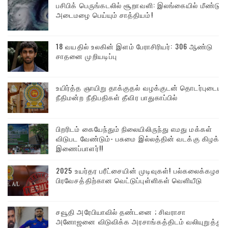
பசிபிக் பெருங்கடலில் சூறாவளி: இலங்கையில் மீண்டும்
அடைமழை பெய்யும் சாத்தியம்!
18 வயதில் உலகின் இளம் பேராசிரியர்: 306 ஆண்டு
சாதனை முறியடிப்பு
உயிர்த்த ஞாயிறு தாக்குதல் வழக்குடன் தொடர்புடைய
நீதிமன்ற நீதிபதிகள் தீவிர பாதுகாப்பில்
பிறரிடம் கையேந்தும் நிலையிலிருந்து எமது மக்கள்
விடுபட வேண்டும்- பசுமை இல்லத்தின் வடக்கு கிழக்கு
இணைப்பாளர்!!
2025 உயர்தர பரீட்சையின் முடிவுகள்! பல்கலைக்கழக
பிரவேசத்திற்கான வெட்டுப்புள்ளிகள் வெளியீடு
சவூதி அரேபியாவில் தண்டனை ; சிவராசா
அனோஜனை விடுவிக்க அரசாங்கத்திடம் வலியுறுத்து