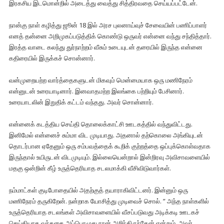
இரகசிய இடமொன்றில் அடைத்து வைத்து சித்திரவதை செய்யப்பட்டேன்.
நான்கு நாள் கழித்து ஜூன் 18 இல் அரச புலனாய்வுச் சேவையின் பணிப்பாளர்
எனத் தன்னை அறிமுகப்படுத்திக் கொண்டு ஒருவர் என்னை வந்து சந்தித்தார்.
இரத்த வாடை கலந்து துர்நாற்றம் வீசும் உடையுடன் தரையில் இருந்த என்னை
கதிரையில் இருக்கச் சொன்னார்.
வன்முறையற்ற வார்த்தைகளுடன் மிகவும் மென்மையாக ஒரு மணிநேரம்
என்னுடன் உரையாடினார். இனவாதமற்ற இலங்கை பற்றியும் பேசினார்.
உரையாடலின் இறுதிக் கட்டம் வந்தது. அவர் சொன்னார்.
என்னைக் கடத்திய செய்தி தொலைக்காட்சி ஊடகத்தில் வந்துவிட்டது.
இனிமேல் என்னைச் சும்மா விட முடியாது. அதனால் தற்கொலை அங்கியுடன்
தொடர்பான ஏதேனும் ஒரு சம்பவத்தைக் கூறிக் குற்றத்தை ஒப்புக்கொள்வதாக
இருந்தால் உயிருடன் விடமுடியும். இல்லையென்றால் இன்றிரவு அவிசாவளையில்
மதகு ஒன்றின் கீழ் உருத்தெரியாத சடலமாக்கி வீசிவிடுவார்கள்.
நம்மாட்கள் குடிபோதையில் அதற்குத் தயாராகிவிட்டனர். இன்னும் ஒரு
மணிநேரம் தருகிறேன். நன்றாக யோசித்து முடிவைச் சொல். ” அந்த நாள்களில்
உருத்தெரியாத சடலங்கள் அவிசாவளையில் வீசப்படுவது அடிக்கடி ஊடகச்
செய்தியாக வந்ததை அப்பொழுது நான் அறிந்திருந்தேன் என்றும் அவர்