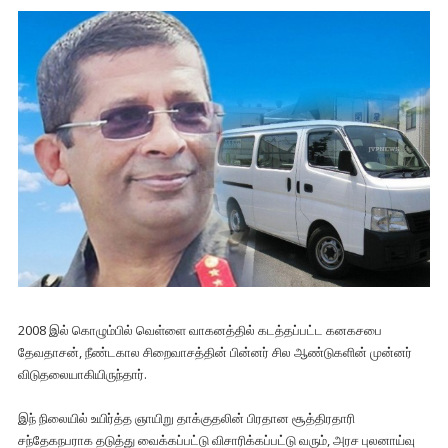
2008 இல் கொழும்பில் வெள்ளை வாகனத்தில் கடத்தப்பட்ட கனகசபை
தேவதாசன், நீண்டகால சிறைவாசத்தின் பின்னர் சில ஆண்டுகளின் முன்னர்
விடுதலையாகியிருந்தார்.
இந் நிலையில் உயிர்த்த ஞாயிறு தாக்குதலின் பிரதான சூத்திரதாரி
சந்தேகநபராக தடுத்து வைக்கப்பட்டு விசாரிக்கப்பட்டு வரும், அரச புலனாய்வு