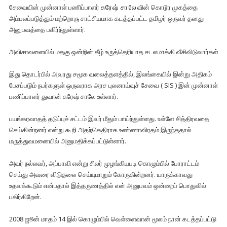
சேவையின் முன்னாள் பணிப்பாளர்
சுரேஷ் சாலே
வின் கொடூர முகத்தை
அம்பலப்படுத்தும் மற்றொரு சாட்சியமாக கடத்தப்பட்ட தமிழர் ஒருவர் தனது
அனுபவத்தை பகிர்ந்துள்ளார்.
அவிசாவளையில் மதகு ஒன்றின் கீழ் உருத்தெரியாத சடலமாக்கி வீசிவிடுவார்கள்
இது தொடர்பில் அவரது சமூக வலைத்தளத்தில், இலங்கையில் இன்று அதிகம்
பேசப்படும் நபர்களுள் ஒருவராக அரச புலனாய்வுச் சேவை ( SIS ) இன் முன்னாள்
பணிப்பாளர் துவான் சுரேஷ் சாலே உள்ளார்.
பயங்கரவாதத் தடுப்புச் சட்டம் இவர் மீதும் பாய்ந்துள்ளது. உள்ளே சித்திரவதை
செய்கின்றனர் என்று கூறி அதற்கெதிராக உண்ணாவிரதம் இருந்ததால்
மருத்துவமனையில் அனுமதிக்கப்பட்டுள்ளார்.
அவர் நல்லவர், அப்பாவி என்று சிலர் முழங்கியபடி கொழும்பில் போராட்டம்
செய்து அவரை விடுதலை செய்யுமாறும் கோருகின்றனர். யாருக்காவது
உதவக்கூடும் என்பதால் இத்தருணத்தில் என் அனுபவம் ஒன்றைப் பொதுவில்
பகிர்கிறேன்.
2008 ஜூன் மாதம் 14 இல் கொழும்பில் வெள்ளைவான் மூலம் நான் கடத்தப்பட்டு