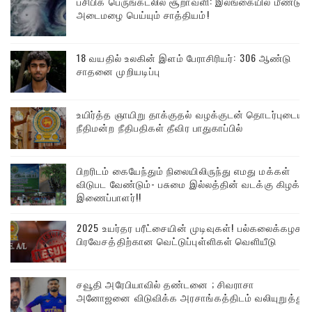
பசிபிக் பெருங்கடலில் சூறாவளி: இலங்கையில் மீண்டும்
அடைமழை பெய்யும் சாத்தியம்!
18 வயதில் உலகின் இளம் பேராசிரியர்: 306 ஆண்டு
சாதனை முறியடிப்பு
உயிர்த்த ஞாயிறு தாக்குதல் வழக்குடன் தொடர்புடைய
நீதிமன்ற நீதிபதிகள் தீவிர பாதுகாப்பில்
பிறரிடம் கையேந்தும் நிலையிலிருந்து எமது மக்கள்
விடுபட வேண்டும்- பசுமை இல்லத்தின் வடக்கு கிழக்கு
இணைப்பாளர்!!
2025 உயர்தர பரீட்சையின் முடிவுகள்! பல்கலைக்கழக
பிரவேசத்திற்கான வெட்டுப்புள்ளிகள் வெளியீடு
சவூதி அரேபியாவில் தண்டனை ; சிவராசா
அனோஜனை விடுவிக்க அரசாங்கத்திடம் வலியுறுத்து