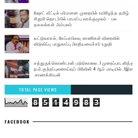
ரிஷாட் வீட்டில் மர்மமான முறையில் உயிரிழந்த தமிழ்
சிறுமி தொடர்பில் பரபரப்பு வாக்குமூலம் - பல
தகவல்கள் அம்பலம்
வட்டுவாகல், கேப்பாபிலவு காணிகள் விரைவில்
விடுவிப்பு பாதுகாப்பு பிரதியமைச்சர் உறுதி
சத்துருக்கொண்டான் படுகொலை..! முறைப்பாடளித்த
நபர் குற்றப்புலனாய்வுப் பிரிவின் 4 ஆம் மாடியில்..!இரா
.சாணக்கியன்
TOTAL PAGE VIEWS
8
5
1
4
9
8
3
FACEBOOK