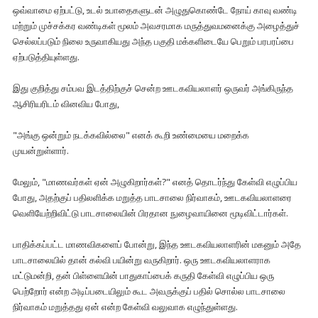
ஒவ்வாமை ஏற்பட்டு, உடல் உபாதைகளுடன் அழுதுகொண்டே நோய் காவு வண்டி
மற்றும் முச்சக்கர வண்டிகள் மூலம் அவசரமாக மருத்துவமனைக்கு அழைத்துச்
செல்லப்படும் நிலை உருவாகியது அந்த பகுதி மக்களிடையே பெறும் பரபரப்பை
ஏற்படுத்தியுள்ளது.
இது குறித்து சம்பவ இடத்திற்குச் சென்ற ஊடகவியலாளர் ஒருவர் அங்கிருந்த
ஆசிரியரிடம் வினவிய போது,
"அங்கு ஒன்றும் நடக்கவில்லை" எனக் கூறி உண்மையை மறைக்க
முயன்றுள்ளார்.
மேலும், "மாணவர்கள் ஏன் அழுகிறார்கள்?" எனத் தொடர்ந்து கேள்வி எழுப்பிய
போது, அதற்குப் பதிலளிக்க மறுத்த பாடசாலை நிர்வாகம், ஊடகவியலாளரை
வெளியேற்றிவிட்டு பாடசாலையின் பிரதான நுழைவாயினை மூடிவிட்டார்கள்.
பாதிக்கப்பட்ட மாணவிகளைப் போன்று, இந்த ஊடகவியலாளரின் மகனும் அதே
பாடசாலையில் தான் கல்வி பயின்று வருகிறார். ஒரு ஊடகவியலாளராக
மட்டுமன்றி, தன் பிள்ளையின் பாதுகாப்பைக் கருதி கேள்வி எழுப்பிய ஒரு
பெற்றோர் என்ற அடிப்படையிலும் கூட அவருக்குப் பதில் சொல்ல பாடசாலை
நிர்வாகம் மறுத்தது ஏன் என்ற கேள்வி வலுவாக எழுந்துள்ளது.