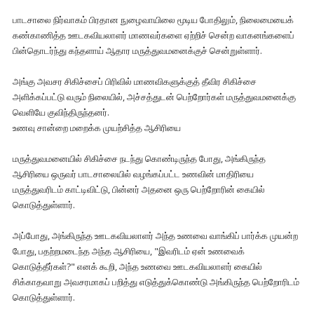
பாடசாலை நிர்வாகம் பிரதான நுழைவாயிலை மூடிய போதிலும், நிலைமையைக்
கண்காணித்த ஊடகவியலாளர் மாணவர்களை ஏற்றிச் சென்ற வாகனங்களைப்
பின்தொடர்ந்து கந்தளாய் ஆதார மருத்துவமனைக்குச் சென்றுள்ளார்.
அங்கு அவசர சிகிச்சைப் பிரிவில் மாணவிகளுக்குத் தீவிர சிகிச்சை
அளிக்கப்பட்டு வரும் நிலையில், அச்சத்துடன் பெற்றோர்கள் மருத்துவமனைக்கு
வெளியே குவிந்திருந்தனர்.
உணவு சான்றை மறைக்க முயற்சித்த ஆசிரியை
மருத்துவமனையில் சிகிச்சை நடந்து கொண்டிருந்த போது, அங்கிருந்த
ஆசிரியை ஒருவர் பாடசாலையில் வழங்கப்பட்ட உணவின் மாதிரியை
மருத்துவரிடம் காட்டிவிட்டு, பின்னர் அதனை ஒரு பெற்றோரின் கையில்
கொடுத்துள்ளார்.
அப்போது, அங்கிருந்த ஊடகவியலாளர் அந்த உணவை வாங்கிப் பார்க்க முயன்ற
போது, பதற்றமடைந்த அந்த ஆசிரியை, "இவரிடம் ஏன் உணவைக்
கொடுத்தீர்கள்?" எனக் கூறி, அந்த உணவை ஊடகவியலாளர் கையில்
சிக்காதவாறு அவசரமாகப் பறித்து எடுத்துக்கொண்டு அங்கிருந்த பெற்றோரிடம்
கொடுத்துள்ளார்.