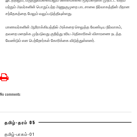
இடத்திலும், மருத்துவமனையிலும் உண்மைகளை மூடிமறைக்க முற்பட்ட விதம்
மற்றும் அவர்களின் பொறுப்பற்ற அணுகுமுறை பாடசாலை நிர்வாகத்தின் மீதான
சந்தேகத்தை மேலும் வலுப்படுத்தியுள்ளது.
மாணவர்களின் ஆரோக்கியத்தில் அக்கறை செலுத்த வேண்டிய நிர்வாகம்,
தவறை மறைக்க முற்படுவது குறித்து உரிய அதிகாரிகள் விசாரணை நடத்த
வேண்டும் என பெற்றோர்கள் கோரிக்கை விடுத்துள்ளனர்.
No comments:
தமிழ்-தரம் 05
தமிழ்-பாகம்-01