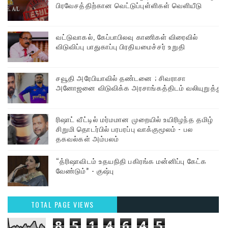
பிரவேசத்திற்கான வெட்டுப்புள்ளிகள் வெளியீடு
வட்டுவாகல், கேப்பாபிலவு காணிகள் விரைவில்
விடுவிப்பு பாதுகாப்பு பிரதியமைச்சர் உறுதி
சவூதி அரேபியாவில் தண்டனை ; சிவராசா
அனோஜனை விடுவிக்க அரசாங்கத்திடம் வலியுறுத்து
ரிஷாட் வீட்டில் மர்மமான முறையில் உயிரிழந்த தமிழ்
சிறுமி தொடர்பில் பரபரப்பு வாக்குமூலம் - பல
தகவல்கள் அம்பலம்
“த்ரிஷாவிடம் உதயநிதி பகிரங்க மன்னிப்பு கேட்க
வேண்டும்” - குஷ்பு
TOTAL PAGE VIEWS
8
5
1
4
6
4
5