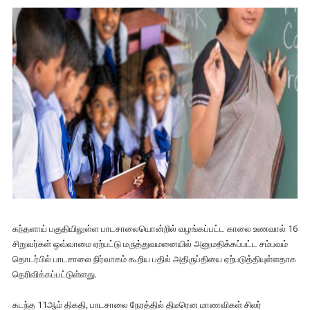
கந்தளாய் பகுதியிலுள்ள பாடசாலையொன்றில் வழங்கப்பட்ட காலை உணவால் 16
சிறுவர்கள் ஒவ்வாமை ஏற்பட்டு மருத்துவமனையில் அனுமதிக்கப்பட்ட சம்பவம்
தொடர்பில் பாடசாலை நிர்வாகம் கூறிய பதில் அதிருப்தியை ஏற்படுத்தியுள்ளதாக
தெரிவிக்கப்பட்டுள்ளது.
கடந்த 11ஆம் திகதி, பாடசாலை நேரத்தில் திடீரென மாணவிகள் சிலர்