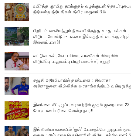
உயிர்த்த ஞாயிறு தாக்குதல் வழக்குடன் தொடர்புடைய
நீதிமன்ற நீதிபதிகள் தீவிர பாதுகாப்பில்
பிறரிடம் கையேந்தும் நிலையிலிருந்து எமது மக்கள்
விடுபட வேண்டும்- பசுமை இல்லத்தின் வடக்கு கிழக்கு
இணைப்பாளர்!!
வட்டுவாகல், கேப்பாபிலவு காணிகள் விரைவில்
விடுவிப்பு பாதுகாப்பு பிரதியமைச்சர் உறுதி
சவூதி அரேபியாவில் தண்டனை ; சிவராசா
அனோஜனை விடுவிக்க அரசாங்கத்திடம் வலியுறுத்து
இலங்கை சீட்டிழுப்பு வரலாற்றில் முதல் முறையாக 23
கோடி பணப்பரிசை வென்ற நபர்!!
இங்கினியாகலையில் 'ஐஸ்' போதைப்பொருளுடன் மூவர்
கைது : அம்பாறை பொலிஸாரின் விசேட சுற்றிவளைப்பில்