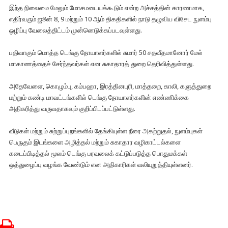
இந்த நிலைமை மேலும் மோசமடையக்கூடும் என்ற அச்சத்தின் காரணமாக,
எதிர்வரும் ஜூன் 8, 9 மற்றும் 10 ஆம் திகதிகளில் நாடு தழுவிய விசேட நுளம்பு
ஒழிப்பு வேலைத்திட்டம் முன்னெடுக்கப்படவுள்ளது.
பதிவாகும் மொத்த டெங்கு நோயாளர்களில் சுமார் 50 சதவீதமானோர் மேல்
மாகாணத்தைச் சேர்ந்தவர்கள் என சுகாதாரத் துறை தெரிவித்துள்ளது.
அதேவேளை, கொழும்பு, கம்பஹா, இரத்தினபுரி, மாத்தறை, காலி, களுத்துறை
மற்றும் கண்டி மாவட்டங்களில் டெங்கு நோயாளர்களின் எண்ணிக்கை
அதிகரித்து வருவதாகவும் குறிப்பிடப்பட்டுள்ளது.
வீடுகள் மற்றும் சுற்றுப்புறங்களில் தேங்கியுள்ள நீரை அகற்றுதல், நுளம்புகள்
பெருகும் இடங்களை அழித்தல் மற்றும் சுகாதார வழிகாட்டல்களை
கடைப்பிடித்தல் மூலம் டெங்கு பரவலைக் கட்டுப்படுத்த பொதுமக்கள்
ஒத்துழைப்பு வழங்க வேண்டும் என அதிகாரிகள் வலியுறுத்தியுள்ளனர்.