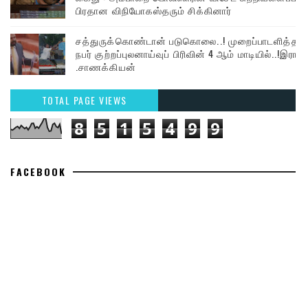
பிரதான விநியோகஸ்தரும் சிக்கினார்
சத்துருக்கொண்டான் படுகொலை..! முறைப்பாடளித்த
நபர் குற்றப்புலனாய்வுப் பிரிவின் 4 ஆம் மாடியில்..!இரா
.சாணக்கியன்
TOTAL PAGE VIEWS
8
5
1
5
4
9
9
FACEBOOK