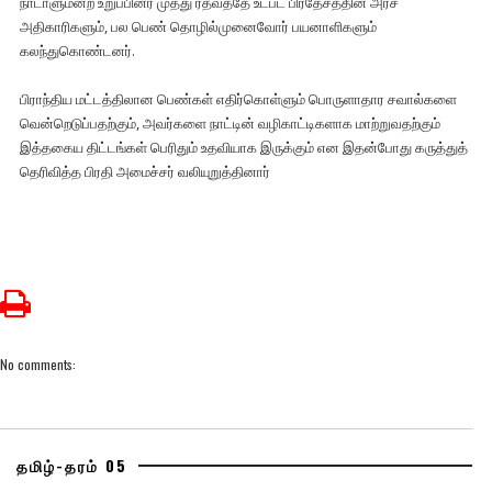
நாடாளுமன்ற உறுப்பினர் முத்து ரத்வத்தே உட்பட பிரதேசத்தின் அரச
அதிகாரிகளும், பல பெண் தொழில்முனைவோர் பயனாளிகளும்
கலந்துகொண்டனர்.
பிராந்திய மட்டத்திலான பெண்கள் எதிர்கொள்ளும் பொருளாதார சவால்களை
வென்றெடுப்பதற்கும், அவர்களை நாட்டின் வழிகாட்டிகளாக மாற்றுவதற்கும்
இத்தகைய திட்டங்கள் பெரிதும் உதவியாக இருக்கும் என இதன்போது கருத்துத்
தெரிவித்த பிரதி அமைச்சர் வலியுறுத்தினார்
No comments:
தமிழ்-தரம் 05