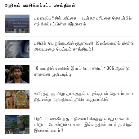
அதிகம் வாசிக்கப்பட்ட செய்திகள்
புலமைப்பரிசில் பரீட்சை - உயர்தர பரீட்சை தொடர்பில்
எடுக்கப்பட்டுள்ள தீர்மானம்
பசிபிக் பெருங்கடலில் சூறாவளி: இலங்கையில் மீண்டும்
அடைமழை பெய்யும் சாத்தியம்!
18 வயதில் உலகின் இளம் பேராசிரியர்: 306 ஆண்டு
சாதனை முறியடிப்பு
உயிர்த்த ஞாயிறு தாக்குதல் வழக்குடன் தொடர்புடைய
நீதிமன்ற நீதிபதிகள் தீவிர பாதுகாப்பில்
பிறரிடம் கையேந்தும் நிலையிலிருந்து எமது மக்கள்
விடுபட வேண்டும்- பசுமை இல்லத்தின் வடக்கு கிழக்கு
இணைப்பாளர்!!