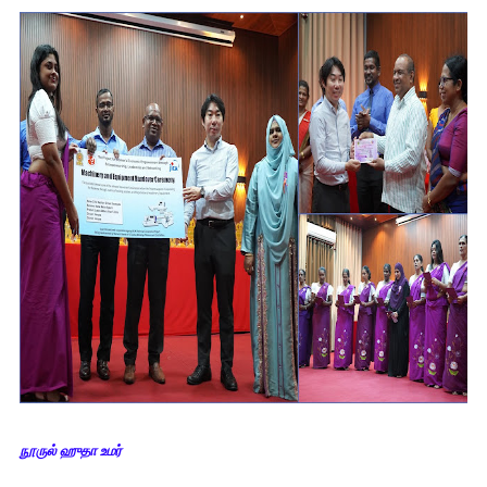
நூருல் ஹுதா உமர்