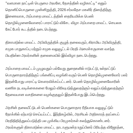
"வளமான நாட்டின் பெருமை அவளே, தேசத்தின் வழிகாட்டி" எனும்
தொனிப்பொருளை முன்னிறுத்தி, 2026 சர்வதேச மகளிர் தினத்திற்கு
இணைவாக, அம்பாறை மாவட்டத்தின் தைரியமிக்க பெண்
தொழில்முனைவோரைப் பாராட்டும் விசேட விழா அம்பாறை மாவட்ட செயலக
கேட்போர் கூடத்தில் நடைபெற்றது.
திகாமடுல்ல மாவட்ட அபிவிருத்திக் குழுத் தலைவரும், கிராமிய அபிவிருத்தி,
சமூக பாதுகாப்பு மற்றும் சமூக வலுவூட்டல் பிரதி அமைச்சருமான வசந்த
பியதிஸ்ஸ அவர்களின் தலைமையில் இவ்விழா நடைபெற்றது.
அம்பாறை மாவட்டம் முழுவதும் பல்வேறு துறைகளில் ஈடுபட்டு, உள்நாட்டுப்
பொருளாதாரத்திற்குப் பங்களிப்பு வழங்கி வரும் பெண் தொழில்முனைவோர் பலர்
இதன்போது பாராட்டி கௌரவிக்கப்பட்டனர். பெண் தொழில்முனைவோரின்
வணிக நடவடிக்கைகளை மேலும் விரிவுபடுத்துவதற்கும் வலுப்படுத்துவதற்கும்
தேவையான வசதிகளை வழங்குதலும் இதன்போது இடம்பெற்றது.
அரசின் தலையீட்டுடன் பெண்களை பொருளாதார ரீதியாக வலுவூட்டும்
நோக்கில் ஏற்பாடு செய்யப்பட்ட இந்நிகழ்வில், அரசியல் அதிகாரத் தரப்பைப்
பிரதிநிதித்துவப்படுத்தி பல முக்கிய பிரமுகர்கள் கலந்துகொண்டனர்.
அவர்களுள் திகாமடுல்ல மாவட்ட நாடாளுமன்ற உறுப்பினர் பிரியந்த விஜேரத்ன,