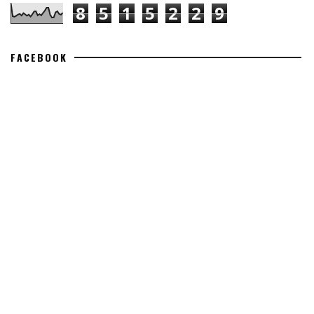
8
5
1
5
2
2
9
FACEBOOK