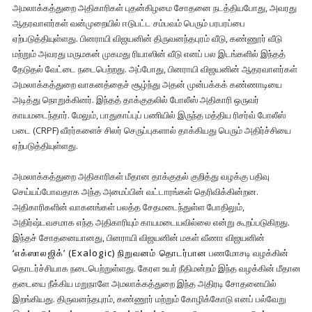
அமலாக்கத்துறை அதிகாரிகள் புதன்கிழமை சோதனை நடத்தியபோது, அவரது
ஆதரவாளர்கள் வன்முறையில் ஈடுபட்ட சம்பவம் பெரும் பரபரப்பை
ஏற்படுத்தியுள்ளது. பினராயி விஜயனின் திருவனந்தபுரம் வீடு, கண்ணூர் வீடு
மற்றும் அவரது மருமகன் முகமது ரியாஸின் வீடு எனப் பல இடங்களில் இந்தத்
தேடுதல் வேட்டை நடைபெற்றது. அப்போது, பினராயி விஜயனின் ஆதரவாளர்கள்
அமலாக்கத்துறை வாகனத்தைச் சூழ்ந்து அதன் முன்பக்கக் கண்ணாடியை
அடித்து நொறுக்கினர். இந்தத் தாக்குதலில் போலீஸ் அதிகாரி ஒருவர்
காயமடைந்தார். மேலும், பாதுகாப்புப் பணியில் இருந்த மத்திய ரிசர்வ் போலீஸ்
படை (CRPF) வீரர்களைச் சிலர் செருப்புகளால் தாக்கியது பெரும் அதிர்ச்சியை
ஏற்படுத்தியுள்ளது.
அமலாக்கத்துறை அதிகாரிகள் மீதான தாக்குதல் குறித்து வழக்கு பதிவு
செய்யப்போவதாக அந்த அமைப்பின் வட்டாரங்கள் தெரிவிக்கின்றன.
அதிகாரிகளின் வாகனங்கள் பலத்த சேதமடைந்துள்ள போதிலும்,
அதிர்ஷ்டவசமாக எந்த அதிகாரியும் காயமடையவில்லை என்று கூறப்படுகிறது.
இந்தச் சோதனையானது, பினராயி விஜயனின் மகள் வீணா விஜயனின்
‘எக்ஸாலஜிக்’ (Exalogic) நிறுவனம் தொடர்பான
பணமோசடி வழக்கின்
தொடர்ச்சியாக நடைபெற்றுள்ளது. கேரள உயர் நீதிமன்றம் இந்த வழக்கின் மீதான
தடையை நீக்கிய மறுநாளே அமலாக்கத்துறை இந்த அதிரடி சோதனையில்
இறங்கியது. திருவனந்தபுரம், கண்ணூர் மற்றும் கோழிக்கோடு எனப் பல்வேறு