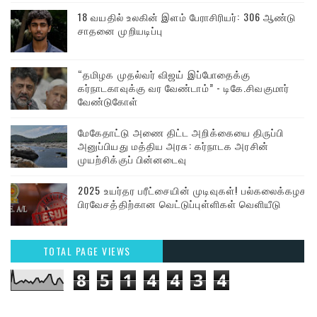
18 வயதில் உலகின் இளம் பேராசிரியர்: 306 ஆண்டு
சாதனை முறியடிப்பு
“தமிழக முதல்வர் விஜய் இப்போதைக்கு
கர்நாடகாவுக்கு வர வேண்டாம்” - டிகே.சிவகுமார்
வேண்டுகோள்
மேகேதாட்டு அணை திட்ட அறிக்கையை திருப்பி
அனுப்பியது மத்திய அரசு: கர்நாடக அரசின்
முயற்சிக்குப் பின்னடைவு
2025 உயர்தர பரீட்சையின் முடிவுகள்! பல்கலைக்கழக
பிரவேசத்திற்கான வெட்டுப்புள்ளிகள் வெளியீடு
TOTAL PAGE VIEWS
8
5
1
4
4
3
4