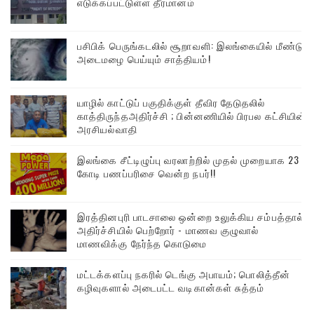
எடுக்கப்பட்டுள்ள தீர்மானம்
பசிபிக் பெருங்கடலில் சூறாவளி: இலங்கையில் மீண்டும்
அடைமழை பெய்யும் சாத்தியம்!
யாழில் காட்டுப் பகுதிக்குள் தீவிர தேடுதலில்
காத்திருந்தஅதிர்ச்சி ; பின்னணியில் பிரபல கட்சியின்
அரசியல்வாதி
இலங்கை சீட்டிழுப்பு வரலாற்றில் முதல் முறையாக 23
கோடி பணப்பரிசை வென்ற நபர்!!
இரத்தினபுரி பாடசாலை ஒன்றை உலுக்கிய சம்பத்தால்
அதிர்ச்சியில் பெற்றோர் - மாணவ குழுவால்
மாணவிக்கு நேர்ந்த கொடுமை
மட்டக்களப்பு நகரில் டெங்கு அபாயம்; பொலித்தீன்
கழிவுகளால் அடைபட்ட வடிகான்கள் சுத்தம்