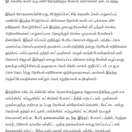
இடங்களில் சுமார் ஏழு மணி நேரத்திற்கும் மேலாக விசாரணை நடைபெற்றது
இந்தச் சோதனையின்போது, சிபிஐ(எம்) கட்சித் தொண்டர்கள் பாதுகாப்புப்
பணியில் இருந்த சிஆர்பிஎஃப் வீரர்களை நோக்கி காலி பாட்டில்களை வீசி
எறிந்தனர். கோழிக்கோட்டில் இருந்த முகமது ரியாஸின் வீட்டிற்குச் சென்ற
அதிகாரிகளைப் பாதுகாப்பாக அழைத்துச் செல்ல முடியாமல் போலீஸார்
திணறினர். இந்தச் சம்பவம் குறித்துப் பேசிய பினராயி விஜயன், மத்திய அரசு
புலனாய்வு அமைப்புகளைத் தவறாகப் பயன்படுத்தித் தனது அரசியல் எதிரிகளை
ஒடுக்கப் பார்ப்பதாகக் குற்றம் சாட்டியுள்ளார். ராகுல் காந்தி போன்றவர்கள் ஏன்
பினராயி விஜயன் இன்னும் கைது செய்யப்படவில்லை என்று கேள்வி எழுப்புவது
தனக்கு மகிழ்ச்சியைத் தருவதாக அவர் கிண்டலாகக் குறிப்பிட்டார். பா.ஜ.க.
அரசு தொடர்ந்து அரசியல் எதிரிகளை ஒடுக்குவதாகவும், தாங்கள் இதற்கு
அஞ்சப்போவதில்லை என்றும் அவர் உறுதியாகக் கூறியுள்ளார்.
இதற்கிடையில், டெல்லியில் உள்ள அமலாக்கத்துறை அலுவலகத்திற்கு முன்பாக
மார்க்சிஸ்ட் கம்யூனிஸ்ட் கட்சியினர் போராட்டத்தில் ஈடுபட்டனர். முன்னாள்
முதல்வருக்கு எதிராக நடப்பது அரசியல் உள்நோக்கம் கொண்ட வேட்டை என்று
அவர்கள் குற்றம் சாட்டினர். மார்க்சிஸ்ட் கம்யூனிஸ்ட் கட்சியின் பொதுச்
செயலாளர்
எம்.ஏ. பேபி தலைமையில் நடந்த இந்தப்
போராட்டத்தில், பிருந்தா
காரத், அசோக் தாவலே உள்ளிட்ட மூத்த தலைவர்கள் கைது செய்யப்பட்டனர்.
கேரளாவில் ஏற்பட்ட இந்த வன்முறைச் சம்பவங்கள், மத்திய அரசுக்கும்