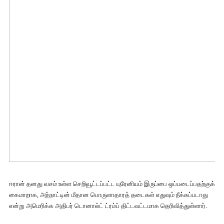
ஈரான் தனது வசம் உள்ள செறிவூட்டப்பட்ட யுரேனியம் இருப்பை ஒப்படைப்பதற்குக்
கைமாறாக, அந்நாட்டின் மீதான பொருளாதாரத் தடைகள் எதுவும் நீக்கப்படாது
என்று அமெரிக்க அதிபர் டொனால்ட் ட்ரம்ப் திட்டவட்டமாக தெரிவித்துள்ளார்.