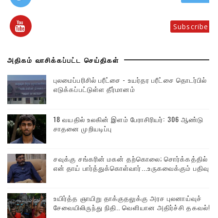
Subscribe
அதிகம் வாசிக்கப்பட்ட செய்திகள்
புலமைப்பரிசில் பரீட்சை - உயர்தர பரீட்சை தொடர்பில்
எடுக்கப்பட்டுள்ள தீர்மானம்
18 வயதில் உலகின் இளம் பேராசிரியர்: 306 ஆண்டு
சாதனை முறியடிப்பு
சவுக்கு சங்கரின் மகன் தற்கொலை; சொர்க்கத்தில்
என் தாய் பார்த்துக்கொள்வார்...உருகவைக்கும் பதிவு
உயிர்த்த ஞாயிறு தாக்குதலுக்கு அரச புலனாய்வுச்
சேவையிலிருந்து நிதி.. வெளியான அதிர்ச்சி தகவல்!