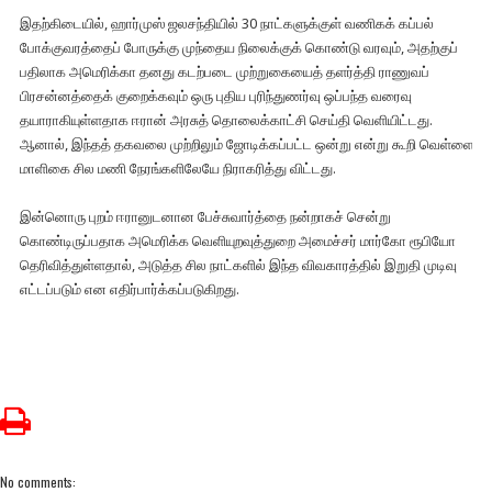
இதற்கிடையில், ஹார்முஸ் ஜலசந்தியில் 30 நாட்களுக்குள் வணிகக் கப்பல்
போக்குவரத்தைப் போருக்கு முந்தைய நிலைக்குக் கொண்டு வரவும், அதற்குப்
பதிலாக அமெரிக்கா தனது கடற்படை முற்றுகையைத் தளர்த்தி ராணுவப்
பிரசன்னத்தைக் குறைக்கவும் ஒரு புதிய புரிந்துணர்வு ஒப்பந்த வரைவு
தயாராகியுள்ளதாக ஈரான் அரசுத் தொலைக்காட்சி செய்தி வெளியிட்டது.
ஆனால், இந்தத் தகவலை முற்றிலும் ஜோடிக்கப்பட்ட ஒன்று என்று கூறி வெள்ளை
மாளிகை சில மணி நேரங்களிலேயே நிராகரித்து விட்டது.
இன்னொரு புறம் ஈரானுடனான பேச்சுவார்த்தை நன்றாகச் சென்று
கொண்டிருப்பதாக அமெரிக்க வெளியுறவுத்துறை அமைச்சர் மார்கோ ரூபியோ
தெரிவித்துள்ளதால், அடுத்த சில நாட்களில் இந்த விவகாரத்தில் இறுதி முடிவு
எட்டப்படும் என எதிர்பார்க்கப்படுகிறது.
No comments: