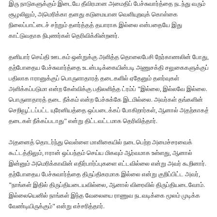
இரு நாடுகளுக்கும் இடையே தீவிரமான அமைதிப் பேச்சுவார்த்தை நடந்து வரும்
சூழலிலும், அமெரிக்கா தனது கடுமையான வெளியுறவுக் கொள்கை
நிலைப்பாட்டைச் சற்றும் தளர்த்தத் தயாராக இல்லை என்பதையே இது
காட்டுவதாக நிபுணர்கள் தெரிவிக்கின்றனர்.
தனியார் செய்தி ஊடகம் ஒன்றுக்கு அளித்த தொலைபேசி நேர்காணலின் போது,
தற்போதைய பேச்சுவார்த்தை உடன்படிக்கையின்படி அணுசக்தி சலுகைகளுக்குப்
பதிலாக ஈரானுக்குப் பொருளாதாரத் தடைகளில் ஏதேனும் தளர்வுகள்
அளிக்கப்படுமா என்ற கேள்விக்கு பதிலளித்த ட்ரம்ப் "இல்லை, இல்லவே இல்லை.
பொருளாதாரத் தடை நீக்கம் என்ற பேச்சுக்கே இடமில்லை. அவர்கள் தங்களின்
செறிவூட்டப்பட்ட யுரேனியத்தை ஒப்படைக்கப் போகிறார்கள், ஆனால் அதற்காகத்
தடைகள் நீக்கப்படாது" என்று திட்டவட்டமாக தெரிவித்தார்.
அதனைத் தொடர்ந்து வெள்ளை மாளிகையில் நடைபெற்ற அமைச்சரவைக்
கூட்டத்திலும், ஈரான் ஒப்பந்தம் செய்ய மிகவும் ஆர்வமாக உள்ளது, ஆனால்
இன்னும் அமெரிக்காவின் எதிர்பார்ப்புகளை எட்டவில்லை என்று அவர் கூறினார்.
தற்போதைய பேச்சுவார்த்தை திருப்திகரமாக இல்லை என்று குறிப்பிட்ட அவர்,
"நாங்கள் இதில் திருப்தியடையவில்லை, ஆனால் விரைவில் திருப்தியடைவோம்.
இல்லையெனில் நாங்கள் இந்த வேலையை ராணுவ நடவடிக்கை மூலம் முடிக்க
வேண்டியிருக்கும்" என்று எச்சரித்தார்.