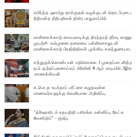
உயிர்த்த ஞாயிறு தாக்குதல் வழக்குடன் தொடர்புடைய
நீதிமன்ற நீதிபதிகள் தீவிர பாதுகாப்பில்
மாளிகைக்காடு மையவாடிக்கு நிரந்தரத் தீர்வு காணும்
முயற்சி: கல்முனை தலைமை பள்ளிவாசலுடன்
மாளிகைக்காடு பிரதிநிதிகள் முக்கிய கலந்துரையாடல்
சத்துருக்கொண்டான் படுகொலை..! முறைப்பாடளித்த
நபர் குற்றப்புலனாய்வுப் பிரிவின் 4 ஆம் மாடியில்..!இரா
.சாணக்கியன்
க.பொ.த உயர்தரப் பரீட்சை எழுதவுள்ள
மாணவர்களுக்கு வெளியான அறிவிப்பு
“த்ரிஷாவிடம் உதயநிதி பகிரங்க மன்னிப்பு கேட்க
வேண்டும்” - குஷ்பு
இங்கினியாகலையில் 'ஐஸ்' போதைப்பொருளுடன் மூவர்