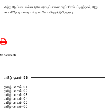
அந்த அடிப்படையில் மட்டுமே அழைப்பாணை பிறப்பிக்கப்பட்டிருந்தால், அது
சட்டவிரோதமானது என்று கமகே வலியுறுத்தியிருந்தார்.
No comments:
தமிழ்-தரம் 05
தமிழ்-பாகம்-01
தமிழ்-பாகம்-02
தமிழ்-பாகம்-03
தமிழ்-பாகம்-04
தமிழ்-பாகம்-05
தமிழ்-பாகம்-06