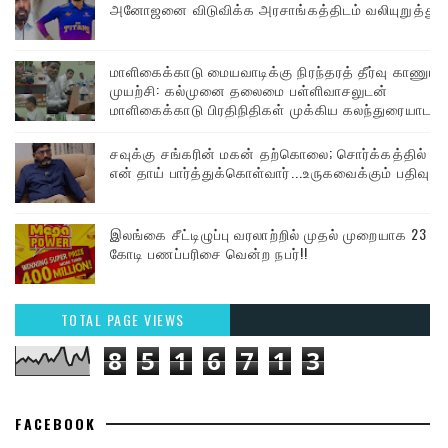
அனோஜனை விடுவிக்க அரசாங்கத்திடம் வலியுறுத்து
மாளிகைக்காடு மையவாடிக்கு நிரந்தரத் தீர்வு காணும்
முயற்சி: கல்முனை தலைமை பள்ளிவாசலுடன்
மாளிகைக்காடு பிரதிநிதிகள் முக்கிய கலந்துரையாடல்
சவுக்கு சங்கரின் மகன் தற்கொலை; சொர்க்கத்தில்
என் தாய் பார்த்துக்கொள்வார்...உருகவைக்கும் பதிவு
இலங்கை சீட்டிழுப்பு வரலாற்றில் முதல் முறையாக 23
கோடி பணப்பரிசை வென்ற நபர்!!
TOTAL PAGE VIEWS
8
5
1
6
7
1
3
FACEBOOK