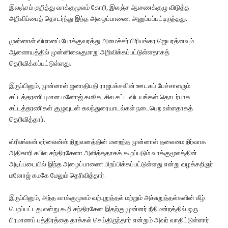
இலஞ்சம் குறித்து வாக்குமூலம் கோரி, இலஞ்ச ஆணைக்குழு விடுத்த
அறிவிப்பைத் தொடர்ந்து இந்த அழைப்பாணை அனுப்பப்பட்டிருந்தது.
முன்னாள் விமானப் போக்குவரத்து அமைச்சர் பிரியங்கர ஜெயரத்னவும்
ஆணையத்தில் முன்னிலைகுமாறு அறிவிக்கப்பட்டுள்ளதாகத்
தெரிவிக்கப்பட்டுள்ளது.
இருப்பினும், முன்னாள் ஜனாதிபதி ராஜபக்சவின் ஊடகப் பேச்சாளரும்
சட்டத்தரணியுமான மனோஜ் கமகே, சில சட்ட விடயங்கள் தொடர்பாக
சட்டத்தரணிகள் குழுவுடன் கலந்துரையாடல்கள் நடைபெற உள்ளதாகத்
தெரிவித்தார்.
ஸ்ரீலங்கன் ஏர்லைன்ஸ் நிறுவனத்தின் மறைந்த முன்னாள் தலைமை நிர்வாக
அதிகாரி கபில சந்திரசேனா அளித்ததாகக் கூறப்படும் வாக்குமூலத்தின்
அடிப்படையில் இந்த அழைப்பாணை பிறப்பிக்கப்பட்டுள்ளது என்று வழக்கறிஞர்
மனோஜ் கமகே மேலும் தெரிவித்தார்.
இருப்பினும், அந்த வாக்குமூலம் வற்புறுத்தல் மற்றும் அச்சுறுத்தல்களின் கீழ்
பெறப்பட்டது என்று கூறி சந்திரசேன இதற்கு முன்னர் நீதிமன்றத்தில் ஒரு
பிரமாணப் பத்திரத்தை தாக்கல் செய்திருந்தார் என்றும் அவர் வாதிட்டுள்ளார்.