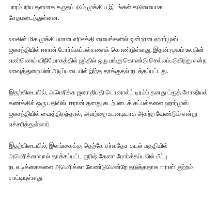
பாரம்பரிய தளமாக கருதப்படும் முக்கிய இடங்கள் கடுமையாக
சேதமடைந்துள்ளன.
உலகின் மிக முக்கியமான எரிசக்தி மையங்களில் ஒன்றான ஹார்முஸ்
ஜலசந்தியில் ஈரான் போர்க்கப்பல்களைக் கொண்டுள்ளது, இதன் மூலம் உலகின்
எண்ணெய் விநியோகத்தில் ஐந்தில் ஒரு பங்கு கொண்டு செல்லப்படுகிறது என்ற
உளவுத்துறையின் அடிப்படையில் இந்த தாக்குதல் நடத்தப்பட்டது.
இதற்கிடையில், அமெரிக்க ஜனாதிபதி டொனால்ட் டிரம்ப் தனது ட்ரூத் சோஷியல்
கணக்கில் ஒரு பதிவில், ஈரான் தனது கடற்படைக் கப்பல்களை ஹார்முஸ்
ஜலசந்தியில் வைத்திருந்தால், அவற்றை உடனடியாக அகற்ற வேண்டும் என்று
எச்சரித்துள்ளார்.
இதற்கிடையில், இலங்கைக்கு தெற்கே சர்வதேச கடல் பகுதியில்
அமெரிக்காவால் தாக்கப்பட்ட ஐரிஷ் தேனா போர்க்கப்பலில் மீட்பு
நடவடிக்கைகளை அமெரிக்கா வேண்டுமென்றே தடுத்ததாக ஈரான் குற்றம்
சாட்டியுள்ளது.