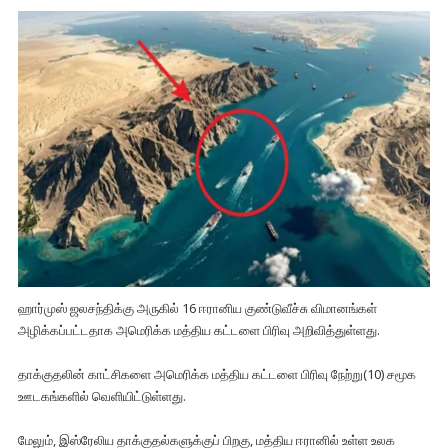
ஹார்முஸ் ஜலசந்திக்கு அருகில் 16 ஈரானிய குண்டுவீச்சு விமானங்கள்
அழிக்கப்பட்டதாக அமெரிக்க மத்திய கட்டளை பிரிவு அறிவித்துள்ளது.
தாக்குதலின் காட்சிகளை அமெரிக்க மத்திய கட்டளை பிரிவு நேற்று(10) சமூக
ஊடகங்களில் வெளியிட்டுள்ளது.
மேலும், இஸ்ரேலிய தாக்குதல்களுக்குப் பிறகு, மத்திய ஈரானில் உள்ள உலக