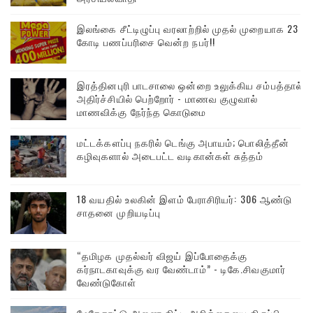
இலங்கை சீட்டிழுப்பு வரலாற்றில் முதல் முறையாக 23
கோடி பணப்பரிசை வென்ற நபர்!!
இரத்தினபுரி பாடசாலை ஒன்றை உலுக்கிய சம்பத்தால்
அதிர்ச்சியில் பெற்றோர் - மாணவ குழுவால்
மாணவிக்கு நேர்ந்த கொடுமை
மட்டக்களப்பு நகரில் டெங்கு அபாயம்; பொலித்தீன்
கழிவுகளால் அடைபட்ட வடிகான்கள் சுத்தம்
18 வயதில் உலகின் இளம் பேராசிரியர்: 306 ஆண்டு
சாதனை முறியடிப்பு
“தமிழக முதல்வர் விஜய் இப்போதைக்கு
கர்நாடகாவுக்கு வர வேண்டாம்” - டிகே.சிவகுமார்
வேண்டுகோள்
மேகேதாட்டு அணை திட்ட அறிக்கையை திருப்பி