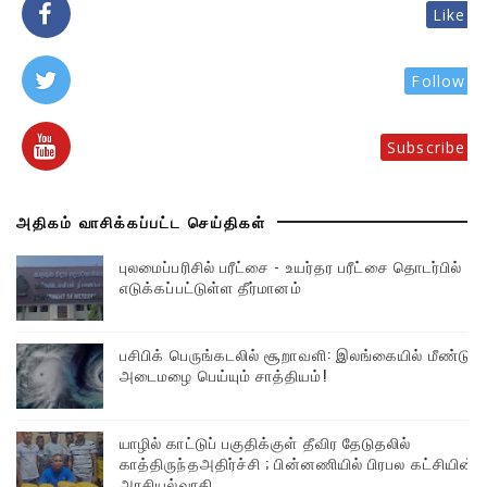
Like
Follow
Subscribe
அதிகம் வாசிக்கப்பட்ட செய்திகள்
புலமைப்பரிசில் பரீட்சை - உயர்தர பரீட்சை தொடர்பில்
எடுக்கப்பட்டுள்ள தீர்மானம்
பசிபிக் பெருங்கடலில் சூறாவளி: இலங்கையில் மீண்டும்
அடைமழை பெய்யும் சாத்தியம்!
யாழில் காட்டுப் பகுதிக்குள் தீவிர தேடுதலில்
காத்திருந்தஅதிர்ச்சி ; பின்னணியில் பிரபல கட்சியின்
அரசியல்வாதி