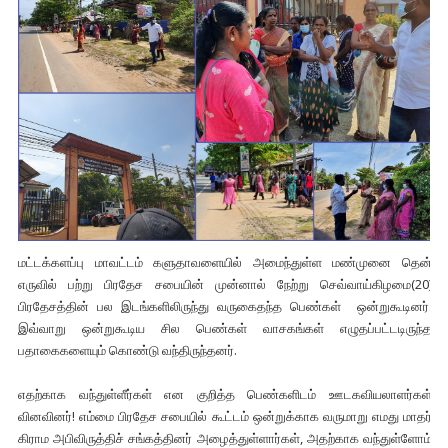
மட்டக்களப்பு மாவட்டம் களுதாவளையில் அமைந்துள்ள மண்முனை தென்
எருவில் பற்று பிரதேச சபையின் முன்னால் நேற்று செவ்வாய்கிழமை(20)
பிரதேசத்தின் பல இடங்களிலிருந்து வருகைதந்த பெண்கள் ஒன்றுகூடினர்.
இவ்வாறு ஒன்றுகூடிய சில பெண்கள் வாசகங்கள் எழுதப்பட்டடிருந்த
பதாகைகளையும் கொண்டு வந்திருந்தனர்.
எதற்காக வந்துள்ளீர்கள் என குறித்த பெண்களிடம் ஊடகவியலாளர்கள்
வினவினர்! எம்மை பிரதேச சபையில் கூட்டம் ஒன்றுக்காக வருமாறு எமது மாதர்
கிராம அபிவிருத்திச் சங்கத்தினர் அழைத்துள்ளார்கள், அதற்காக வந்துள்ளோம்