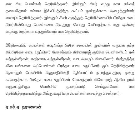
என சில பெண்கள் தெரிவித்தனர். இன்னும் சிலர் எமது மகா சங்கத்
தலைவிதான் எம்மை இவ்விடத்திற்கு கூட்டம் ஒன்றுக்காக அழைத்துள்ளர்,
எனவும் தெரிவித்தனர். இன்னும் சிலர் கருத்துத் தெரிவிக்கையில் பிரதேச சபை
அமர்வின்போது பெண்களை அவதூறு செய்து பேசியதற்காக மனு ஒன்றை
வழங்கு வதற்காக வந்துள்ளோம் என தெரிவித்தனர்.
இந்நிலையில் பெண்கள் கூடிநின்ற பிரதே சபையின் முன்னால் வருகை தந்த
அப்பிரதேச சபை உறுப்பினர் மேகசுந்தரம் வினோராஜ் குறித்த பெண்களிடம் ஏன்
வந்துள்ளீர்கள், எதற்காக வந்துள்ளீர்கள், என அவரும் வினவினார். மேற்குறித்த
விடையங்களை அப்பெண்கள் பிரதேச சபை உறுப்பினரிடமும் தெரிவித்தனர்.
ஆனாலும் பொலிசில் அனுமதியின்றி ஆர்ப்பாட்டம் நடாத்துவதற்கு ஒன்று
கூடியதற்காக பிரதேச சபை உறுப்பினர் மேகசுந்தரம் வினோராஜ் ஆகிய நான்
களுவாஞ்சிகுடி பொலிசில் முறைப்பாடு செய்துள்ளேன் என
தெரிவித்ததயைடுத்து அங்கு கூடிநின்ற பெண்கள் கலைத்து சென்றனர்.
ஏ
.
எச்
.
ஏ
.
ஹுஸைன்