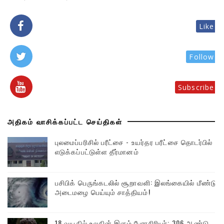
Like
Follow
Subscribe
அதிகம் வாசிக்கப்பட்ட செய்திகள்
புலமைப்பரிசில் பரீட்சை - உயர்தர பரீட்சை தொடர்பில்
எடுக்கப்பட்டுள்ள தீர்மானம்
பசிபிக் பெருங்கடலில் சூறாவளி: இலங்கையில் மீண்டும்
அடைமழை பெய்யும் சாத்தியம்!
18 வயதில் உலகின் இளம் பேராசிரியர்: 306 ஆண்டு