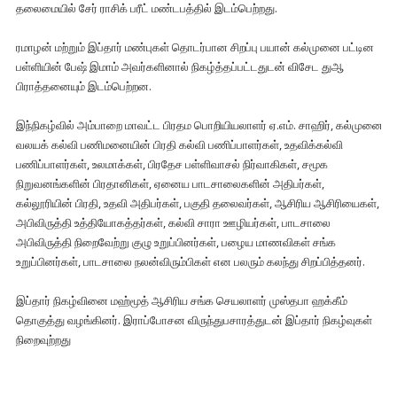
தலைமையில் சேர் ராசிக் பரீட் மண்டபத்தில் இடம்பெற்றது.
ரமாழன் மற்றும் இப்தார் மண்புகள் தொடர்பான சிறப்பு பயான் கல்முனை பட்டின
பள்ளியின் பேஷ் இமாம் அவர்களினால் நிகழ்த்தப்பட்டதுடன் விசேட துஆ
பிராத்தனையும் இடம்பெற்றன.
இந்நிகழ்வில் அம்பாறை மாவட்ட பிரதம பொறியியலாளர் ஏ.எம். சாஹிர், கல்முனை
வலயக் கல்வி பணிமனையின் பிரதி கல்வி பணிப்பாளர்கள், உதவிக்கல்வி
பணிப்பாளர்கள், உலமாக்கள், பிரதேச பள்ளிவாசல் நிர்வாகிகள், சமூக
நிறுவனங்களின் பிரதானிகள், ஏனைய பாடசாலைகளின் அதிபர்கள்,
கல்லூரியின் பிரதி, உதவி அதிபர்கள், பகுதி தலைவர்கள், ஆசிரிய ஆசிரியைகள்,
அபிவிருத்தி உத்தியோகத்தர்கள், கல்வி சாரா ஊழியர்கள், பாடசாலை
அபிவிருத்தி நிறைவேற்று குழு உறுப்பினர்கள், பழைய மாணவிகள் சங்க
உறுப்பினர்கள், பாடசாலை நலன்விரும்பிகள் என பலரும் கலந்து சிறப்பித்தனர்.
இப்தார் நிகழ்வினை மஹ்மூத் ஆசிரிய சங்க செயலாளர் முஸ்தபா ஹக்கீம்
தொகுத்து வழங்கினர். இராப்போசன விருந்துபசாரத்துடன் இப்தார் நிகழ்வுகள்
நிறைவுற்றது