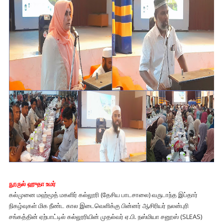
நூருல் ஹுதா உமர்
கல்முனை மஹ்மூத் மகளிர் கல்லூரி (தேசிய பாடசாலை) வருடாந்த இப்தார்
நிகழ்வுகள் மிக நீண்ட கால இடைவெளிக்கு பின்னர் ஆசிரியர் நலன்புரி
சங்கத்தின் ஏற்பாட்டில் கல்லூரியின் முதல்வர் ஏ.பி. நஸ்மியா சனூஸ் (SLEAS)