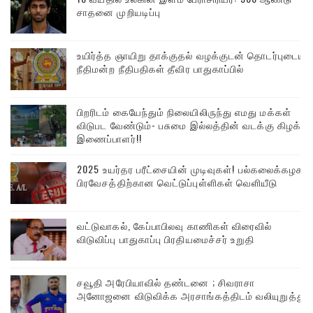
சாதனை முறியடிப்பு
உயிர்த்த ஞாயிறு தாக்குதல் வழக்குடன் தொடர்புடைய
நீதிமன்ற நீதிபதிகள் தீவிர பாதுகாப்பில்
பிறரிடம் கையேந்தும் நிலையிலிருந்து எமது மக்கள்
விடுபட வேண்டும்- பசுமை இல்லத்தின் வடக்கு கிழக்கு
இணைப்பாளர்!!
2025 உயர்தர பரீட்சையின் முடிவுகள்! பல்கலைக்கழக
பிரவேசத்திற்கான வெட்டுப்புள்ளிகள் வெளியீடு
வட்டுவாகல், கேப்பாபிலவு காணிகள் விரைவில்
விடுவிப்பு பாதுகாப்பு பிரதியமைச்சர் உறுதி
சவூதி அரேபியாவில் தண்டனை ; சிவராசா
அனோஜனை விடுவிக்க அரசாங்கத்திடம் வலியுறுத்து