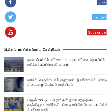
Like
Follow
Subscribe
அதிகம் வாசிக்கப்பட்ட செய்திகள்
புலமைப்பரிசில் பரீட்சை - உயர்தர பரீட்சை தொடர்பில்
எடுக்கப்பட்டுள்ள தீர்மானம்
பசிபிக் பெருங்கடலில் சூறாவளி: இலங்கையில் மீண்டும்
அடைமழை பெய்யும் சாத்தியம்!
யாழில் காட்டுப் பகுதிக்குள் தீவிர தேடுதலில்
காத்திருந்தஅதிர்ச்சி ; பின்னணியில் பிரபல கட்சியின்
அரசியல்வாதி