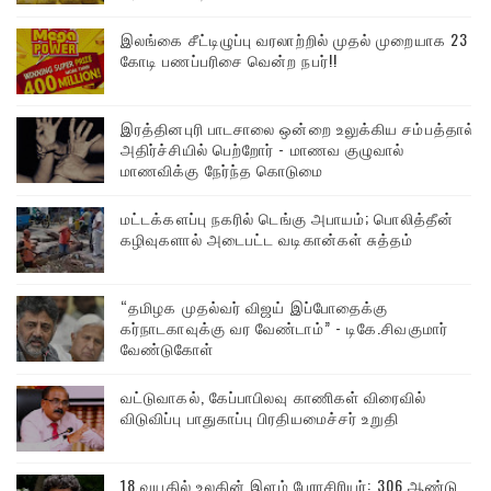
இலங்கை சீட்டிழுப்பு வரலாற்றில் முதல் முறையாக 23
கோடி பணப்பரிசை வென்ற நபர்!!
இரத்தினபுரி பாடசாலை ஒன்றை உலுக்கிய சம்பத்தால்
அதிர்ச்சியில் பெற்றோர் - மாணவ குழுவால்
மாணவிக்கு நேர்ந்த கொடுமை
மட்டக்களப்பு நகரில் டெங்கு அபாயம்; பொலித்தீன்
கழிவுகளால் அடைபட்ட வடிகான்கள் சுத்தம்
“தமிழக முதல்வர் விஜய் இப்போதைக்கு
கர்நாடகாவுக்கு வர வேண்டாம்” - டிகே.சிவகுமார்
வேண்டுகோள்
வட்டுவாகல், கேப்பாபிலவு காணிகள் விரைவில்
விடுவிப்பு பாதுகாப்பு பிரதியமைச்சர் உறுதி
18 வயதில் உலகின் இளம் பேராசிரியர்: 306 ஆண்டு