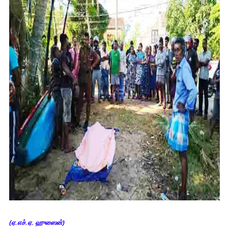
(ஏ.எச்.ஏ. ஹுஸைன்)