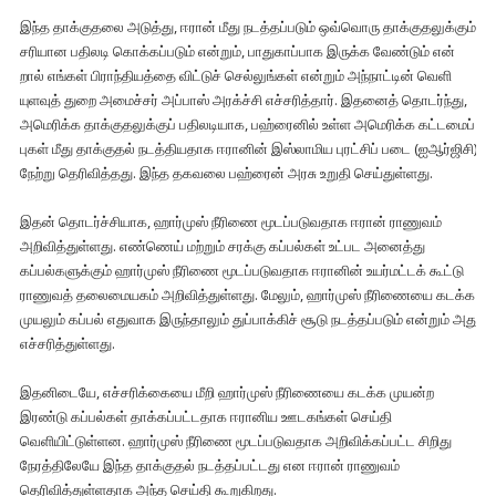
இந்த தாக்குதலை அடுத்து, ஈரான் மீது நடத்​தப்​படும் ஒவ்​வொரு தாக்​குதலுக்​கும்
சரி​யான பதிலடி கொக்கப்படும் என்றும், பாது​காப்​பாக இருக்க வேண்​டும் என்​
றால் எங்​கள் பிராந்​தி​யத்தை விட்டுச் செல்லுங்கள் என்றும் அந்நாட்டின் வெளி​
யுளவுத் துறை அமைச்​சர் அப்​பாஸ் அரக்ச்சி எச்​சரித்​தார். இதனைத் தொடர்ந்து,
அமெரிக்​க தாக்​குதலுக்குப் பதிலடி​யாக, பஹ்ரைனில் உள்ள அமெரிக்க கட்​டமைப்​
பு​கள் மீது தாக்​குதல் நடத்​தியதாக ஈரானின் இஸ்​லாமிய புரட்​சிப் படை (ஐஆர்​ஜிசி)
நேற்று தெரி​வித்​தது. இந்த தகவலை பஹ்ரைன் அரசு உறுதி செய்துள்ளது.
இதன் தொடர்ச்சியாக, ஹார்முஸ் நீரிணை மூடப்படுவதாக ஈரான் ராணுவம்
அறிவித்துள்ளது. எண்ணெய் மற்றும் சரக்கு கப்பல்கள் உட்பட அனைத்து
கப்பல்களுக்கும் ஹார்முஸ் நீரிணை மூடப்படுவதாக ஈரானின் உயர்மட்டக் கூட்டு
ராணுவத் தலைமையகம் அறிவித்துள்ளது. மேலும், ஹார்முஸ் நீரிணையை கடக்க
முயலும் கப்பல் எதுவாக இருந்தாலும் துப்பாக்கிச் சூடு நடத்தப்படும் என்றும் அது
எச்சரித்துள்ளது.
இதனிடையே, எச்சரிக்கையை மீறி ஹார்முஸ் நீரிணையை கடக்க முயன்ற
இரண்டு கப்பல்கள் தாக்கப்பட்டதாக ஈரானிய ஊடகங்கள் செய்தி
வெளியிட்டுள்ளன. ஹார்முஸ் நீரிணை மூடப்படுவதாக அறிவிக்கப்பட்ட சிறிது
நேரத்திலேயே இந்த தாக்குதல் நடத்தப்பட்டது என ஈரான் ராணுவம்
தெரிவித்துள்ளதாக அந்த செய்தி கூறுகிறது.