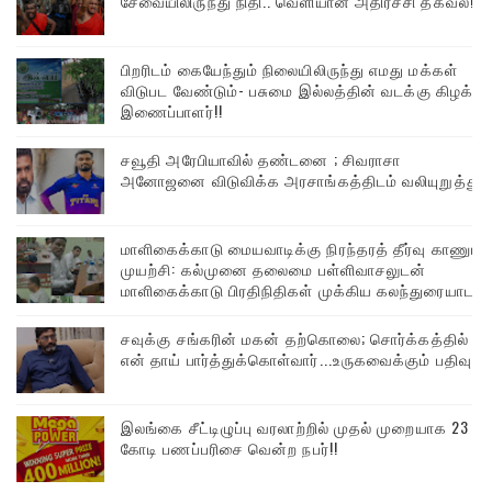
சேவையிலிருந்து நிதி.. வெளியான அதிர்ச்சி தகவல்!
பிறரிடம் கையேந்தும் நிலையிலிருந்து எமது மக்கள்
விடுபட வேண்டும்- பசுமை இல்லத்தின் வடக்கு கிழக்கு
இணைப்பாளர்!!
சவூதி அரேபியாவில் தண்டனை ; சிவராசா
அனோஜனை விடுவிக்க அரசாங்கத்திடம் வலியுறுத்து
மாளிகைக்காடு மையவாடிக்கு நிரந்தரத் தீர்வு காணும்
முயற்சி: கல்முனை தலைமை பள்ளிவாசலுடன்
மாளிகைக்காடு பிரதிநிதிகள் முக்கிய கலந்துரையாடல்
சவுக்கு சங்கரின் மகன் தற்கொலை; சொர்க்கத்தில்
என் தாய் பார்த்துக்கொள்வார்...உருகவைக்கும் பதிவு
இலங்கை சீட்டிழுப்பு வரலாற்றில் முதல் முறையாக 23
கோடி பணப்பரிசை வென்ற நபர்!!