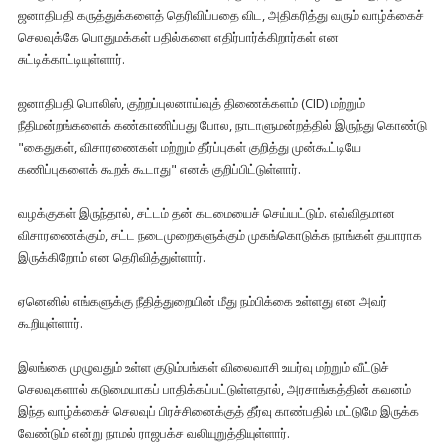
ஜனாதிபதி கருத்துக்களைத் தெரிவிப்பதை விட, அதிகரித்து வரும் வாழ்க்கைச்
செலவுக்கே பொதுமக்கள் பதில்களை எதிர்பார்க்கிறார்கள் என
சுட்டிக்காட்டியுள்ளார்.
ஜனாதிபதி பொலிஸ், குற்றப்புலனாய்வுத் திணைக்களம் (CID) மற்றும்
நீதிமன்றங்களைக் கண்காணிப்பது போல, நாடாளுமன்றத்தில் இருந்து கொண்டு
"கைதுகள், விசாரணைகள் மற்றும் தீர்ப்புகள் குறித்து முன்கூட்டியே
கணிப்புகளைக் கூறக் கூடாது" எனக் குறிப்பிட்டுள்ளார்.
வழக்குகள் இருந்தால், சட்டம் தன் கடமையைச் செய்யட்டும். எவ்விதமான
விசாரணைக்கும், சட்ட நடைமுறைகளுக்கும் முகங்கொடுக்க நாங்கள் தயாராக
இருக்கிறோம் என தெரிவித்துள்ளார்.
ஏனெனில் எங்களுக்கு நீதித்துறையின் மீது நம்பிக்கை உள்ளது என அவர்
கூறியுள்ளார்.
இலங்கை முழுவதும் உள்ள குடும்பங்கள் விலைவாசி உயர்வு மற்றும் வீட்டுச்
செலவுகளால் கடுமையாகப் பாதிக்கப்பட்டுள்ளதால், அரசாங்கத்தின் கவனம்
இந்த வாழ்க்கைச் செலவுப் பிரச்சினைக்குத் தீர்வு காண்பதில் மட்டுமே இருக்க
வேண்டும் என்று நாமல் ராஜபக்ச வலியுறுத்தியுள்ளார்.