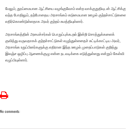
மேலும், தூய்மையான ஆட்சியை வழங்குவோம் என்ற வாக்குறுதியுடன் ஆட்சிக்கு
வந்த போதிலும், தற்போதைய அரசாங்கம் கடுமையான ஊழல் குற்றச்சாட்டுகளை
எதிர்கொண்டுள்ளதாக அவர் குற்றம் சுமத்தியுள்ளார்.
அரசாங்கத்தின் அமைச்சர்கள் பொறுப்புக்கூறல் இன்றி சொத்துக்களைக்
குவித்து வருவதாகக் குற்றச்சாட்டுகள் எழுந்துள்ளதைச் சுட்டிக்காட்டிய அவர்,
அரசாங்க உறுப்பினர்களுக்கு எதிரான இந்த ஊழல் முறைப்பாடுகள் குறித்து
இலஞ்ச ஒழிப்பு ஆணைக்குழு என்ன நடவடிக்கை எடுத்துள்ளது என்றும் கேள்வி
எழுப்பியுள்ளார்.
No comments: