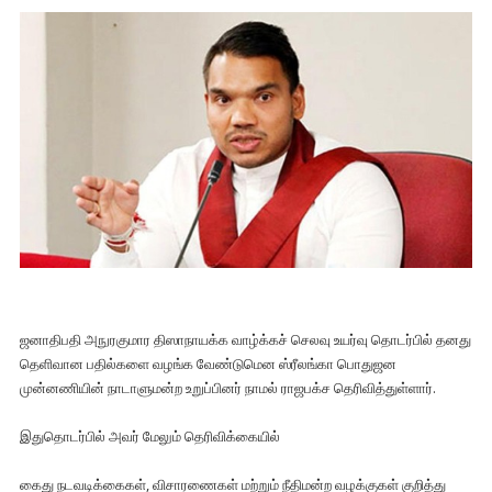
ஜனாதிபதி அநுரகுமார திஸாநாயக்க வாழ்க்கச் செலவு உயர்வு தொடர்பில் தனது
தெளிவான பதில்களை வழங்க வேண்டுமென ஸ்ரீலங்கா பொதுஜன
முன்னணியின் நாடாளுமன்ற உறுப்பினர் நாமல் ராஜபக்ச தெரிவித்துள்ளார்.
இதுதொடர்பில் அவர் மேலும் தெரிவிக்கையில்
கைது நடவடிக்கைகள், விசாரணைகள் மற்றும் நீதிமன்ற வழக்குகள் குறித்து