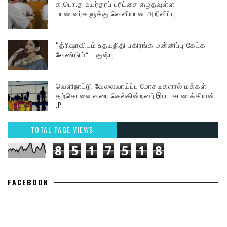
க.பொ.த உயர்தரப் பரீட்சை எழுதவுள்ள
மாணவர்களுக்கு வெளியான அறிவிப்பு
“த்ரிஷாவிடம் உதயநிதி பகிரங்க மன்னிப்பு கேட்க
வேண்டும்” - குஷ்பு
வெளிநாட்டு வேலைவாய்ப்பு மோசடிகளால் மக்கள்
தற்கொலை வரை செல்கின்றனர்இரா .சாணக்கியன் M
.P
TOTAL PAGE VIEWS
8
5
1
7
5
1
8
FACEBOOK