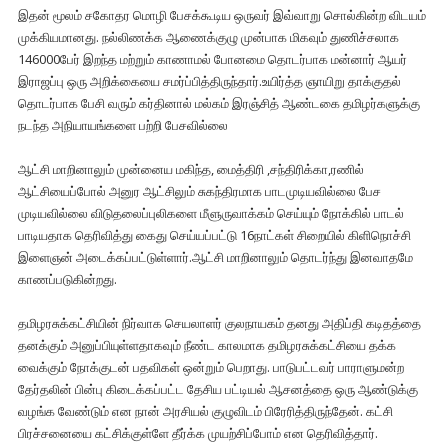
இதன் மூலம் சகோதர மொழி பேசக்கூடிய ஒருவர் இவ்வாறு சொல்கின்ற விடயம்
முக்கியமானது. நல்லிணக்க ஆணைக்குழு முன்பாக மிகவும் துணிச்சலாக
146000பேர் இறந்த மற்றும் காணாமல் போனமை தொடர்பாக மன்னார் ஆயர்
இராஜப்பு ஒரு அறிக்கையை சமர்ப்பித்திருந்தார்.உயிர்த்த ஞாயிறு தாக்குதல்
தொடர்பாக பேசி வரும் கர்தினால் மல்கம் இரஞ்சித் ஆண்டகை தமிழர்களுக்கு
நடந்த அநியாயங்களை பற்றி பேசவில்லை
ஆட்சி மாறினாலும் முன்னைய மகிந்த, மைத்திரி ,சந்திரிக்கா,ரணில்
ஆட்சியைப்போல் அனுர ஆட்சிலும் சுகந்திரமாக பாடமுடியவில்லை பேச
முடியவில்லை விடுதலைப்புலிகளை மீளுருவாக்கம் செய்யும் நோக்கில் பாடல்
பாடியதாக தெரிவித்து கைது செய்யப்பட்டு 16நாட்கள் சிறையில் கிளிநொச்சி
இளைஞன் அடைக்கப்பட்டுள்ளார்.ஆட்சி மாறினாலும் தொடர்ந்து இனவாதமே
காணப்படுகின்றது.
தமிழரசுக்கட்சியின் நிர்வாக செயலாளர் குலநாயகம் தனது அதிப்தி கடிதத்தை
தனக்கும் அனுப்பியுள்ளதாகவும் நீண்ட காலமாக தமிழரசுக்கட்சியை தக்க
வைக்கும் நோக்குடன் பதவிகள் ஒன்றும் பெறாது. பாடுபட்டவர் பாராளுமன்ற
தேர்தலின் பின்பு கிடைக்கப்பட்ட தேசிய பட்டியல் ஆசனத்தை ஒரு ஆண்டுக்கு
வழங்க வேண்டும் என நான் அரசியல் குழுவிடம் பிரேரித்திருந்தேன். கட்சி
பிரச்சனையை கட்சிக்குள்ளே தீர்க்க முயற்சிப்போம் என தெரிவித்தார்.