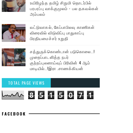
உயிரிழந்த தமிழ் சிறுமி தொடர்பில்
பரபரப்பு வாக்குமூலம் - பல தகவல்கள்
அம்பலம்
வட்டுவாகல், கேப்பாபிலவு காணிகள்
விரைவில் விடுவிப்பு பாதுகாப்பு
பிரதியமைச்சர் உறுதி
சத்துருக்கொண்டான் படுகொலை..!
முறைப்பாடளித்த நபர்
குற்றப்புலனாய்வுப் பிரிவின் 4 ஆம்
மாடியில்..!இரா .சாணக்கியன்
TOTAL PAGE VIEWS
8
5
1
5
0
7
1
FACEBOOK