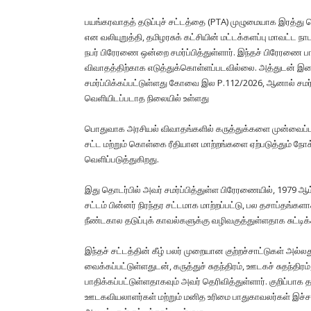
பயங்கரவாதத் தடுப்புச் சட்டத்தை (PTA) முழுமையாக இரத்
என வலியுறுத்தி, தமிழரசுக் கட்சியின் மட்டக்களப்பு மாவட்ட
நபர் பிரேரணை ஒன்றை சமர்ப்பித்துள்ளார். இந்தச் பிரேரணை பார
விவாதத்திற்காக எடுத்துக்கொள்ளப்படவில்லை. அத்துடன் இவை
சமர்ப்பிக்கப்பட்டுள்ளது கோவை இல P.112/2026, ஆனால் சமர்ப்
வெளியிடப்படாத நிலையில் உள்ளது
பொதுவாக அரசியல் விவாதங்களில் கருத்துக்களை முன்வைப்பதி
சட்ட மற்றும் கொள்கை ரீதியான மாற்றங்களை ஏற்படுத்தும் நோக
வெளிப்படுத்துகிறது.
இது தொடர்பில் அவர் சமர்ப்பித்துள்ள பிரேரணையில், 1979 ஆம
சட்டம் பின்னர் நிரந்தர சட்டமாக மாற்றப்பட்டு, பல தசாப்தங
நீண்டகால தடுப்புக் காவல்களுக்கு வழிவகுத்துள்ளதாக சுட்டிக்
இந்தச் சட்டத்தின் கீழ் பலர் முறையான குற்றச்சாட்டுகள் அல்
வைக்கப்பட்டுள்ளதுடன், கருத்துச் சுதந்திரம், ஊடகச் சுதந்தி
பாதிக்கப்பட்டுள்ளதாகவும் அவர் தெரிவித்துள்ளார். குறிப்பாக 
ஊடகவியலாளர்கள் மற்றும் மனித உரிமை பாதுகாவலர்கள் இச்சட