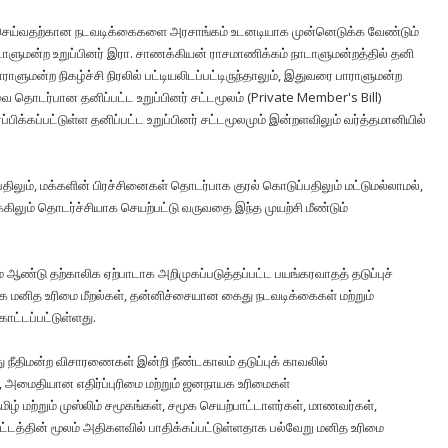
து செய்வதற்கான நடவடிக்கைகளை அரசாங்கம் உடனடியாக முன்னெடுக்க வேண்டும்
 நாடாளுமன்ற உறுப்பினர் இரா. சாணக்கியன் ராசமாணிக்கம் நாடாளுமன்றத்தில் தனி
ாளுமன்ற நிகழ்ச்சி நிரலில் பட்டியலிடப்பட்டிருந்தாலும், இதுவரை பாராளுமன்ற
 தொடர்பான தனிப்பட்ட உறுப்பினர் சட்டமூலம் (Private Member's Bill)
பிக்கப்பட்டுள்ள தனிப்பட்ட உறுப்பினர் சட்டமூலமும் இன்றளவிலும் வர்த்தமானியில்
லும், மக்களின் பிரச்சினைகள் தொடர்பாக குரல் கொடுப்பதிலும் மட்டுமல்லாமல்,
்கிலும் தொடர்ச்சியாக செயற்பட்டு வருவதை இந்த முயற்சி மீண்டும்
் ஆண்டு தற்காலிக ஏற்பாடாக அறிமுகப்படுத்தப்பட்ட பயங்கரவாதத் தடுப்புச்
்களாக மனித உரிமை மீறல்கள், தன்னிச்சையான கைது நடவடிக்கைகள் மற்றும்
காட்டப்பட்டுள்ளது.
லது நீதிமன்ற விசாரணைகள் இன்றி நீண்டகாலம் தடுப்புக் காவலில்
ரம், அமைதியான எதிர்ப்புரிமை மற்றும் ஜனநாயக உரிமைகள்
தமிழ் மற்றும் முஸ்லிம் சமூகங்கள், சமூக செயற்பாட்டாளர்கள், மாணவர்கள்,
்டத்தின் மூலம் அதிகளவில் பாதிக்கப்பட்டுள்ளதாக பல்வேறு மனித உரிமை