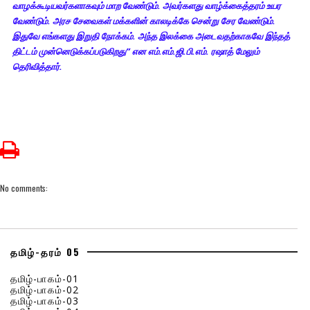
வாழக்கூடியவர்களாகவும் மாற வேண்டும். அவர்களது வாழ்க்கைத்தரம் உயர
வேண்டும். அரச சேவைகள் மக்களின் காலடிக்கே சென்று சேர வேண்டும்.
இதுவே எங்களது இறுதி நோக்கம். அந்த இலக்கை அடைவதற்காகவே இந்தத்
திட்டம் முன்னெடுக்கப்படுகிறது” என எம்.எம்.ஜி.பி.எம். ரஷாத் மேலும்
தெரிவித்தார்.
No comments:
தமிழ்-தரம் 05
தமிழ்-பாகம்-01
தமிழ்-பாகம்-02
தமிழ்-பாகம்-03