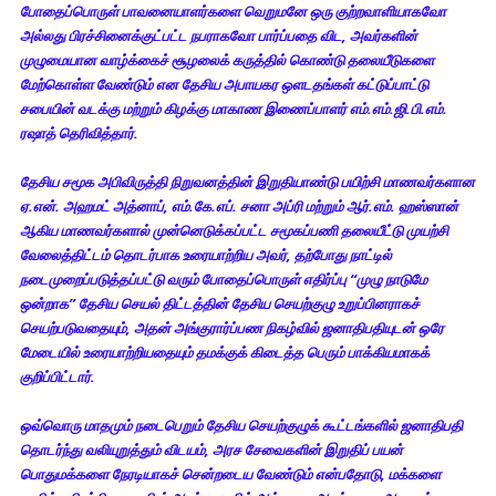
போதைப்பொருள் பாவனையாளர்களை வெறுமனே ஒரு குற்றவாளியாகவோ
அல்லது பிரச்சினைக்குட்பட்ட நபராகவோ பார்ப்பதை விட, அவர்களின்
முழுமையான வாழ்க்கைச் சூழலைக் கருத்தில் கொண்டு தலையீடுகளை
மேற்கொள்ள வேண்டும் என தேசிய அபாயகர ஒளடதங்கள் கட்டுப்பாட்டு
சபையின் வடக்கு மற்றும் கிழக்கு மாகாண இணைப்பாளர் எம்.எம்.ஜி.பி.எம்.
ரஷாத் தெரிவித்தார்.
தேசிய சமூக அபிவிருத்தி நிறுவனத்தின் இறுதியாண்டு பயிற்சி மாணவர்களான
ஏ.என். அஹமட் அத்னாப், எம்.கே.எப். சனா அப்ரி மற்றும் ஆர்.எம். ஹஸ்ஸான்
ஆகிய மாணவர்களால் முன்னெடுக்கப்பட்ட சமூகப்பணி தலையீட்டு முயற்சி
வேலைத்திட்டம் தொடர்பாக உரையாற்றிய அவர், தற்போது நாட்டில்
நடைமுறைப்படுத்தப்பட்டு வரும் போதைப்பொருள் எதிர்ப்பு “முழு நாடுமே
ஒன்றாக” தேசிய செயல் திட்டத்தின் தேசிய செயற்குழு உறுப்பினராகச்
செயற்படுவதையும், அதன் அங்குரார்ப்பண நிகழ்வில் ஜனாதிபதியுடன் ஒரே
மேடையில் உரையாற்றியதையும் தமக்குக் கிடைத்த பெரும் பாக்கியமாகக்
குறிப்பிட்டார்.
ஒவ்வொரு மாதமும் நடைபெறும் தேசிய செயற்குழுக் கூட்டங்களில் ஜனாதிபதி
தொடர்ந்து வலியுறுத்தும் விடயம், அரச சேவைகளின் இறுதிப் பயன்
பொதுமக்களை நேரடியாகச் சென்றடைய வேண்டும் என்பதோடு, மக்களை