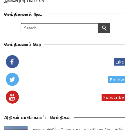
நுண்ணறிவு-பாகம்-03
செய்திகளைத் தேட
செய்திகளைப் பெற
Like
Follow
Subscribe
அதிகம் வாசிக்கப்பட்ட செய்திகள்
புலமைப்பரிசில் பரீட்சை - உயர்தர பரீட்சை தொடர்பில்