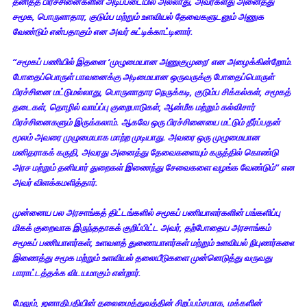
தனித்த பிரச்சினைகளின் அடிப்படையில் அல்லாது, அவர்களது அனைத்து
சமூக, பொருளாதார, குடும்ப மற்றும் உளவியல் தேவைகளுடனும் அணுக
வேண்டும் என்பதாகும் என அவர் சுட்டிக்காட்டினார்.
“சமூகப் பணியில் இதனை ‘முழுமையான அணுகுமுறை’ என அழைக்கின்றோம்.
போதைப்பொருள் பாவனைக்கு அடிமையான ஒருவருக்கு போதைப்பொருள்
பிரச்சினை மட்டுமல்லாது, பொருளாதார நெருக்கடி, குடும்ப சிக்கல்கள், சமூகத்
தடைகள், தொழில் வாய்ப்பு குறைபாடுகள், ஆன்மீக மற்றும் கல்விசார்
பிரச்சினைகளும் இருக்கலாம். ஆகவே ஒரு பிரச்சினையை மட்டும் தீர்ப்பதன்
மூலம் அவரை முழுமையாக மாற்ற முடியாது. அவரை ஒரு முழுமையான
மனிதராகக் கருதி, அவரது அனைத்து தேவைகளையும் கருத்தில் கொண்டு
அரச மற்றும் தனியார் துறைகள் இணைந்து சேவைகளை வழங்க வேண்டும்” என
அவர் விளக்கமளித்தார்.
முன்னைய பல அரசாங்கத் திட்டங்களில் சமூகப் பணியாளர்களின் பங்களிப்பு
மிகக் குறைவாக இருந்ததாகக் குறிப்பிட்ட அவர், தற்போதைய அரசாங்கம்
சமூகப் பணியாளர்கள், உளவளத் துணையாளர்கள் மற்றும் உளவியல் நிபுணர்களை
இணைத்து சமூக மற்றும் உளவியல் தலையீடுகளை முன்னெடுத்து வருவது
பாராட்டத்தக்க விடயமாகும் என்றார்.
மேலும், ஜனாதிபதியின் தலைமைத்துவத்தின் சிறப்பம்சமாக, மக்களின்