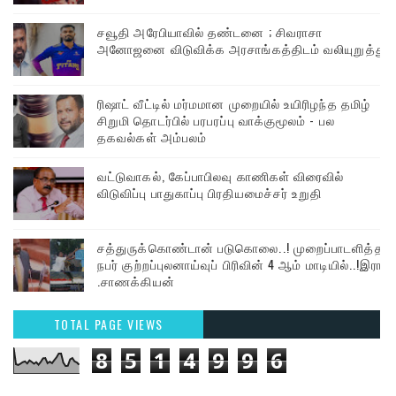
சவூதி அரேபியாவில் தண்டனை ; சிவராசா
அனோஜனை விடுவிக்க அரசாங்கத்திடம் வலியுறுத்து
ரிஷாட் வீட்டில் மர்மமான முறையில் உயிரிழந்த தமிழ்
சிறுமி தொடர்பில் பரபரப்பு வாக்குமூலம் - பல
தகவல்கள் அம்பலம்
வட்டுவாகல், கேப்பாபிலவு காணிகள் விரைவில்
விடுவிப்பு பாதுகாப்பு பிரதியமைச்சர் உறுதி
சத்துருக்கொண்டான் படுகொலை..! முறைப்பாடளித்த
நபர் குற்றப்புலனாய்வுப் பிரிவின் 4 ஆம் மாடியில்..!இரா
.சாணக்கியன்
TOTAL PAGE VIEWS
8
5
1
4
9
9
6