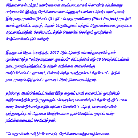
சிந்தனைகள் மற்றும் உணர்வுகளை அடிப்படையாகக் கொண்டு அவர்களது
பார்வையில் இருந்து பிரச்சினைகளை அணுகும் பண்பை அவர் பாராட்டினார்.
இம்முறை முன்னெடுக்கப்படும் திட்டம் ஒரு முன்னோடி (Pilot Project) முயற்சி
எனக் குறிப்பிட்ட ரஷாத், அதன் பெறுபேறுகள் மற்றும் அனுபவங்களை முறையாக
ஆவணப்படுத்தி, தேசிய மட்டத்தில் கொண்டு செல்லும் முயற்சிகள்
மேற்கொள்ளப்படும் என்றார்.
இதனுடன் தொடர்புபடுத்தி, 2017 ஆம் ஆண்டு சம்மாந்துறையில் தாம்
முன்னெடுத்த “சந்தோஷமான குடும்பம்” திட்டத்தின் கீழ் 49 செயற்திட்டங்கள்
நடைமுறைப்படுத்தப்பட்டு அதன் அறிக்கை அமைச்சுக்கு
சமர்ப்பிக்கப்பட்டதாகவும், பின்னர் அதே கருத்தாக்கம் தேசிய மட்டத்தில்
நடைமுறைப்படுத்தப்பட்டதாகவும் அவர் நினைவுகூர்ந்தார்.
தற்போது ஆரம்பிக்கப்பட்டுள்ள இந்த சமூகப் பணி தலையீட்டு முயற்சியும்
எதிர்காலத்தில் நாடு முழுவதும் மக்களுக்கு பயனளிக்கும் தேசியத் திட்டமாக
வளர வேண்டும் என்ற எதிர்பார்ப்பை வெளியிட்ட அவர், மாணவர்களின்
ஒத்துழைப்புடன் அதனை வெற்றிகரமாக முன்னெடுக்க முடியும் என்ற
நம்பிக்கையையும் தெரிவித்தார்.
“பொதுமக்கள் மகிழ்ச்சியாகவும், பிரச்சினைகளற்ற வாழ்க்கையை