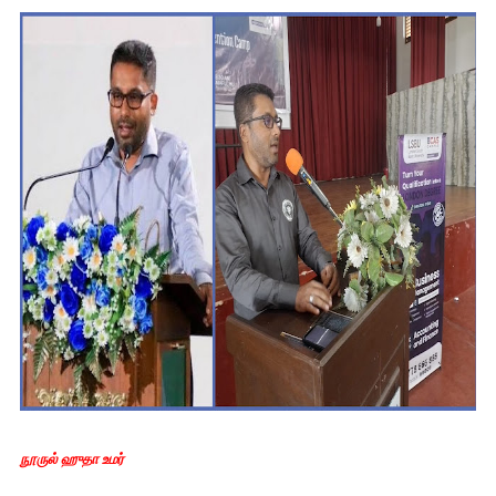
நூருல் ஹுதா உமர்