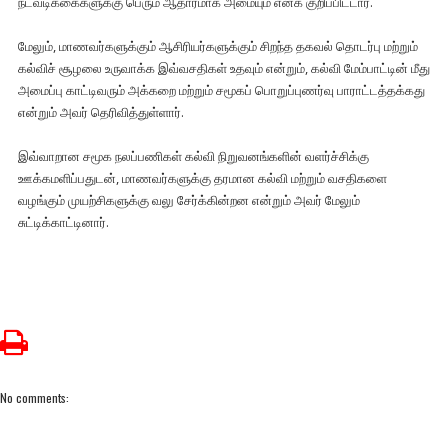
நடவடிக்கைகளுக்கு பெரும் ஆதாரமாக அமையும் எனக் குறிப்பிட்டார்.
மேலும், மாணவர்களுக்கும் ஆசிரியர்களுக்கும் சிறந்த தகவல் தொடர்பு மற்றும்
கல்விச் சூழலை உருவாக்க இவ்வசதிகள் உதவும் என்றும், கல்வி மேம்பாட்டின் மீது
அமைப்பு காட்டிவரும் அக்கறை மற்றும் சமூகப் பொறுப்புணர்வு பாராட்டத்தக்கது
என்றும் அவர் தெரிவித்துள்ளார்.
இவ்வாறான சமூக நலப்பணிகள் கல்வி நிறுவனங்களின் வளர்ச்சிக்கு
ஊக்கமளிப்பதுடன், மாணவர்களுக்கு தரமான கல்வி மற்றும் வசதிகளை
வழங்கும் முயற்சிகளுக்கு வலு சேர்க்கின்றன என்றும் அவர் மேலும்
சுட்டிக்காட்டினார்.
No comments: