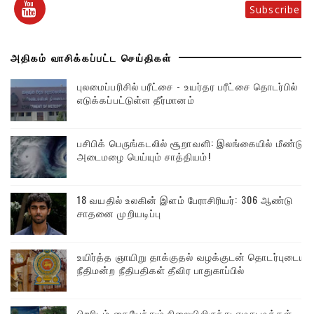
Subscribe
அதிகம் வாசிக்கப்பட்ட செய்திகள்
புலமைப்பரிசில் பரீட்சை - உயர்தர பரீட்சை தொடர்பில்
எடுக்கப்பட்டுள்ள தீர்மானம்
பசிபிக் பெருங்கடலில் சூறாவளி: இலங்கையில் மீண்டும்
அடைமழை பெய்யும் சாத்தியம்!
18 வயதில் உலகின் இளம் பேராசிரியர்: 306 ஆண்டு
சாதனை முறியடிப்பு
உயிர்த்த ஞாயிறு தாக்குதல் வழக்குடன் தொடர்புடைய
நீதிமன்ற நீதிபதிகள் தீவிர பாதுகாப்பில்
பிறரிடம் கையேந்தும் நிலையிலிருந்து எமது மக்கள்