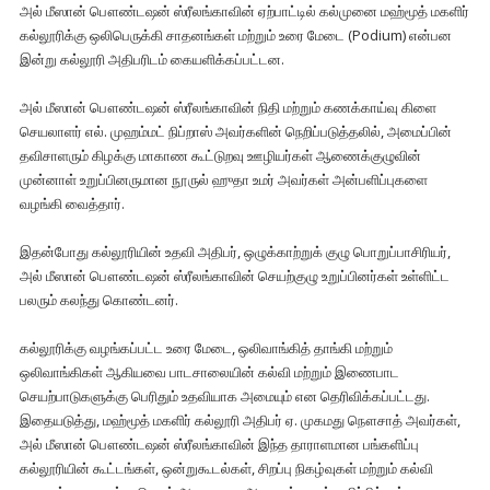
அல் மீஸான் பௌண்டஷன் ஸ்ரீலங்காவின் ஏற்பாட்டில் கல்முனை மஹ்மூத் மகளிர்
கல்லூரிக்கு ஒலிபெருக்கி சாதனங்கள் மற்றும் உரை மேடை (Podium) என்பன
இன்று கல்லூரி அதிபரிடம் கையளிக்கப்பட்டன.
அல் மீஸான் பௌண்டஷன் ஸ்ரீலங்காவின் நிதி மற்றும் கணக்காய்வு கிளை
செயலாளர் எல். முஹம்மட் நிப்றாஸ் அவர்களின் நெறிப்படுத்தலில், அமைப்பின்
தவிசாளரும் கிழக்கு மாகாண கூட்டுறவு ஊழியர்கள் ஆணைக்குழுவின்
முன்னாள் உறுப்பினருமான நூருல் ஹுதா உமர் அவர்கள் அன்பளிப்புகளை
வழங்கி வைத்தார்.
இதன்போது கல்லூரியின் உதவி அதிபர், ஒழுக்காற்றுக் குழு பொறுப்பாசிரியர்,
அல் மீஸான் பௌண்டஷன் ஸ்ரீலங்காவின் செயற்குழு உறுப்பினர்கள் உள்ளிட்ட
பலரும் கலந்து கொண்டனர்.
கல்லூரிக்கு வழங்கப்பட்ட உரை மேடை, ஒலிவாங்கித் தாங்கி மற்றும்
ஒலிவாங்கிகள் ஆகியவை பாடசாலையின் கல்வி மற்றும் இணைபாட
செயற்பாடுகளுக்கு பெரிதும் உதவியாக அமையும் என தெரிவிக்கப்பட்டது.
இதையடுத்து, மஹ்மூத் மகளிர் கல்லூரி அதிபர் ஏ. முகமது நௌசாத் அவர்கள்,
அல் மீஸான் பௌண்டஷன் ஸ்ரீலங்காவின் இந்த தாராளமான பங்களிப்பு
கல்லூரியின் கூட்டங்கள், ஒன்றுகூடல்கள், சிறப்பு நிகழ்வுகள் மற்றும் கல்வி