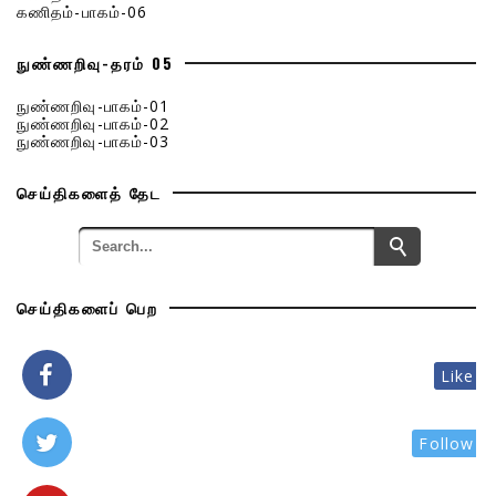
கணிதம்-பாகம்-06
நுண்ணறிவு-தரம் 05
நுண்ணறிவு-பாகம்-01
நுண்ணறிவு-பாகம்-02
நுண்ணறிவு-பாகம்-03
செய்திகளைத் தேட
செய்திகளைப் பெற
Like
Follow