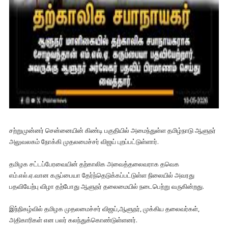
சற்றுமுன்னர் சென்னையின் கிண்டி பகுதியில் அமைந்துள்ள தமிழ்நாடு ஆளுநர்
அலுவலகம் நோக்கி முதலமைச்சர் விஜய் புறப்பட்டுள்ளார்.
தமிழக சட்டப்பேரவையின் தற்காலிக அவைத்தலைவராக தவெக
எம்.எல்.ஏ.வான கருப்பையா தேர்ந்தெடுக்கப்பட்டுள்ள நிலையில் அவரது
பதவியேற்பு விழா தற்போது ஆளுநர் தலைமையில் நடைபெற்று வருகின்றது.
இந்நிகழ்வில் தமிழக முதலமைச்சர் விஜய்,ஆளுநர், முக்கிய தலைவர்கள்,
அதிகாரிகள் என பலர் கலந்துக்கொண்டுள்ளனர்.