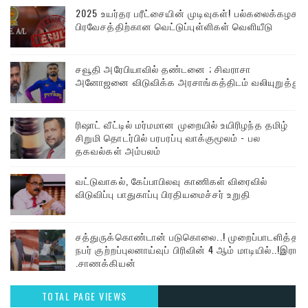
2025 உயர்தர பரீட்சையின் முடிவுகள்! பல்கலைக்கழக
பிரவேசத்திற்கான வெட்டுப்புள்ளிகள் வெளியீடு
சவூதி அரேபியாவில் தண்டனை ; சிவராசா
அனோஜனை விடுவிக்க அரசாங்கத்திடம் வலியுறுத்து
ரிஷாட் வீட்டில் மர்மமான முறையில் உயிரிழந்த தமிழ்
சிறுமி தொடர்பில் பரபரப்பு வாக்குமூலம் - பல
தகவல்கள் அம்பலம்
வட்டுவாகல், கேப்பாபிலவு காணிகள் விரைவில்
விடுவிப்பு பாதுகாப்பு பிரதியமைச்சர் உறுதி
சத்துருக்கொண்டான் படுகொலை..! முறைப்பாடளித்த
நபர் குற்றப்புலனாய்வுப் பிரிவின் 4 ஆம் மாடியில்..!இரா
.சாணக்கியன்
TOTAL PAGE VIEWS