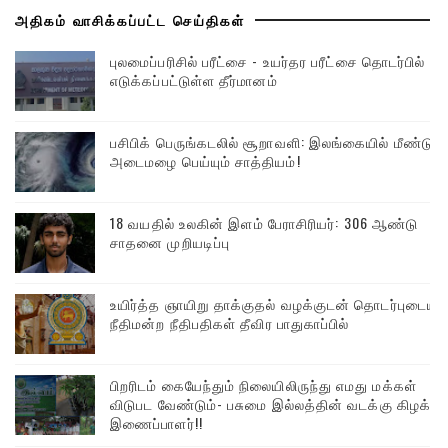
அதிகம் வாசிக்கப்பட்ட செய்திகள்
புலமைப்பரிசில் பரீட்சை - உயர்தர பரீட்சை தொடர்பில்
எடுக்கப்பட்டுள்ள தீர்மானம்
பசிபிக் பெருங்கடலில் சூறாவளி: இலங்கையில் மீண்டும்
அடைமழை பெய்யும் சாத்தியம்!
18 வயதில் உலகின் இளம் பேராசிரியர்: 306 ஆண்டு
சாதனை முறியடிப்பு
உயிர்த்த ஞாயிறு தாக்குதல் வழக்குடன் தொடர்புடைய
நீதிமன்ற நீதிபதிகள் தீவிர பாதுகாப்பில்
பிறரிடம் கையேந்தும் நிலையிலிருந்து எமது மக்கள்
விடுபட வேண்டும்- பசுமை இல்லத்தின் வடக்கு கிழக்கு
இணைப்பாளர்!!