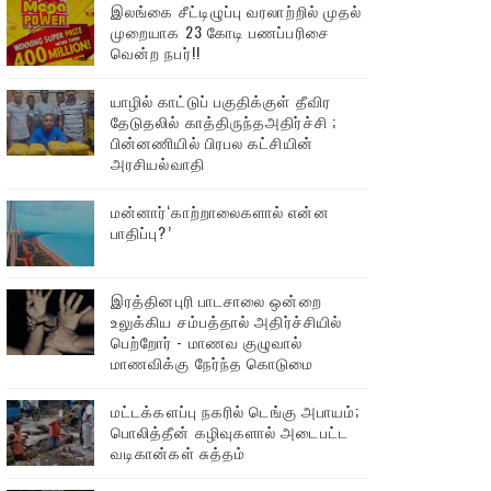
இலங்கை சீட்டிழுப்பு வரலாற்றில் முதல்
முறையாக 23 கோடி பணப்பரிசை
வென்ற நபர்!!
யாழில் காட்டுப் பகுதிக்குள் தீவிர
தேடுதலில் காத்திருந்தஅதிர்ச்சி ;
பின்னணியில் பிரபல கட்சியின்
அரசியல்வாதி
மன்னார்‘காற்றாலைகளால் என்ன
பாதிப்பு?’
இரத்தினபுரி பாடசாலை ஒன்றை
உலுக்கிய சம்பத்தால் அதிர்ச்சியில்
பெற்றோர் - மாணவ குழுவால்
மாணவிக்கு நேர்ந்த கொடுமை
மட்டக்களப்பு நகரில் டெங்கு அபாயம்;
பொலித்தீன் கழிவுகளால் அடைபட்ட
வடிகான்கள் சுத்தம்