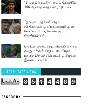
18 வயதில் உலகின் இளம் பேராசிரியர்:
306 ஆண்டு சாதனை முறியடிப்பு
“தமிழக முதல்வர் விஜய்
இப்போதைக்கு கர்நாடகாவுக்கு வர
வேண்டாம்” - டிகே.சிவகுமார்
வேண்டுகோள்
பிறரிடம் கையேந்தும் நிலையிலிருந்து
எமது மக்கள் விடுபட வேண்டும்-
பசுமை இல்லத்தின் வடக்கு கிழக்கு
இணைப்பாளர்!!
TOTAL PAGE VIEWS
8
5
1
4
4
8
9
FACEBOOK