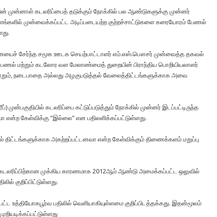
் முன்னாள் கடலரிப்பைத் தடுக்கும் நோக்கில் பல ஆண்டுகளுக்கு முன்னர்
தளங்களில் முன்வைக்கப்பட்ட அடிப்படையற்ற குற்றச்சாட்டுகளை கரையோரம் பேணல்
ளது.
முனையைச் சேர்ந்த சமூக ஊடக செயற்பாட்டாளர் எம்.எஸ்.பௌசர் முன்வைத்த தகவல்
ேணல் மற்றும் கடலோர வள மேலாண்மைத் துறையின் பிராந்திய பொறியியலாளர்
 என்றும், நடைபாதை அல்லது அழகுபடுத்தல் வேலைத்திட்டங்களுக்காக அவை
முன்பகுதியில் கடலரிப்பை கட்டுப்படுத்தும் நோக்கில் முன்னர் இடப்பட்டிருந்த
 என்ற கேள்விக்கு “இல்லை” என பதிலளிக்கப்பட்டுள்ளது.
் திட்டங்களுக்காக அகற்றப்பட்டனவா என்ற கேள்விக்கும் திணைக்களம் மறுப்பு
 கடலரிப்பிற்கான முக்கிய காரணமாக 2012ஆம் ஆண்டு அமைக்கப்பட்ட ஒலுவில்
் குறிப்பிட்டுள்ளது.
்பட்ட உத்தியோகபூர்வ பதிலில் வெளியாகியுள்ளமை குறிப்பிடத்தக்கது. இதன்மூலம்
ுறியடிக்கப்பட்டுள்ளது