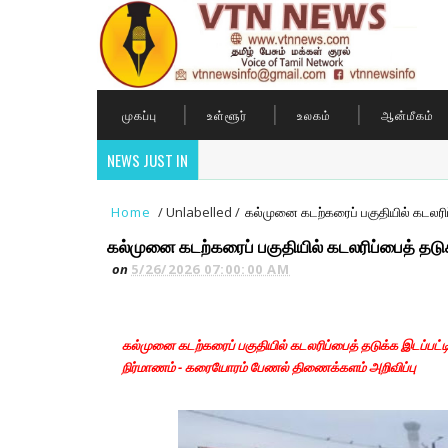
முகப்பு
உள்ளூர்
உலகம்
ஆன்மீகம்
NEWS JUST IN
Home
/
Unlabelled
/
கல்முனை கடற்கரைப் பகுதியில் கடலரிப
கல்முனை கடற்கரைப் பகுதியில் கடலரிப்பைத் தடுக
on
5/26/2026 07:00:00 AM
கல்முனை கடற்கரைப் பகுதியில் கடலரிப்பைத் தடுக்க இடப்பட்ட
நிர்மாணம் - கரையோரம் பேணல் திணைக்களம் அறிவிப்பு