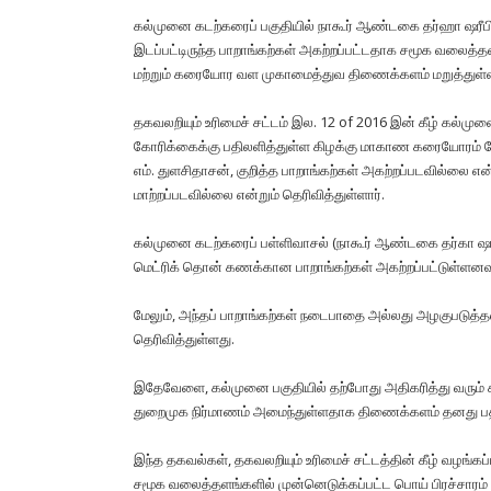
கல்முனை கடற்கரைப் பகுதியில் நாகூர் ஆண்டகை தர்ஹா ஷரீபின
இடப்பட்டிருந்த பாறாங்கற்கள் அகற்றப்பட்டதாக சமூக வலைத்
மற்றும் கரையோர வள முகாமைத்துவ திணைக்களம் மறுத்துள்
தகவலறியும் உரிமைச் சட்டம் இல. 12 of 2016 இன் கீழ் கல்
கோரிக்கைக்கு பதிலளித்துள்ள கிழக்கு மாகாண கரையோரம் ப
எம். துளசிதாசன், குறித்த பாறாங்கற்கள் அகற்றப்படவில்லை
மாற்றப்படவில்லை என்றும் தெரிவித்துள்ளார்.
கல்முனை கடற்கரைப் பள்ளிவாசல் (நாகூர் ஆண்டகை தர்கா ஷரீப்) 
மெட்ரிக் தொன் கணக்கான பாறாங்கற்கள் அகற்றப்பட்டுள்ளனவா
மேலும், அந்தப் பாறாங்கற்கள் நடைபாதை அல்லது அழகுபடுத்தல
தெரிவித்துள்ளது.
இதேவேளை, கல்முனை பகுதியில் தற்போது அதிகரித்து வரும்
துறைமுக நிர்மாணம் அமைந்துள்ளதாக திணைக்களம் தனது பதிலில
இந்த தகவல்கள், தகவலறியும் உரிமைச் சட்டத்தின் கீழ் வழங்கப
சமூக வலைத்தளங்களில் முன்னெடுக்கப்பட்ட பொய் பிரச்சாரம் ம