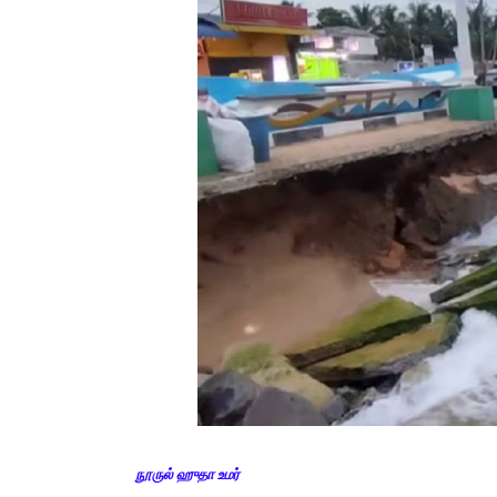
நூருல் ஹுதா உமர்