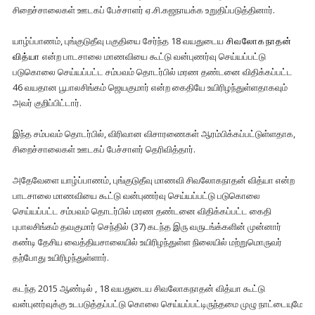
சிறைச்சாலைகள் ஊடகப் பேச்சாளர் ஏ.சி.கஜநாயக்க உறுதிப்படுத்தினார்.
யாழ்ப்பாணம், புங்குடுதீவு பகுதியை சேர்ந்த 18 வயதுடைய
சிவலோகநாதன்
வித்யா
என்ற பாடசாலை மாணவியை கூட்டு வன்புணர்வு செய்யப்பட்டு
படுகொலை செய்யப்பட்ட சம்பவம் தொடர்பில் மரண தண்டனை விதிக்கப்பட்ட
46 வயதான பூபாலசிங்கம் ஜெயகுமார் என்ற கைதியே உயிரிழந்துள்ளதாகவும்
அவர் குறிப்பிட்டார்.
இந்த சம்பவம் தொடர்பில், விரிவான விசாரணைகள் ஆரம்பிக்கப்பட்டுள்ளதாக,
சிறைச்சாலைகள் ஊடகப் பேச்சாளர் தெரிவித்தார்.
அதேவேளை யாழ்ப்பாணம், புங்குடுதீவு மாணவி சிவலோகநாதன் வித்யா என்ற
பாடசாலை மாணவியை கூட்டு வன்புணர்வு செய்யப்பட்டு படுகொலை
செய்யப்பட்ட சம்பவம் தொடர்பில் மரண தண்டனை விதிக்கப்பட்ட கைதி
புபாலசிங்கம் தவகுமார் செந்தில் (37) கடந்த இரு வருடங்க்களின் முன்னார்
கண்டி தேசிய வைத்தியசாலையில் உயிரிழந்துள்ள நிலையில் மற்றுமொருவர்
தற்போது உயிரிழந்துள்ளார்.
கடந்த 2015 ஆண்டில் , 18 வயதுடைய சிவலோகநாதன் வித்யா கூட்டு
வன்புனர்வுக்கு உடபடுத்தப்பட்டு கொலை செய்யப்பட்டிருந்தமை முழு நாட்டையுமே