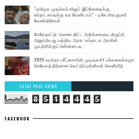
“தமிழக முதல்வர் விஜய் இப்போதைக்கு
கர்நாடகாவுக்கு வர வேண்டாம்” - டிகே.சிவகுமார்
வேண்டுகோள்
மேகேதாட்டு அணை திட்ட அறிக்கையை திருப்பி
அனுப்பியது மத்திய அரசு: கர்நாடக அரசின்
முயற்சிக்குப் பின்னடைவு
2025 உயர்தர பரீட்சையின் முடிவுகள்! பல்கலைக்கழக
பிரவேசத்திற்கான வெட்டுப்புள்ளிகள் வெளியீடு
TOTAL PAGE VIEWS
8
5
1
4
4
4
5
FACEBOOK