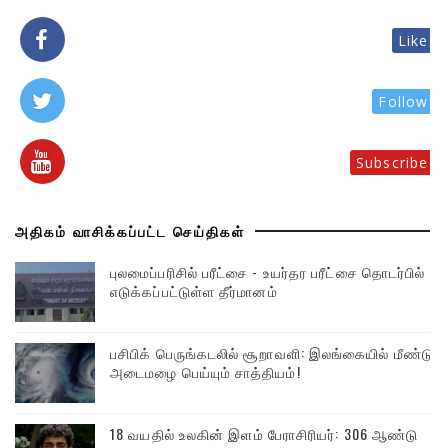
Like
Follow
Subscribe
அதிகம் வாசிக்கப்பட்ட செய்திகள்
புலமைப்பரிசில் பரீட்சை - உயர்தர பரீட்சை தொடர்பில்
எடுக்கப்பட்டுள்ள தீர்மானம்
பசிபிக் பெருங்கடலில் சூறாவளி: இலங்கையில் மீண்டும்
அடைமழை பெய்யும் சாத்தியம்!
18 வயதில் உலகின் இளம் பேராசிரியர்: 306 ஆண்டு