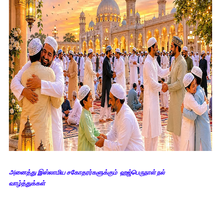
அனைத்து இஸ்லாமிய சகோதர
ர்களுக்கும்
ஹஜ்பெருநாள் நல்
வாழ்த்துக்கள்