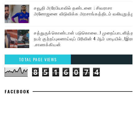
சவூதி அரேபியாவில் தண்டனை ; சிவராசா
அனோஜனை விடுவிக்க அரசாங்கத்திடம் வலியுறுத்து
சத்துருக்கொண்டான் படுகொலை..! முறைப்பாடளித்த
நபர் குற்றப்புலனாய்வுப் பிரிவின் 4 ஆம் மாடியில்..!இரா
.சாணக்கியன்
TOTAL PAGE VIEWS
8
5
1
6
0
7
4
FACEBOOK