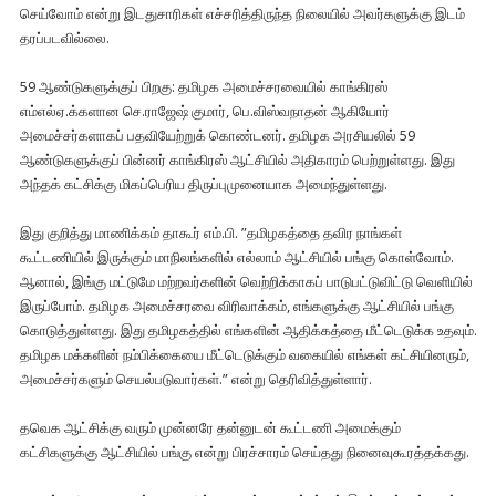
செய்வோம் என்று இடதுசாரிகள் எச்சரித்திருந்த நிலையில் அவர்களுக்கு இடம்
தரப்படவில்லை.
59 ஆண்டுகளுக்குப் பிறகு: தமிழக அமைச்சரவையில் காங்கிரஸ்
எம்எல்ஏ.க்களான செ.ராஜேஷ் குமார், பெ.விஸ்வநாதன் ஆகியோர்
அமைச்சர்களாகப் பதவியேற்றுக் கொண்டனர். தமிழக அரசியலில் 59
ஆண்டுகளுக்குப் பின்னர் காங்கிரஸ் ஆட்சியில் அதிகாரம் பெற்றுள்ளது. இது
அந்தக் கட்சிக்கு மிகப்பெரிய திருப்புமுனையாக அமைந்துள்ளது.
இது குறித்து மாணிக்கம் தாகூர் எம்.பி. ”தமிழகத்தை தவிர நாங்கள்
கூட்டணியில் இருக்கும் மாநிலங்களில் எல்லாம் ஆட்சியில் பங்கு கொள்வோம்.
ஆனால், இங்கு மட்டுமே மற்றவர்களின் வெற்றிக்காகப் பாடுபட்டுவிட்டு வெளியில்
இருப்போம். தமிழக அமைச்சரவை விரிவாக்கம், எங்களுக்கு ஆட்சியில் பங்கு
கொடுத்துள்ளது. இது தமிழகத்தில் எங்களின் ஆதிக்கத்தை மீட்டெடுக்க உதவும்.
தமிழக மக்களின் நம்பிக்கையை மீட்டெடுக்கும் வகையில் எங்கள் கட்சியினரும்,
அமைச்சர்களும் செயல்படுவார்கள்.” என்று தெரிவித்துள்ளார்.
தவெக ஆட்சிக்கு வரும் முன்னரே தன்னுடன் கூட்டணி அமைக்கும்
கட்சிகளுக்கு ஆட்சியில் பங்கு என்று பிரச்சாரம் செய்தது நினைவுகூரத்தக்கது.