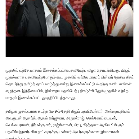
முதலில் வந்தே மாதரம் இசைக்கப்பட்டு பதவியேற்பு விழா தொடங்கியது. விஜய்
முதல்வராக பதவியேற்றபோதும் கூட முதலில் வந்தே மாதரம் பின்னர் தேசிய கீதம்
தொடர்ந்து தமிழ்த் தாய் வாழ்த்து என்று இசைக்கப்பட்டு அதற்கு கண்டனங்கள்
எழுந்தன. இந்நிலையில், இன்றைய பதவியேற்பு நிகழ்ச்சியிலும் முதலில் வந்தே
மாதரம் இசைக்கப்பட்டது குறிப்பிடத்தக்கது.
தமிழக முதல்வராக கடந்த மே.9-ம் தேதி விஜய் பதவியேற்றார். அன்றையதினம்
அவருடன் ஆனந்த், ஆதவ் அர்ஜுனா, அருண்ராஜ், செங்கோட்டையன்,
வெங்கடராமன், நிர்மல்குமார், ராஜ்மோகன், பிரபு, கீர்த்தனா ஆகிய 9 பேரும்
பதவியேற்றனர். சில நாட்களுக்கு முன்னர் அவர்களுக்கான இலாகாகள்
ஒதுக்கப்பட்டன.