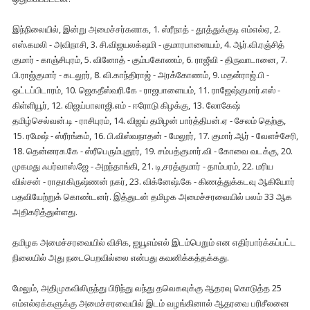
இந்நிலையில், இன்று அமைச்சர்களாக, 1. ஸ்ரீநாத் - தூத்துக்குடி எம்எல்ஏ, 2.
எஸ்.கமலி - அவிநாசி, 3. சி.விஜயலக்‌ஷமி - குமாரபாளையம், 4. ஆர்.வி.ரஞ்சித்
குமார் - காஞ்சிபுரம், 5. வினோத் - கும்பகோணம், 6. ராஜீவி - திருவாடானை, 7.
பி.ராஜ்குமார் - கடலூர், 8. வி.காந்திராஜ் - அரக்கோணம், 9. மதன்ராஜ்.பி -
ஒட்டப்பிடாரம், 10. ஜெகதீஸ்வரி.கே - ராஜபாளையம், 11. ராஜேஷ்குமார்.எஸ் -
கிள்ளியூர், 12. விஜய்பாலாஜி.எம் - ஈரோடு கிழக்கு, 13. லோகேஷ்
தமிழ்செல்வன்.டி - ராசிபுரம், 14. விஜய் தமிழன் பார்த்திபன்.ஏ - சேலம் தெற்கு,
15. ரமேஷ் - ஸ்ரீரங்கம், 16. பி.விஸ்வநாதன் - மேலூர், 17. குமார்.ஆர் - வேளச்சேரி,
18. தென்னரசு.கே - ஸ்ரீபெரும்புதூர், 19. சம்பத்குமார்.வி - கோவை வடக்கு, 20.
முகமது ஃபர்வாஸ்.ஜே - அறந்தாங்கி, 21. டி,சரத்குமார் - தாம்பரம், 22. மரிய
வில்சன் - ராதாகிருஷ்ணன் நகர், 23. விக்னேஷ்.கே - கிணத்துக்கடவு ஆகியோர்
பதவியேற்றுக் கொண்டனர். இத்துடன் தமிழக அமைச்சரவையில் பலம் 33 ஆக
அதிகரித்துள்ளது.
தமிழக அமைச்சரவையில் விசிக, ஐயூஎம்எல் இடம்பெறும் என எதிர்பார்க்கப்பட்ட
நிலையில் அது நடைபெறவில்லை என்பது கவனிக்கத்தக்கது.
மேலும், அதிமுகவிலிருந்து பிரிந்து வந்து தவெகவுக்கு ஆதரவு கொடுத்த 25
எம்எல்ஏக்களுக்கு அமைச்சரவையில் இடம் வழங்கினால் ஆதரவை பரிசீலனை