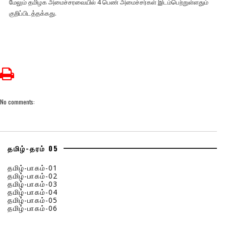
மேலும் தமிழக அமைச்சரவையில் 4 பெண் அமைச்சர்கள் இடம்பெற்றுள்ளதும்
குறிப்பிடத்தக்கது.
No comments:
தமிழ்-தரம் 05
தமிழ்-பாகம்-01
தமிழ்-பாகம்-02
தமிழ்-பாகம்-03
தமிழ்-பாகம்-04
தமிழ்-பாகம்-05
தமிழ்-பாகம்-06