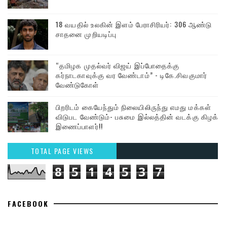
18 வயதில் உலகின் இளம் பேராசிரியர்: 306 ஆண்டு
சாதனை முறியடிப்பு
“தமிழக முதல்வர் விஜய் இப்போதைக்கு
கர்நாடகாவுக்கு வர வேண்டாம்” - டிகே.சிவகுமார்
வேண்டுகோள்
பிறரிடம் கையேந்தும் நிலையிலிருந்து எமது மக்கள்
விடுபட வேண்டும்- பசுமை இல்லத்தின் வடக்கு கிழக்கு
இணைப்பாளர்!!
TOTAL PAGE VIEWS
8
5
1
4
5
3
7
FACEBOOK