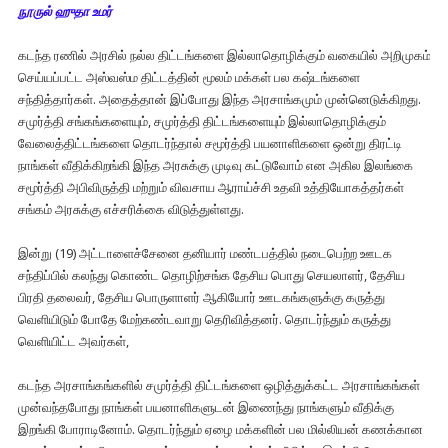
நூருல் ஹுதா உமர்
கடந்த ரணில் அரசில் நல்ல திட்டங்களை இல்லாதொழிக்கும் வகையில் அறிமுகம்
செய்யப்பட்ட அஸ்வஸ்ம திட்டத்தின் மூலம் மக்கள் பல கஷ்டங்களை
சந்தித்தார்கள். அதைத்தான் இப்போது இந்த அரசாங்கமும் முன்னெடுக்கிறது.
சமுர்த்தி சங்கங்களையும், சமுர்த்தி திட்டங்களையும் இல்லாதொழிக்கும்
வேலைத்திட்டங்களை தொடர்ந்தால் சமூர்த்தி பயனாளிகளை ஒன்று திரட்டி
நாங்கள் வீதிக்கிறங்கி இந்த அரசுக்கு முடிவு கட்டுவோம் என அகில இலங்கை
சமூர்த்தி அபிவிருத்தி மற்றும் விவசாய ஆராய்ச்சி உதவி உத்தியோகத்தர்கள்
சங்கம் அரசுக்கு எச்சரிக்கை விடுத்துள்ளது.
இன்று (19) அட்டாளைச்சேனை தனியார் மண்டபத்தில் நடைபெற்ற ஊடக
சந்திப்பில் கலந்து கொண்ட தொழிற்சங்க தேசிய பொது செயலாளர், தேசிய
பிரதி தலைவர், தேசிய பொருளாளர் ஆகியோர் ஊடகங்களுக்கு கருத்து
வெளியிடும் போதே மேற்கண்டவாறு தெரிவித்தனர். தொடர்ந்தும் கருத்து
வெளியிட்ட அவர்கள்,
கடந்த அரசாங்கங்களில் சமுர்த்தி திட்டங்களை ஒழித்துக்கட்ட அரசாங்கங்கள்
முன்வந்தபோது நாங்கள் பயனாளிகளுடன் இணைந்து நாங்களும் வீதிக்கு
இறங்கி போராடினோம். தொடர்ந்தும் ஏழை மக்களின் பல மில்லியன் கணக்கான