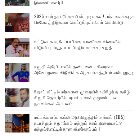
இணைப்பாளர்!!
2025 உயர்தர பரீட்சையின் முடிவுகள்! பல்கலைக்கழக
பிரவேசத்திற்கான வெட்டுப்புள்ளிகள் வெளியீடு
வட்டுவாகல், கேப்பாபிலவு காணிகள் விரைவில்
விடுவிப்பு பாதுகாப்பு பிரதியமைச்சர் உறுதி
சவூதி அரேபியாவில் தண்டனை ; சிவராசா
அனோஜனை விடுவிக்க அரசாங்கத்திடம் வலியுறுத்து
ரிஷாட் வீட்டில் மர்மமான முறையில் உயிரிழந்த தமிழ்
சிறுமி தொடர்பில் பரபரப்பு வாக்குமூலம் - பல
தகவல்கள் அம்பலம்
மட்டக்களப்பு கல்வி அபிவிருத்திச் சங்கம் (EDS)
நடாத்தும் சதுரங்கம் மற்றும் கரம் விளையாட்டு
சுற்றுப்போட்டிக்கான விண்ணப்பம் !