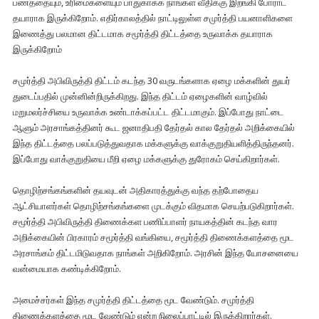
பணத்தையும், உரிமைகளையும் பாதுகாக்க நாங்கள் வீதிக்கு இறங்கி போராட
தயாராக இருக்கிறோம். எதிர்காலத்தில் நாட்டிலுள்ள சமுர்த்தி பயனாளிகளை
இணைத்து பலமான திட்டமாக சமூர்த்தி திட்டத்தை உருவாக்க தயாராக
இருக்கிறோம்
சமுர்த்தி அபிவிருத்தி திட்டம் கடந்த 30 வருடங்களாக ஏழை மக்களின் துயர்
துடைப்பதில் முன்னின்றிருக்கிறது. இந்த திட்டம் ஏழைகளின் வாழ்வில்
மறுமலர்ச்சியை உருவாக்க உண்டாக்கப்பட்ட திட்டமாகும். இப்போது நாட்டை
ஆளும் அரசாங்கத்தினர் கூட ஜனாதிபதி தேர்தல் கால தேர்தல் அறிக்கையில்
இந்த திட்டத்தை பலப்படுத்துவதாக மக்களுக்கு வாக்குறுதியளித்திருந்தனர்.
இப்போது வாக்குறுதியை மீறி ஏழை மக்களுக்கு துரோகம் செய்கிறார்கள்.
தொழிற்சங்கங்களின் தயவுடன் அதிகாரத்துக்கு வந்த தற்போதைய
ஆட்சியாளர்கள் தொழிற்சங்கங்களை முடக்கும் விதமாக செயற்படுகிறார்கள்.
சமூர்த்தி அபிவிருத்தி திணைக்கள பணிப்பாளர் நாயகத்தின் கடந்த வார
அறிக்கையின் பிரகாரம் சமூர்த்தி வங்கியை, சமூர்த்தி திணைக்களத்தை மூட
அரசாங்கம் திட்டமிடுவதாக நாங்கள் அறிகிறோம். அரசின் இந்த யோசனையை
வன்மையாக கண்டிக்கிறோம்.
அமைச்சர்கள் இந்த சமுர்த்தி திட்டத்தை மூட வேண்டும். சமுர்த்தி
திணைக்களத்தை மூட வேண்டும் என்ற நிலைப்பாட்டில் இருக்கிறார்கள்.