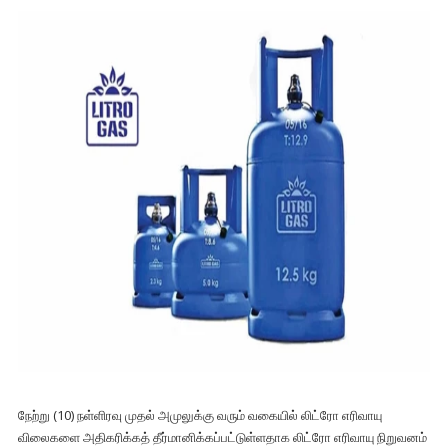
நேற்று (10) நள்ளிரவு முதல் அமுலுக்கு வரும் வகையில் லிட்ரோ எரிவாயு
விலைகளை அதிகரிக்கத் தீர்மானிக்கப்பட்டுள்ளதாக லிட்ரோ எரிவாயு நிறுவனம்