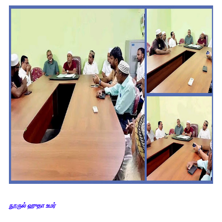
நூருல் ஹுதா உமர்