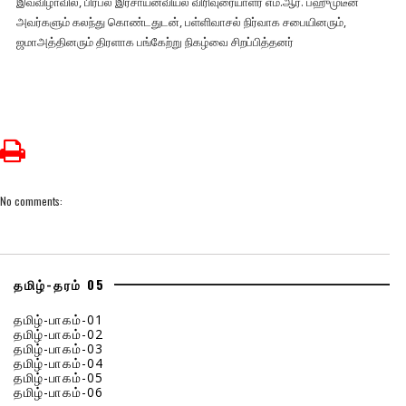
இவ்விழாவில், பிரபல இரசாயனவியல் விரிவுரையாளர் எம்.ஆர். பஹுமுடீன்
அவர்களும் கலந்து கொண்டதுடன், பள்ளிவாசல் நிர்வாக சபையினரும்,
ஜமாஅத்தினரும் திரளாக பங்கேற்று நிகழ்வை சிறப்பித்தனர்
No comments:
தமிழ்-தரம் 05
தமிழ்-பாகம்-01
தமிழ்-பாகம்-02
தமிழ்-பாகம்-03
தமிழ்-பாகம்-04
தமிழ்-பாகம்-05
தமிழ்-பாகம்-06