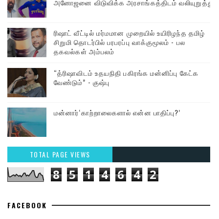
அனோஜனை விடுவிக்க அரசாங்கத்திடம் வலியுறுத்து
ரிஷாட் வீட்டில் மர்மமான முறையில் உயிரிழந்த தமிழ்
சிறுமி தொடர்பில் பரபரப்பு வாக்குமூலம் - பல
தகவல்கள் அம்பலம்
“த்ரிஷாவிடம் உதயநிதி பகிரங்க மன்னிப்பு கேட்க
வேண்டும்” - குஷ்பு
மன்னார்‘காற்றாலைகளால் என்ன பாதிப்பு?’
TOTAL PAGE VIEWS
8
5
1
4
6
4
2
FACEBOOK