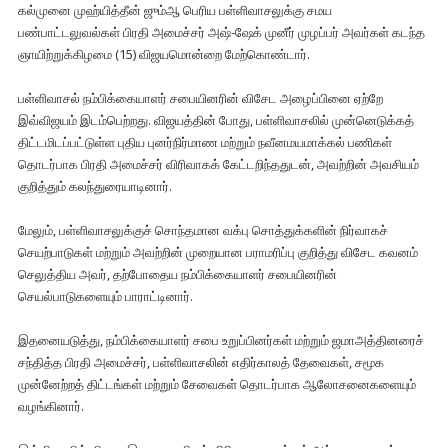
கல்முனை முஹ்யித்தீன் ஜும்ஆ பெரிய பள்ளிவாசலுக்கு சமய
பண்பாட்டலுவல்கள் பிரதி அமைச்சர் அஷ்-ஷேக் முனீர் முழப்பர் அவர்கள் கடந்த
ஞாயிற்றுக்கிழமை (15) விஜயமொன்றை மேற்கொண்டார்.
பள்ளிவாசல் நம்பிக்கையாளர் சபையினரின் விசேட அழைப்பினை ஏற்றே
இவ்விஜயம் இடம்பெற்றது. விஜயத்தின் போது, பள்ளிவாசலில் முன்னெடுக்கத்
திட்டமிடப்பட்டுள்ள புதிய புனர்நிர்மாண மற்றும் நவீனமயமாக்கல் பணிகள்
தொடர்பாக பிரதி அமைச்சர் விரிவாகக் கேட்டறிந்ததுடன், அவற்றின் அவசியம்
குறித்தும் கலந்துரையாடினார்.
மேலும், பள்ளிவாசலுக்குச் சொந்தமான வக்பு சொத்துக்களின் நிர்வாகச்
செயற்பாடுகள் மற்றும் அவற்றின் முறையான பராமரிப்பு குறித்து விசேட கவனம்
செலுத்திய அவர், தற்போதைய நம்பிக்கையாளர் சபையினரின்
செயல்பாடுகளையும் பாராட்டினார்.
இதனையடுத்து, நம்பிக்கையாளர் சபை உறுப்பினர்கள் மற்றும் ஜமாஅத்தினரைச்
சந்தித்த பிரதி அமைச்சர், பள்ளிவாசலின் எதிர்காலத் தேவைகள், சமூக
முன்னேற்றத் திட்டங்கள் மற்றும் சேவைகள் தொடர்பாக ஆலோசனைகளையும்
வழங்கினார்.