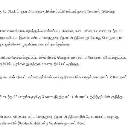
15 ஆயிரம் ரூபா அபராதம் விதிக்கப்பட்டு சம்மாந்துறை நீதவான் நீதிமன்று
்றில் விசாரணைக்காக எடுத்துக்கொள்ளப்பட்டவேளை, கடை உரிமையாளரை கடந்த 13
ன் குற்றவாளியாக இனங்கண்ட சம்மாந்துறை நீதவான் நீதிமன்று அவரது பொருளாதார
ு வழக்கினை முடிவிற்கு கொண்டுவந்துள்ளது.
ரி பணிமனைக்குட்பட்ட கல்லரிச்சல் பொதுச் சுகாதார பரிசோதகர் பிரிவுக்குட்பட்ட
ியில் புழுக்கள் இருந்தமை கண்டறியப்பட்டிருந்தது.
ூடலில் ஈடுபட்டவர்கள் தர்க்கம் செய்த நிலையில் பொதுச் சுகாதாரப் பரிசோதகர்
ந்த 13 மாதங்களுக்கு மேலாக நீடித்த சட்டப் போராட்டத்திற்குப் பின் குறித்த
 கடை உரிமையாளர் சம்மாந்துறை நீதவான் நீதிமன்றில் தொடரப்பட்ட வழக்கு
ிலையில் இறுதியில் நீதிமன்ற பிடிவிறாந்து மூலம் அவர்