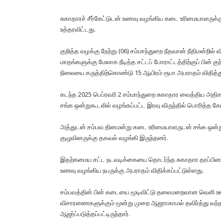
சுகாதாரச் சீர்கேட்டுடன் உணவு வழங்கிய கடை உரிமையாளருக்கு 
உத்தரவிட்டது.
குறித்த வழக்கு நேற்று (06) சம்மாந்துறை நீதவான் நீதிமன
மாதங்களுக்கு மேலாக நீடித்த சட்டப் போராட்டத்திற்குப் பி
நிலையை கருத்திற்கொண்டு 15 ஆயிரம் ரூபா அபராதம் விதித்த
கடந்த 2025 பெப்ரவரி 2 சம்மாந்துறை சுகாதார வைத்திய அதிகா
சங்க ஒன்றுகூடலில் வழங்கப்பட்ட இரவு விருந்தில் பொரித்த கோழ
அத்துடன் சம்பவ தினமன்று கடை உரிமையாளருடன் சங்க ஒன்று க
குழுவினருக்கு தகவல் வழங்கி இருந்தனர்.
இதற்கமைய சட்ட நடவடிக்கையை தொடர்ந்த சுகாதார தரப்பினர் கட
உணவு வழங்கிய நபருக்கு அபராதம் விதிக்கப்பட்டுள்ளது.
சம்பவத்தின் பின் கடையை மூடிவிட்டு தலைமறைவான வெளி ஊர்
விசாரணைகளுக்கும் மூன்று முறை ஆஜராகாமல் தவிர்த்து வந்த ந
ஆஜர்ப்படுத்தப்பட்டிருந்தார்.