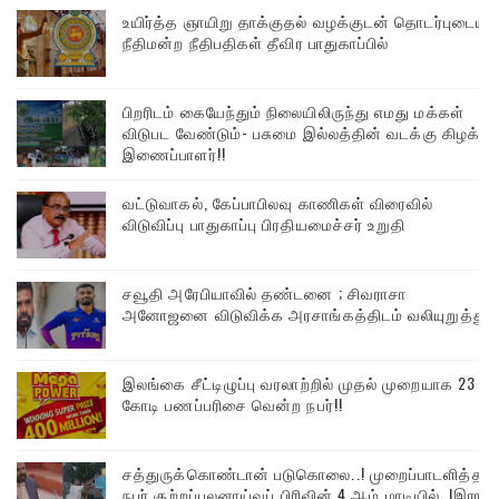
உயிர்த்த ஞாயிறு தாக்குதல் வழக்குடன் தொடர்புடைய
நீதிமன்ற நீதிபதிகள் தீவிர பாதுகாப்பில்
பிறரிடம் கையேந்தும் நிலையிலிருந்து எமது மக்கள்
விடுபட வேண்டும்- பசுமை இல்லத்தின் வடக்கு கிழக்கு
இணைப்பாளர்!!
வட்டுவாகல், கேப்பாபிலவு காணிகள் விரைவில்
விடுவிப்பு பாதுகாப்பு பிரதியமைச்சர் உறுதி
சவூதி அரேபியாவில் தண்டனை ; சிவராசா
அனோஜனை விடுவிக்க அரசாங்கத்திடம் வலியுறுத்து
இலங்கை சீட்டிழுப்பு வரலாற்றில் முதல் முறையாக 23
கோடி பணப்பரிசை வென்ற நபர்!!
சத்துருக்கொண்டான் படுகொலை..! முறைப்பாடளித்த
நபர் குற்றப்புலனாய்வுப் பிரிவின் 4 ஆம் மாடியில்..!இரா