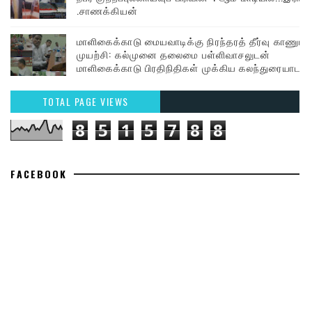
.சாணக்கியன்
மாளிகைக்காடு மையவாடிக்கு நிரந்தரத் தீர்வு காணும்
முயற்சி: கல்முனை தலைமை பள்ளிவாசலுடன்
மாளிகைக்காடு பிரதிநிதிகள் முக்கிய கலந்துரையாடல்
TOTAL PAGE VIEWS
8
5
1
5
7
8
8
FACEBOOK