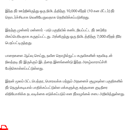
இந்த நீர் ஊற்றிலிருந்து ஒரு நிமிடத்திற்கு 10,000 லீற்றர் (10 கன மீட்டர்) நீர்
தொடர்ச்சியாக வெளியேறுவதாக தெரிவிக்கப்படுகிறது.
இதற்கு முன்னர் மன்னார் - மடு பகுதியில் கண்டறியப்பட்ட நீர் ஊற்றே
மிகப்பெரியதாக கருதப்பட்டது. அங்கிருந்து ஒரு நிமிடத்திற்கு 7,000 லீற்றர் நீரே
பெறப்பட்டிருந்தது.
பாறைகளை ஆய்வு செய்து, நவீன தொழில்நுட்ப கருவிகளின் உதவியுடன்
நிலத்தடி நீர் இருக்கும் இடத்தை இனங்கண்டு இந்த அகழ்வாராய்ச்சி
மேற்கொள்ளப்பட்டுள்ளது.
இதன் மூலம் பிட்டபெத்தர, மொரவக்க மற்றும் அதனைச் சூழவுள்ள பகுதிகளில்
நீர் நெருக்கடியால் பாதிக்கப்பட்டுள்ள மக்களுக்கு சுத்தமான குடிநீரை
விநியோகிக்க நடவடிக்கை எடுக்கப்படும் என நீர்வழங்கல் சபை அறிவித்துள்ளது.