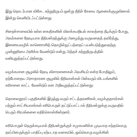
இது தொடர்பான விசேட சுற்றுநிருபம் ஒன்று நீதிச் சேவை ஆணைக்குழுவினால்
இன்று வெளியிடப்பட்டுள்ளது.
சிறைச்சாலையில் உள்ள கைதிகளின் விளக்கமறியல் காலத்தை நீடிக்கும் போது,
அவர்களை நேரடியாக நீதிமன்றத்துக்கு அழைத்து வருவதைத் தவிர்த்து,
இணையவழிக் காணொளித் தொழில்நுட்பத்தைப் பயன்படுத்துவதற்கு
முன்னுரிமை அளிக்க வேண்டும் என்று அந்தச் சுற்றுநிருபத்தில்
வலியுறுத்தப்பட்டுள்ளது.
வழக்கமான சூழலில் நேரடி விசாரணைகள் அவசியம் என்ற போதிலும்,
தற்போதைய அசாதாரண சூழலில் நீதிவான்கள் பின்வரும் விடயங்களில்
கரிசனை காட்ட வேண்டும் என அறிவுறுத்தப்பட்டுள்ளது:
தொலைதூரப் பகுதிகளில் இருந்து வரும் சட்டத்தரணிகள், வழக்குதாரர்கள்
மற்றும் சாட்சியாளர்கள் எரிபொருள் தட்டுப்பாட்டால் நீதிமன்றுக்கு வருவதில்
பெரும் சிரமங்களை எதிர்கொள்கின்றனர்.
எரிபொருள் நெருக்கடியால் நீதிமன்றுக்குச் சமுகமளிக்க முடியாத எந்தவொரு
தரப்பினருக்கும் பாதிப்பு ஏற்படாத வகையில், ஒவ்வொரு வழக்கின்