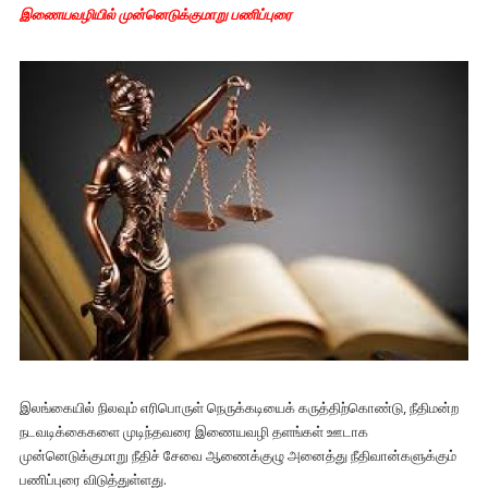
இணையவழியில் முன்னெடுக்குமாறு பணிப்புரை
இலங்கையில் நிலவும் எரிபொருள் நெருக்கடியைக் கருத்திற்கொண்டு, நீதிமன்ற
நடவடிக்கைகளை முடிந்தவரை இணையவழி தளங்கள் ஊடாக
முன்னெடுக்குமாறு நீதிச் சேவை ஆணைக்குழு அனைத்து நீதிவான்களுக்கும்
பணிப்புரை விடுத்துள்ளது.