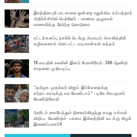
இரத்தினபுரி பாடசாலை ஒன்றை உலுக்கிய சம்பத்தால்
அதிர்ச்சியில் பெற்றோர் - மாணவ குழுவால்
மாணவிக்கு நேர்ந்த கொடுமை
மட்டக்களப்பு நகரில் டெங்கு அபாயம்; பொலித்தீன்
கழிவுகளால் அடைபட்ட வடிகான்கள் சுத்தம்
18 வயதில் உலகின் இளம் பேராசிரியர்: 306 ஆண்டு
சாதனை முறியடிப்பு
“தமிழக முதல்வர் விஜய் இப்போதைக்கு
கர்நாடகாவுக்கு வர வேண்டாம்” - டிகே.சிவகுமார்
வேண்டுகோள்
பிறரிடம் கையேந்தும் நிலையிலிருந்து எமது மக்கள்
விடுபட வேண்டும்- பசுமை இல்லத்தின் வடக்கு கிழக்கு
இணைப்பாளர்!!