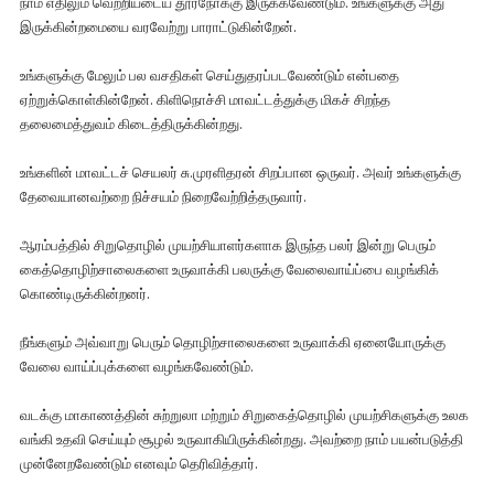
நாம் எதிலும் வெற்றியடைய தூரநோக்கு இருக்கவேண்டும். உங்களுக்கு அது
இருக்கின்றமையை வரவேற்று பாராட்டுகின்றேன்.
உங்களுக்கு மேலும் பல வசதிகள் செய்துதரப்படவேண்டும் என்பதை
ஏற்றுக்கொள்கின்றேன். கிளிநொச்சி மாவட்டத்துக்கு மிகச் சிறந்த
தலைமைத்துவம் கிடைத்திருக்கின்றது.
உங்களின் மாவட்டச் செயலர் சு.முரளிதரன் சிறப்பான ஒருவர். அவர் உங்களுக்கு
தேவையானவற்றை நிச்சயம் நிறைவேற்றித்தருவார்.
ஆரம்பத்தில் சிறுதொழில் முயற்சியாளர்களாக இருந்த பலர் இன்று பெரும்
கைத்தொழிற்சாலைகளை உருவாக்கி பலருக்கு வேலைவாய்ப்பை வழங்கிக்
கொண்டிருக்கின்றனர்.
நீங்களும் அவ்வாறு பெரும் தொழிற்சாலைகளை உருவாக்கி ஏனையோருக்கு
வேலை வாய்ப்புக்களை வழங்கவேண்டும்.
வடக்கு மாகாணத்தின் சுற்றுலா மற்றும் சிறுகைத்தொழில் முயற்சிகளுக்கு உலக
வங்கி உதவி செய்யும் சூழல் உருவாகியிருக்கின்றது. அவற்றை நாம் பயன்படுத்தி
முன்னேறவேண்டும் எனவும் தெரிவித்தார்.