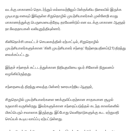
வடக்கு மாகாணம் தொடர்ந்தும் எல்லாவற்றிலும் பின்தங்கிய நிலையில் இருக்க
முடியாது எனவும் இங்குள்ள சிறுதொழில் முயற்சியாளர்கள் முன்னேறி எமது
மாகாணத்துக்கு பெருமையைத்தேடி தரவேண்டும் என வடக்கு மாகாண ஆளுநர்
நா.வேதநாயகன் வலியுறுத்தியுள்ளார்.
கிளிநொச்சி மாவட்டச் செயலகத்தின் ஏற்பாட்டில், சிறுதொழில்
முயற்சியாளர்களுக்கான 'கிளி முயற்சியாளர் சந்தை' நேற்றையதினம்(21) திறந்து
வைக்கப்பட்டது.
இந்தச் சந்தைக் கட்டடத்துக்கான நிதியுதவியை ஒபர் சிலோன் நிறுவனம்
வழங்கியிருந்தது.
சந்தையைத் திறந்து வைத்த பின்னர் உரையாற்றிய ஆளுநர்,
சிறுதொழில் முயற்சியாளர்களை ஊக்குவிப்பதற்கான சாதகமான சூழல்
உருவாகி வருகின்றது. இவர்களுக்கான சந்தைப்படுத்தல் கடந்த காலங்களில்
மிகப்பெரும் சவாலாக இருந்தது. இப்போது வெளிநாடுகளுக்கு கூட ஏற்றுமதி
செய்யக் கூடிய வாய்ப்பு ஏற்பட்டுள்ளது.