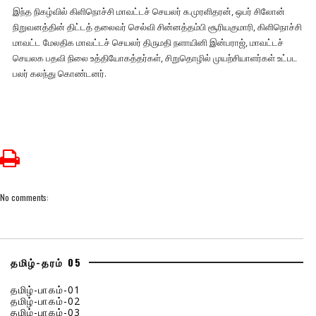
இந்த நிகழ்வில் கிளிநொச்சி மாவட்டச் செயலர் சு.முரளிதரன், ஒபர் சிலோன்
நிறுவனத்தின் திட்டத் தலைவர் செல்வி சின்னத்தம்பி சூரியகுமாரி, கிளிநொச்சி
மாவட்ட மேலதிக மாவட்டச் செயலர் திருமதி நளாயினி இன்பராஜ், மாவட்டச்
செயலக பதவி நிலை உத்தியோகத்தர்கள், சிறுதொழில் முயற்சியாளர்கள் உட்பட
பலர் கலந்து கொண்டனர்.
No comments:
தமிழ்-தரம் 05
தமிழ்-பாகம்-01
தமிழ்-பாகம்-02
தமிழ்-பாகம்-03