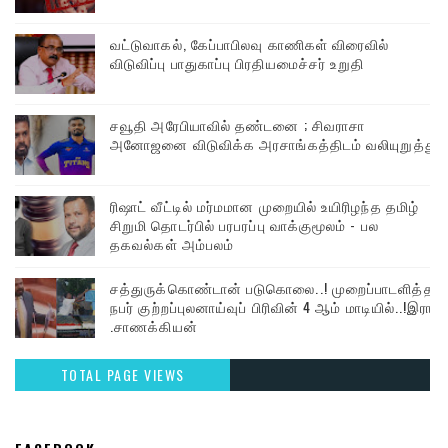
வட்டுவாகல், கேப்பாபிலவு காணிகள் விரைவில்
விடுவிப்பு பாதுகாப்பு பிரதியமைச்சர் உறுதி
சவூதி அரேபியாவில் தண்டனை ; சிவராசா
அனோஜனை விடுவிக்க அரசாங்கத்திடம் வலியுறுத்து
ரிஷாட் வீட்டில் மர்மமான முறையில் உயிரிழந்த தமிழ்
சிறுமி தொடர்பில் பரபரப்பு வாக்குமூலம் - பல
தகவல்கள் அம்பலம்
சத்துருக்கொண்டான் படுகொலை..! முறைப்பாடளித்த
நபர் குற்றப்புலனாய்வுப் பிரிவின் 4 ஆம் மாடியில்..!இரா
.சாணக்கியன்
TOTAL PAGE VIEWS