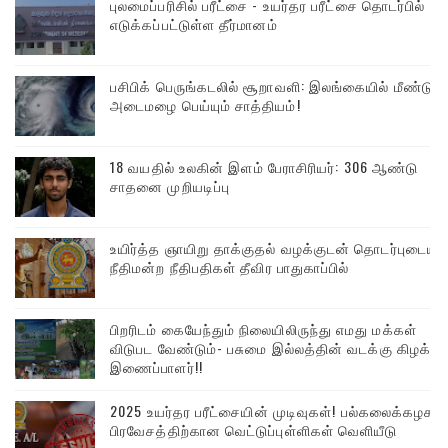
புலமைப்பரிசில் பரீட்சை - உயர்தர பரீட்சை தொடர்பில்
எடுக்கப்பட்டுள்ள தீர்மானம்
பசிபிக் பெருங்கடலில் சூறாவளி: இலங்கையில் மீண்டும்
அடைமழை பெய்யும் சாத்தியம்!
18 வயதில் உலகின் இளம் பேராசிரியர்: 306 ஆண்டு
சாதனை முறியடிப்பு
உயிர்த்த ஞாயிறு தாக்குதல் வழக்குடன் தொடர்புடைய
நீதிமன்ற நீதிபதிகள் தீவிர பாதுகாப்பில்
பிறரிடம் கையேந்தும் நிலையிலிருந்து எமது மக்கள்
விடுபட வேண்டும்- பசுமை இல்லத்தின் வடக்கு கிழக்கு
இணைப்பாளர்!!
2025 உயர்தர பரீட்சையின் முடிவுகள்! பல்கலைக்கழக
பிரவேசத்திற்கான வெட்டுப்புள்ளிகள் வெளியீடு