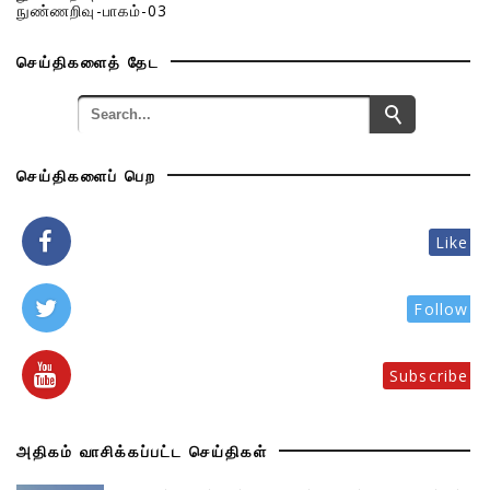
நுண்ணறிவு-பாகம்-03
செய்திகளைத் தேட
செய்திகளைப் பெற
Like
Follow
Subscribe
அதிகம் வாசிக்கப்பட்ட செய்திகள்