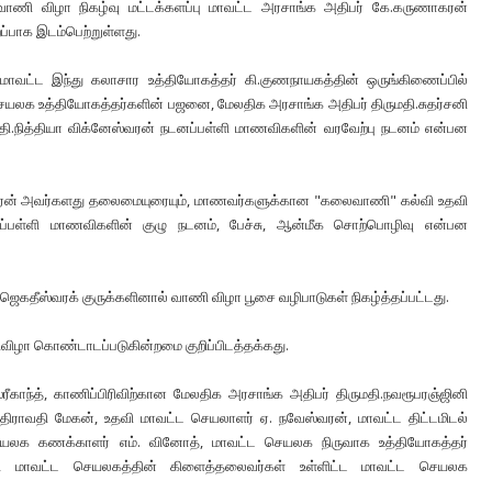
் வாணி விழா நிகழ்வு மட்டக்களப்பு மாவட்ட அரசாங்க அதிபர் கே.கருணாகரன்
ப்பாக இடம்பெற்றுள்ளது.
மாவட்ட இந்து கலாசார உத்தியோகத்தர் கி.குணநாயகத்தின் ஒருங்கிணைப்பில்
 செயலக உத்தியோகத்தர்களின் பஜனை, மேலதிக அரசாங்க அதிபர் திருமதி.சுதர்சனி
ுமதி.நித்தியா விக்னேஸ்வரன் நடனப்பள்ளி மாணவிகளின் வரவேற்பு நடனம் என்பன
ரன் அவர்களது தலைமையுரையும், மாணவர்களுக்கான "கலைவாணி" கல்வி உதவி
 நடனப்பள்ளி மாணவிகளின் குழு நடனம், பேச்சு, ஆன்மீக சொற்பொழிவு என்பன
 ஜெகதீஸ்வரக் குருக்களினால் வாணி விழா பூசை வழிபாடுகள் நிகழ்த்தப்பட்டது.
விழா கொண்டாடப்படுகின்றமை குறிப்பிடத்தக்கது.
்ரீகாந்த், காணிப்பிரிவிற்கான மேலதிக அரசாங்க அதிபர் திருமதி.நவரூபரஞ்ஜினி
திராவதி மேகன், உதவி மாவட்ட செயலாளர் ஏ. நவேஸ்வரன், மாவட்ட திட்டமிடல்
ட செயலக கணக்காளர் எம். வினோத், மாவட்ட செயலக நிருவாக உத்தியோகத்தர்
், மாவட்ட செயலகத்தின் கிளைத்தலைவர்கள் உள்ளிட்ட மாவட்ட செயலக