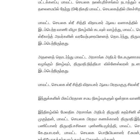
மட்டக்களப்பு மாவட்ட செயலக நலன்புரிச்சங்கம் நடாத்தும
தலைமையில் நேற்று (04) திகதி மாவட்ட செயலகத்தில் மிகச்சிற
மாவட்ட செயலக ஸ்ரீ சித்தி விநாயகர் ஆலய வளாகத்தில் 
இடம்பெற்ற வாணி விழா நிகழ்வில் கடவுள் வாழ்த்து, மாவட்ட
ஸ்ரீகாந்த் அவர்களின் வரவேற்புரையினைத் தொடர்ந்து, திர
இடம்பெற்றிருந்தது.
அதனைத் தொடர்ந்து மாவட்ட அரசாங்க அதிபர் கே.கருணாக
வழங்கும் நிகழ்வும், திருமதி.நித்தியா விக்னேஸ்வரன்
இடம்பெற்றிருந்தது.
மாவட்ட செயலக ஸ்ரீ சித்தி விநாயகர் ஆலய பிரதமகுரு சிவஸ்ரீ
இந்துக்களின் மிகப்பிரதான சமய நிகழ்வுகளுள் ஒன்றாக வாணி
இந்நிகழ்வில் மேலதிக அரசாங்க அதிபர் திருமதி சுதர்சினி ஸ
முகுந்தன், மாவட்ட செயலக பிரதம கணக்காளர் திருமதி.இந்
பணிப்பாளர் திருமதி.சசிகலா புண்ணியமூர்த்தி, மாவட்
கே.தயாபரன், மாவட்ட செயலக பொறியியலாளர் ரீ.சுமன
உத்தியோகத்தர்களும் கலந்து கொண்டிருந்தனர்.