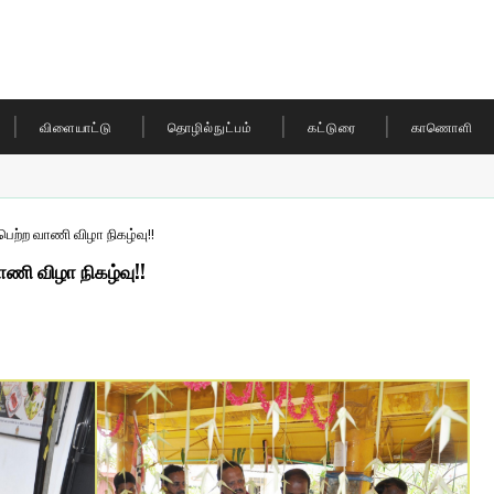
விளையாட்டு
தொழில்நுட்பம்
கட்டுரை
காணொளி
ெற்ற வாணி விழா நிகழ்வு!!
ாணி விழா நிகழ்வு!!