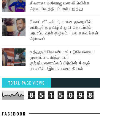
சிவராசா அனோஜனை விடுவிக்க
அரசாங்கத்திடம் வலியுறுத்து
ரிஷாட் வீட்டில் மர்மமான முறையில்
உயிரிழந்த தமிழ் சிறுமி தொடர்பில்
பரபரப்பு வாக்குமூலம் - பல தகவல்கள்
அம்பலம்
சத்துருக்கொண்டான் படுகொலை..!
முறைப்பாடளித்த நபர்
குற்றப்புலனாய்வுப் பிரிவின் 4 ஆம்
மாடியில்..!இரா .சாணக்கியன்
TOTAL PAGE VIEWS
8
5
1
5
0
9
8
FACEBOOK