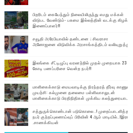
பிறரிடம் கையேந்தும் நிலையிலிருந்து எமது மக்கள்
விடுபட வேண்டும்- பசுமை இல்லத்தின் வடக்கு கிழக்கு
இணைப்பாளர்!!
சவூதி அரேபியாவில் தண்டனை ; சிவராசா
அனோஜனை விடுவிக்க அரசாங்கத்திடம் வலியுறுத்து
இலங்கை சீட்டிழுப்பு வரலாற்றில் முதல் முறையாக 23
கோடி பணப்பரிசை வென்ற நபர்!!
மாளிகைக்காடு மையவாடிக்கு நிரந்தரத் தீர்வு காணும்
முயற்சி: கல்முனை தலைமை பள்ளிவாசலுடன்
மாளிகைக்காடு பிரதிநிதிகள் முக்கிய கலந்துரையாடல்
சத்துருக்கொண்டான் படுகொலை..! முறைப்பாடளித்த
நபர் குற்றப்புலனாய்வுப் பிரிவின் 4 ஆம் மாடியில்..!இரா
.சாணக்கியன்