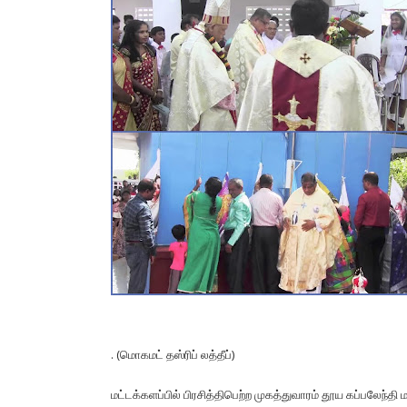
. (மொகமட் தஸ்ரிப் லத்தீப்)
மட்டக்களப்பில் பிரசித்திபெற்ற முகத்துவாரம் தூய கப்பலேந