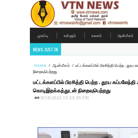
முகப்பு
உள்ளூர்
உலகம்
ஆன்மீகம்
NEWS JUST IN
Home
/
ஆன்மீகம்
/
மட்டக்களப்பில் பிரசித்தி பெற்ற . த
நிறைவுபெற்றது
மட்டக்களப்பில் பிரசித்தி பெற்ற . தூய கப்பலே
கொடிஇறக்கத்துடன் நிறைவுபெற்றது
on
9/18/2022 10:24:00 PM