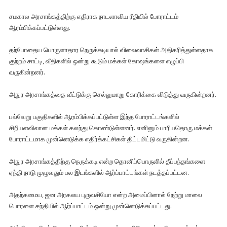
சமகால அரசாங்கத்திற்கு எதிராக நாடளாவிய ரீதியில் போராட்டம்
ஆரம்பிக்கப்பட்டுள்ளது.
தற்போதைய பொருளாதார நெருக்கடியால் விலைவாசிகள் அதிகரித்துள்ளதாக
குற்றம் சாட்டி, வீதிகளில் ஒன்று கூடும் மக்கள் கோஷங்களை எழுப்பி
வருகின்றனர்.
அநுர அரசாங்கத்தை வீட்டுக்கு செல்லுமாறு கோரிக்கை விடுத்து வருகின்றனர்.
பல்வேறு பகுதிகளில் ஆரம்பிக்கப்பட்டுள்ள இந்த போராட்டங்களில்
சிறியளவிலான மக்கள் கலந்து கொண்டுள்ளனர். எனினும் பாரியதொரு மக்கள்
போராட்டமாக முன்னெடுக்க எதிர்க்கட்சிகள் திட்டமிட்டு வருகின்றன.
அநுர அரசாங்கத்திற்கு நெருக்கடி என்ற தொனிப்பொருளில் தீப்பந்தங்களை
ஏந்தி நாடு முழுவதும் பல இடங்களில் ஆர்ப்பாட்டங்கள் நடத்தப்பட்டன.
அதற்கமைய, ஜன அரகலய புருவசியோ என்ற அமைப்பினால் நேற்று மாலை
பொரளை சந்தியில் ஆர்ப்பாட்டம் ஒன்று முன்னெடுக்கப்பட்டது.