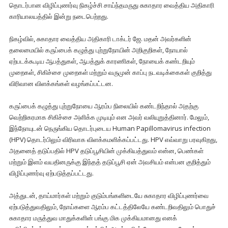
தொடர்பான விழிப்புணர்வு நிகழ்ச்சி சாய்ந்தமருது சுகாதார வைத்திய அதிகாரி
காரியாலயத்தில் இன்று நடைபெற்றது.
நிகழ்வில், சுகாதார வைத்திய அதிகாரி டாக்டர் ஜே. மதன் அவர்களின்
தலைமையில் கருப்பைக் கழுத்து புற்றுநோயின் அறிகுறிகள், நோயால்
ஏற்படக்கூடிய ஆபத்துகள், ஆபத்துக் காரணிகள், நோயைக் கண்டறியும்
முறைகள், சிகிச்சை முறைகள் மற்றும் வருமுன் காப்பு நடவடிக்கைகள் குறித்து
விரிவான விளக்கங்கள் வழங்கப்பட்டன.
கருப்பைக் கழுத்து புற்றுநோயை ஆரம்ப நிலையில் கண்டறிந்தால் அதற்கு
வெற்றிகரமாக சிகிச்சை அளிக்க முடியும் என அவர் வலியுறுத்தினார். மேலும்,
இந்நோயுடன் நெருங்கிய தொடர்புடைய Human Papillomavirus infection
(HPV) தொடர்பிலும் விரிவாக விளக்கமளிக்கப்பட்டது. HPV எவ்வாறு பரவுகிறது,
அதனைத் தடுப்பதில் HPV தடுப்பூசியின் முக்கியத்துவம் என்ன, பெண்கள்
மற்றும் இளம் வயதினருக்கு இந்தத் தடுப்பூசி ஏன் அவசியம் என்பன குறித்தும்
விழிப்புணர்வு ஏற்படுத்தப்பட்டது.
அத்துடன், தாய்மார்கள் மற்றும் குடும்பங்களிடையே சுகாதார விழிப்புணர்வை
ஏற்படுத்துவதிலும், நோய்களை ஆரம்ப கட்டத்திலேயே கண்டறிவதிலும் பொதுச்
சுகாதார மருத்துவ மாதுக்களின் பங்கு மிக முக்கியமானது எனக்