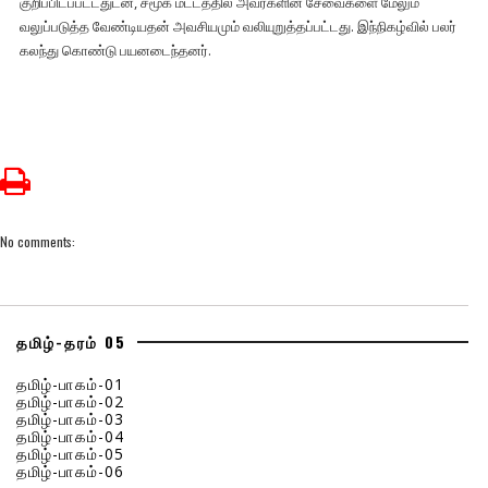
குறிப்பிடப்பட்டதுடன், சமூக மட்டத்தில் அவர்களின் சேவைகளை மேலும்
வலுப்படுத்த வேண்டியதன் அவசியமும் வலியுறுத்தப்பட்டது. இந்நிகழ்வில் பலர்
கலந்து கொண்டு பயனடைந்தனர்.
No comments:
தமிழ்-தரம் 05
தமிழ்-பாகம்-01
தமிழ்-பாகம்-02
தமிழ்-பாகம்-03
தமிழ்-பாகம்-04
தமிழ்-பாகம்-05
தமிழ்-பாகம்-06