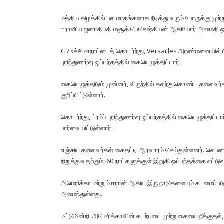
மத்திய கிழக்கில் பல மாதங்களாக நீடித்து வரும் போருக்கு முற்
ஈரானிய ஜனாதிபதி மசூத் பெசெஷ்கியன் ஆகியோர் அமைதி ஒப்ப
G7 உச்சிமாநாட்டைத் தொடர்ந்து, Versailles அரண்மனையில் பி
புரிந்துணர்வு ஒப்பந்தத்தில் கையெழுத்திட்டார்.
கையெழுத்திடும் முன்னர், விருந்தில் கலந்துகொண்ட தலைவர
குறிப்பிட்டுள்ளார்.
தொடர்ந்து, ட்ரம்ப் புரிந்துணர்வு ஒப்பந்தத்தில் கையெழுத்திட
பார்வையிட்டுள்ளார்.
எஞ்சிய தலைவர்கள் கைதட்டி ஆரவாரம் செய்துள்ளனர். லெபன
நிறுத்துவதற்கும், 60 நாட்களுக்குள் இறுதி ஒப்பந்தத்தை எட்டுவத
அமெரிக்கா மற்றும் ஈரான் ஆகிய இரு நாடுகளையும் கடமைப்பட
அமைந்துள்ளது.
மட்டுமின்றி, அமெரிக்காவின் கடற்படை முற்றுகையை நீக்குத