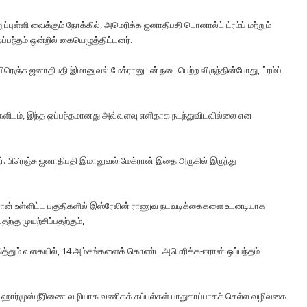
றுப்புள்ளி வைக்கும் நோக்கில், அமெரிக்க ஜனாதிபதி டொனால்ட் ட்ரம்ப் மற்றும்
ந்தம் ஒன்றில் கையெழுத்திட்டனர்.
ரெஞ்சு ஜனாதிபதி இமானுவல் மேக்ரானுடன் நடைபெற்ற விருந்தின்போது, ​​ட்ரம்ப்
்களிடம், இந்த ஒப்பந்தமானது அவ்வளவு எளிதாக நடந்துவிடவில்லை என
்டார். பிரெஞ்சு ஜனாதிபதி இமானுவல் மேக்ரான் இதை அருகில் இருந்து
ான் உள்ளிட்ட பகுதிகளில் இஸ்ரேலின் ராணுவ நடவடிக்கைகளை உடனடியாக
ற்கு முயற்சிப்பதற்கும்,
ுத்தும் வகையில், 14 அம்சங்களைக் கொண்ட அமெரிக்க-ஈரான் ஒப்பந்தம்
ல், ஹார்முஸ் நீரிணை வழியாக வணிகக் கப்பல்கள் பாதுகாப்பாகச் செல்ல வழிவகை