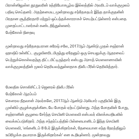
பிரான்ஸிலுள்ள தூதுவரின் உத்தியோகபூர்வ இல்லத்தில் அவரிடம் வாக்குமூலம்
பதிவு செய்தனர். அதற்கமைய, மூன்றாவது சந்தேகநபர் இந்த தாக்குதலின்
பிரதான சூத்திரதாரி மற்றும் ஒப்பந்தக்காரராகச் செயற்பட்டுள்ளார் என்பதை
முறைப்பாட்டாளர்கள் கண்டறிந்துள்ளனர்.
மேற்கோள் நிறைவு
மூன்றாவது சந்தேகநபரான சுரேஷ் சலே, 2017ஆம் ஆண்டு முதல் சஹ்ரான்
ஹாஷிம் உள்ளிட்ட குழுவினரிடமிருந்து ஏதேனும் ஒரு செயலுக்கு ஆதரவைப்
பெற்றுக்கொள்வதற்கு திட்டமிட்டிருந்தார் என்பது அசாத் மௌலானாவின்
வாக்குமூலத்தின் மூலம் தெரியவந்துள்ளதாக திலீப பீரிஸ் தெரிவித்தார்.
மேலதிக சொலிசிட்டர் ஜெனரல் திலீப பீரிஸ்
மேற்கோள் ஆரம்பம்
கௌரவ நீதவான் அவர்களே, 2017ஆம் ஆண்டு அலியார் பகுதியில் இரு
முஸ்லிம் குழுக்களுக்கிடையே மோதல் ஏற்பட்டுள்ளது. அந்த மோதலின் போது,
சஹ்ரானின் குழுவை சேர்ந்த செயினி மௌலவி என்பவர் விளக்கமறியலில்
வைக்கப்படுகிறார். அந்த சந்தர்ப்பத்தில் பிள்ளையானிடம் இந்த செயினி
மௌலவி, 'எங்களிடம் 8 பேர் இருக்கிறார்கள், தேவையான எந்த நேரத்திலும்
உயிரிழக்க தயாராக இருக்கிறார்கள்' என கூறியுள்ளார். மூன்றாவது