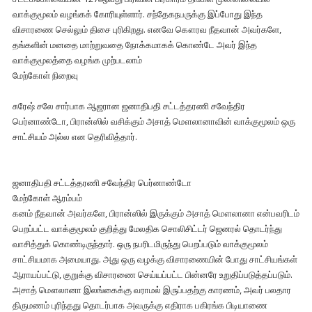
வாக்குமூலம் வழங்கக் கோரியுள்ளார். சந்தேகநபருக்கு இப்போது இந்த
விசாரணை செல்லும் திசை புரிகிறது. எனவே கௌரவ நீதவான் அவர்களே,
தங்களின் மனதை மாற்றுவதை நோக்கமாகக் கொண்டே அவர் இந்த
வாக்குமூலத்தை வழங்க முற்படலாம்
மேற்கோள் நிறைவு
சுரேஷ் சலே சார்பாக ஆஜரான ஜனாதிபதி சட்டத்தரணி சவேந்திர
பெர்னாண்டோ, பிரான்ஸில் வசிக்கும் அசாத் மௌலானாவின் வாக்குமூலம் ஒரு
சாட்சியம் அல்ல என தெரிவித்தார்.
ஜனாதிபதி சட்டத்தரணி சவேந்திர பெர்னாண்டோ
மேற்கோள் ஆரம்பம்
கனம் நீதவான் அவர்களே, பிரான்ஸில் இருக்கும் அசாத் மௌலானா என்பவரிடம்
பெறப்பட்ட வாக்குமூலம் குறித்து மேலதிக சொலிசிட்டர் ஜெனரல் தொடர்ந்து
வாசித்துக் கொண்டிருந்தார். ஒரு நபரிடமிருந்து பெறப்படும் வாக்குமூலம்
சாட்சியமாக அமையாது. அது ஒரு வழக்கு விசாரணையின் போது சாட்சியங்கள்
ஆராயப்பட்டு, குறுக்கு விசாரணை செய்யப்பட்ட பின்னரே உறுதிப்படுத்தப்படும்.
அசாத் மௌலானா இலங்கைக்கு வராமல் இருப்பதற்கு காரணம், அவர் பலதார
திருமணம் புரிந்தது தொடர்பாக அவருக்கு எதிராக பகிரங்க பிடியாணை