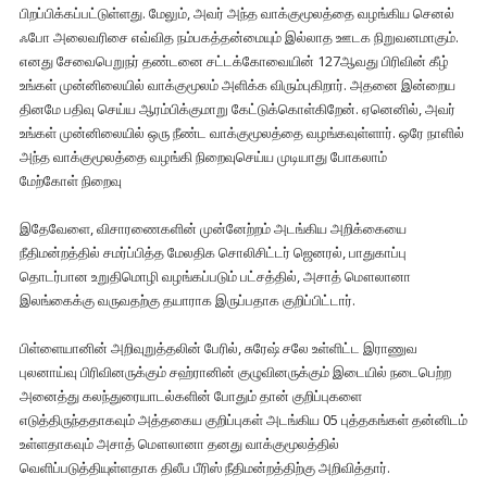
பிறப்பிக்கப்பட்டுள்ளது. மேலும், அவர் அந்த வாக்குமூலத்தை வழங்கிய செனல்
ஃபோ அலைவரிசை எவ்வித நம்பகத்தன்மையும் இல்லாத ஊடக நிறுவனமாகும்.
எனது சேவைபெறுநர் தண்டனை சட்டக்கோவையின் 127ஆவது பிரிவின் கீழ்
உங்கள் முன்னிலையில் வாக்குமூலம் அளிக்க விரும்புகிறார். அதனை இன்றைய
தினமே பதிவு செய்ய ஆரம்பிக்குமாறு கேட்டுக்கொள்கிறேன். ஏனெனில், அவர்
உங்கள் முன்னிலையில் ஒரு நீண்ட வாக்குமூலத்தை வழங்கவுள்ளார். ஒரே நாளில்
அந்த வாக்குமூலத்தை வழங்கி நிறைவுசெய்ய முடியாது போகலாம்
மேற்கோள் நிறைவு
இதேவேளை, விசாரணைகளின் முன்னேற்றம் அடங்கிய அறிக்கையை
நீதிமன்றத்தில் சமர்ப்பித்த மேலதிக சொலிசிட்டர் ஜெனரல், பாதுகாப்பு
தொடர்பான உறுதிமொழி வழங்கப்படும் பட்சத்தில், அசாத் மௌலானா
இலங்கைக்கு வருவதற்கு தயாராக இருப்பதாக குறிப்பிட்டார்.
பிள்ளையானின் அறிவுறுத்தலின் பேரில், சுரேஷ் சலே உள்ளிட்ட இராணுவ
புலனாய்வு பிரிவினருக்கும் சஹ்ரானின் குழுவினருக்கும் இடையில் நடைபெற்ற
அனைத்து கலந்துரையாடல்களின் போதும் தான் குறிப்புகளை
எடுத்திருந்ததாகவும் அத்தகைய குறிப்புகள் அடங்கிய 05 புத்தகங்கள் தன்னிடம்
உள்ளதாகவும் அசாத் மௌலானா தனது வாக்குமூலத்தில்
வெளிப்படுத்தியுள்ளதாக திலீப பீரிஸ் நீதிமன்றத்திற்கு அறிவித்தார்.