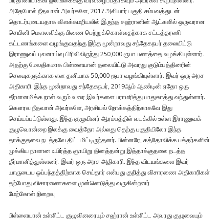
பிரதானியாக்கி இலங்கைக்கு வரவழைப்பதாகவும் அவர்கள் கூறியுள்ளனர்.
அதேபோல் நீதவான் அவர்களே, 2017 அலியார் பகுதி சம்பவத்துடன்
தொடர்புடையதாக விளக்கமறியலில் இருந்த சஹ்ரானின் ஆட்களில் ஒருவரான
செயினி மௌலவிக்கு பிணை பெற்றுக்கொள்வதற்காக சட்டத்தரணி
கட்டணங்களை வழங்குவதற்கு இந்த மூன்றாவது சந்தேகநபர் தலையிட்டு
இராணுவப் புலனாய்வு பிரிவிலிருந்து 250,000 ரூபா பணத்தை வழங்கியுள்ளார்.
அதற்கு மேலதிகமாக பிள்ளையான் தலையிட்டு அவரது குடும்பத்தினரின்
செலவுகளுக்காக என தனியாக 50,000 ரூபா வழங்கியுள்ளார். இவர் ஒரு அரச
அதிகாரி. இந்த மூன்றாவது சந்தேகநபர், 2019ஆம் ஆண்டின் ஏதோ ஒரு
தீர்மானமிக்க நாள் வரும் வரை இவர்களை பராமரித்து பாதுகாத்து வந்துள்ளார்.
கௌரவ நீதவான் அவர்களே, அரசியல் நோக்கத்திற்காகவே இது
செய்யப்பட்டுள்ளது. இந்த குழுவினர் ஆரம்பத்தில் வடக்கில் உள்ள இராணுவக்
குழுவொன்றை இலக்கு வைத்தோ அல்லது தெற்கு பகுதியிலோ இந்த
தாக்குதலை நடத்தவே திட்டமிட்டிருந்தனர். பின்னரே, கத்தோலிக்க பக்தர்களின்
முக்கிய நாளான உயிர்த்த ஞாயிறு தினத்தன்று இத்தாக்குதலை நடத்த
தீர்மானித்துள்ளனர். இவர் ஒரு அரச அதிகாரி. இந்த விடயங்களை இவர்
யாருடைய ஒப்பந்தத்திற்காக செய்தார் என்பது குறித்து விசாரணை அதிகாரிகள்
தற்போது விசாரணைகளை முன்னெடுத்து வருகின்றனர்
மேற்கோள் நிறைவு
பிள்ளையான் உள்ளிட்ட குழுவினரையும் சஹ்ரான் உள்ளிட்ட அவரது குழுவையும்