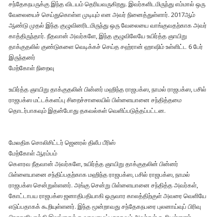
சந்தேகநபருக்கு இந்த விடயம் தெரியவருகிறது. இவர்களிடமிருந்து எம்மால் ஒரு
வேலையைச் செய்துகொள்ள முடியும் என அவர் நினைத்துள்ளார். 2017ஆம்
ஆண்டு முதல் இந்த குழுவினரிடமிருந்து ஒரு வேலையை வாங்குவதற்காக அவர்
காத்திருந்தார். நீதவான் அவர்களே, இந்த குழுவிலேயே உயிர்த்த ஞாயிறு
தாக்குதலில் குண்டுகளை வெடிக்கச் செய்த சஹ்ரான் ஹாஷிம் உள்ளிட்ட 6 பேர்
இருந்தனர்
மேற்கோள் நிறைவு
உயிர்த்த ஞாயிறு தாக்குதலின் பின்னர் மஹிந்த ராஜபக்ஸ, நாமல் ராஜபக்ஸ, பசில்
ராஜபக்ஸ மட்டக்களப்பு சிறைச்சாலையில் பிள்ளையானை சந்தித்தமை
தொடர்பாகவும் இதன்போது தகவல்கள் வெளிப்படுத்தப்பட்டன.
மேலதிக சொலிசிட்டர் ஜெனரல் திலீப பீரிஸ்
மேற்கோள் ஆரம்பம்
கௌரவ நீதவான் அவர்களே, உயிர்த்த ஞாயிறு தாக்குதலின் பின்னர்
பிள்ளையானை சந்திப்பதற்காக மஹிந்த ராஜபக்ஸ, பசில் ராஜபக்ஸ, நாமல்
ராஜபக்ஸ சென்றுள்ளனர். அங்கு சென்று பிள்ளையானை சந்தித்த அவர்கள்,
கோட்டாபய ராஜபக்ஸ ஜனாதிபதியாகி ஒருவார காலத்திற்குள் அவரை வெளியே
எடுப்பதாகக் கூறியுள்ளனர். இந்த மூன்றாவது சந்தேகநபரை புலனாய்வுப் பிரிவு