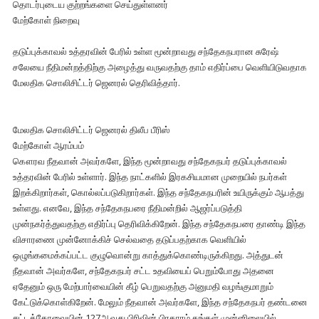
தொடர்புடைய குற்றங்களை செய்துள்ளனர்
மேற்கோள் நிறைவு
தடுப்புக்காவல் உத்தரவின் பேரில் உள்ள மூன்றாவது சந்தேகநபரான சுரேஷ்
சலேயை நீதிமன்றத்திற்கு அழைத்து வருவதற்கு தாம் எதிர்ப்பை வெளியிடுவதாக
மேலதிக சொலிசிட்டர் ஜெனரல் தெரிவித்தார்.
மேலதிக சொலிசிட்டர் ஜெனரல் திலீப பீரிஸ்
மேற்கோள் ஆரம்பம்
கௌரவ நீதவான் அவர்களே, இந்த மூன்றாவது சந்தேகநபர் தடுப்புக்காவல்
உத்தரவின் பேரில் உள்ளார். இந்த நாட்களில் இரகசியமான முறையில் நபர்கள்
இறக்கிறார்கள், கொல்லப்படுகிறார்கள். இந்த சந்தேகநபரின் உயிருக்கும் ஆபத்து
உள்ளது. எனவே, இந்த சந்தேகநபரை நீதிமன்றில் ஆஜர்ப்படுத்தி
முன்நகர்த்துவதற்கு எதிர்ப்பு தெரிவிக்கிறேன். இந்த சந்தேகநபரை தாண்டி இந்த
விசாரணை முன்னோக்கிச் செல்வதை தடுப்பதற்காக வெளியில்
ஒழுங்கமைக்கப்பட்ட குழுவொன்று காத்துக்கொண்டிருக்கிறது. அத்துடன்
நீதவான் அவர்களே, சந்தேகநபர் சட்ட உதவியைப் பெறும்போது அதனை
ஏதேனும் ஒரு மேற்பார்வையின் கீழ் பெறுவதற்கு அனுமதி வழங்குமாறும்
கேட்டுக்கொள்கிறேன். மேலும் நீதவான் அவர்களே, இந்த சந்தேகநபர் தண்டனை
சட்டக்கோவையின் 127ஆவது பிரிவின் பிரகாரம் தங்கள் முன்னிலையில்