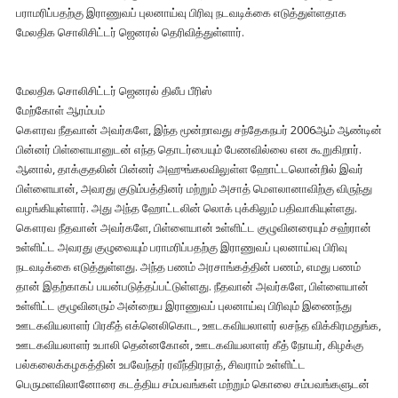
பராமரிப்பதற்கு இராணுவப் புலனாய்வு பிரிவு நடவடிக்கை எடுத்துள்ளதாக
மேலதிக சொலிசிட்டர் ஜெனரல் தெரிவித்துள்ளார்.
மேலதிக சொலிசிட்டர் ஜெனரல் திலீப பீரிஸ்
மேற்கோள் ஆரம்பம்
கௌரவ நீதவான் அவர்களே, இந்த மூன்றாவது சந்தேகநபர் 2006ஆம் ஆண்டின்
பின்னர் பிள்ளையானுடன் எந்த தொடர்பையும் பேணவில்லை என கூறுகிறார்.
ஆனால், தாக்குதலின் பின்னர் அஹுங்கலவிலுள்ள ஹோட்டலொன்றில் இவர்
பிள்ளையான், அவரது குடும்பத்தினர் மற்றும் அசாத் மௌலானாவிற்கு விருந்து
வழங்கியுள்ளார். அது அந்த ஹோட்டலின் லொக் புக்கிலும் பதிவாகியுள்ளது.
கௌரவ நீதவான் அவர்களே, பிள்ளையான் உள்ளிட்ட குழுவினரையும் சஹ்ரான்
உள்ளிட்ட அவரது குழுவையும் பராமரிப்பதற்கு இராணுவப் புலனாய்வு பிரிவு
நடவடிக்கை எடுத்துள்ளது. அந்த பணம் அரசாங்கத்தின் பணம், எமது பணம்
தான் இதற்காகப் பயன்படுத்தப்பட்டுள்ளது. நீதவான் அவர்களே, பிள்ளையான்
உள்ளிட்ட குழுவினரும் அன்றைய இராணுவப் புலனாய்வு பிரிவும் இணைந்து
ஊடகவியலாளர் பிரகீத் எக்னெலிகொட, ஊடகவியலாளர் லசந்த விக்கிரமதுங்க,
ஊடகவியலாளர் உபாலி தென்னகோன், ஊடகவியலாளர் கீத் நோயர், கிழக்கு
பல்கலைக்கழகத்தின் உபவேந்தர் ரவீந்திரநாத், சிவராம் உள்ளிட்ட
பெருமளவிலானோரை கடத்திய சம்பவங்கள் மற்றும் கொலை சம்பவங்களுடன்