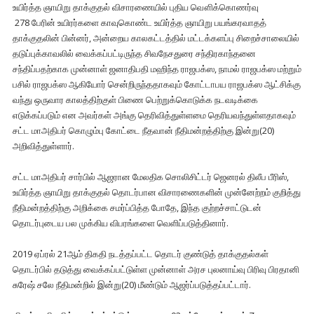
உயிர்த்த ஞாயிறு தாக்குதல் விசாரணையில் புதிய வௌிக்கொணர்வு
278 பேரின் உயிரர்களை காவுகொண்ட உயிர்த்த ஞாயிறு பயங்கரவாதத்
தாக்குதலின் பின்னர், அன்றைய காலகட்டத்தில் மட்டக்களப்பு சிறைச்சாலையில்
தடுப்புக்காவலில் வைக்கப்பட்டிருந்த சிவநேசதுரை சந்திரகாந்தனை
சந்திப்பதற்காக முன்னாள் ஜனாதிபதி மஹிந்த ராஜபக்ஸ, நாமல் ராஜபக்ஸ மற்றும்
பசில் ராஜபக்ஸ ஆகியோர் சென்றிருந்ததாகவும் கோட்டாபய ராஜபக்ஸ ஆட்சிக்கு
வந்து ஒருவார காலத்திற்குள் பிணை பெற்றுக்கொடுக்க நடவடிக்கை
எடுக்கப்படும் என அவர்கள் அங்கு தெரிவித்துள்ளமை தெரியவந்துள்ளதாகவும்
சட்ட மாஅதிபர் கொழும்பு கோட்டை நீதவான் நீதிமன்றத்திற்கு இன்று(20)
அறிவித்துள்ளார்.
சட்ட மாஅதிபர் சார்பில் ஆஜரான மேலதிக சொலிசிட்டர் ஜெனரல் திலீப பீரிஸ்,
உயிர்த்த ஞாயிறு தாக்குதல் தொடர்பான விசாரணைகளின் முன்னேற்றம் குறித்து
நீதிமன்றத்திற்கு அறிக்கை சமர்ப்பித்த போதே, இந்த குற்றச்சாட்டுடன்
தொடர்புடைய பல முக்கிய விபரங்களை வெளிப்படுத்தினார்.
2019 ஏப்ரல் 21ஆம் திகதி நடத்தப்பட்ட தொடர் குண்டுத் தாக்குதல்கள்
தொடர்பில் தடுத்து வைக்கப்பட்டுள்ள முன்னாள் அரச புலனாய்வு பிரிவு பிரதானி
சுரேஷ் சலே நீதிமன்றில் இன்று(20) மீண்டும் ஆஜர்ப்படுத்தப்பட்டார்.