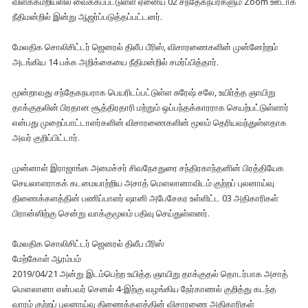
விளக்கமறியலில் வைக்கப்பட்டுள்ள ஏனைய 02 சந்தேகநபர்களும் Zoom ஊடாக
நீதிமன்றில் இன்று ஆஜர்ப்படுத்தப்பட்டனர்.
மேலதிக சொலிசிட்டர் ஜெனரல் திலீப பீரிஸ், விசாரணைகளின் முன்னேற்றம்
அடங்கிய 14 பக்க அறிக்கையை நீதிமன்றில் சமர்ப்பித்தார்.
மூன்றாவது சந்தேகநபராக பெயரிடப்பட்டுள்ள சுரேஷ் சலே, உயிர்த்த ஞாயிறு
தாக்குதலின் பிரதான சூத்திரதாரி மற்றும் ஒப்பந்தக்காரராக செயற்பட்டுள்ளார்
என்பது முறைப்பாட்டாளர்களின் விசாரணைகளின் மூலம் தெரியவந்துள்ளதாக
அவர் குறிப்பிட்டார்.
முன்னாள் இராஜாங்க அமைச்சர் சிவநேசதுரை சந்திரகாந்தனின் பிரத்தியேக
செயலாளராகக் கடமையாற்றிய அசாத் மௌலானாவிடம் குற்றப் புலனாய்வு
திணைக்களத்தின் பணிப்பாளர் ஷானி அபேசேகர உள்ளிட்ட 03 அதிகாரிகள்
பிரான்ஸிற்கு சென்று வாக்குமூலம் பதிவு செய்துள்ளனர்.
மேலதிக சொலிசிட்டர் ஜெனரல் திலீப பீரிஸ்
மேற்கோள் ஆரம்பம்
2019/04/21 அன்று இடம்பெற்ற உயித்த ஞாயிறு தாக்குதல் தொடர்பாக அசாத்
மௌலானா என்பவர் செனல் 4-இற்கு வழங்கிய நேர்காணல் குறித்து கடந்த
வாரம் குற்றப் புலனாய்வு திணைக்களத்தின் விசாரணை அதிகாரிகள்