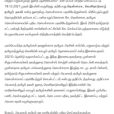
மற்றும் மறுவாழ்வுத் துறை ஆணையரகம்" என பெயர் மாற்றம் செய்யப்பட்டு
18.12.2021 முதல் இயங்கி வருகிறது. தற்போது
தென்னரசு, வெளிநாடுவாழ்
தமிழர் நலன்
என்ற துறைக்கு அமைச்சராக பதவியேற்றுள்ளார். ஸ்ரீபெரும்புதூர்
தொகுதியின் தவெக சட்டமன்ற உறுப்பினரான கே. தென்னரசு, தமிழக
அமைச்சரவையில் புதிய அமைச்சராக பதவியேற்றுள்ளார். இவர் 2026 தமிழ்நாடு
சட்டமன்றத் தேர்தலில் காங்கிரஸ் கட்சியின் கே. செல்வப்பெருந்தகையை வீழ்த்தி
பெருவாரியான வாக்குகள் வித்தியாசத்தில் வெற்றி பெற்றார்.
புலம்பெயர்ந்த தமிழர்கள் நலனுக்காக தமிழக அரசின் சார்பில், மறுவாழ்வு மற்றும்
தமிழகத்துக்கு வெளியில் வாழும் தமிழர் ஆணையரகம்’ என்ற இணையதளம்
2021ம் ஆண்டு உருவாக்கப்பட்டது. இந்த இணையதளத்தை முன்னாள்
சிறுபான்மையினர் நலத்துறை அமைச்சர் செஞ்சி மஸ்தான் தொடங்கி வைத்தார்.
முன்னதாக தமிழக பால்வளத்துறை அமைச்சராக இருந்த சா. மு. நாசர் பின்னர்,
தமிழ்நாடு சிறுபான்மையினர் நலன் மற்றும் அயலகத் தமிழர் நலத்துறை
அமைச்சராகப் பதவியேற்றுச் செயல்பட்டார் என்பது குறிப்பிடத்தக்கது. குறிப்பாக
அயலகத் தமிழர் நலன் துறை, வெளிநாடுகளிலும் இந்தியாவின் பிற
மாநிலங்களிலும் வாழும் தமிழர்களின் நலனைப் பாதுகாக்கிறது. இதன் முக்கிய
பணி, அவர்களுக்கு சட்ட உதவி, அடையாள பதிவு, நலத்திட்ட இணைப்பு, மற்றும்
அவசர உதவி வழங்குவதாகும்.
மேலும், அயலகத் தமிழர் நல வாரியத்தில் பதிவு செய்தவர்களுக்கு