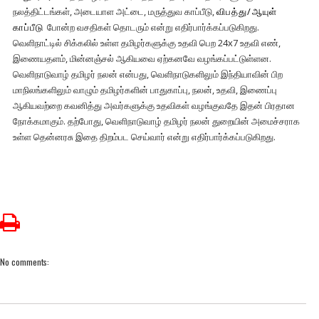
நலத்திட்டங்கள், அடையாள அட்டை, மருத்துவ காப்பீடு,
விபத்து/ஆயுள்
காப்பீடு
போன்ற வசதிகள் தொடரும் என்று எதிர்பார்க்கப்படுகிறது.
வெளிநாட்டில் சிக்கலில் உள்ள தமிழர்களுக்கு உதவி பெற 24x7 உதவி எண்,
இணையதளம், மின்னஞ்சல் ஆகியவை ஏற்கனவே வழங்கப்பட்டுள்ளன.
வெளிநாடுவாழ் தமிழர் நலன் என்பது, வெளிநாடுகளிலும் இந்தியாவின் பிற
மாநிலங்களிலும் வாழும் தமிழர்களின் பாதுகாப்பு, நலன், உதவி, இணைப்பு
ஆகியவற்றை கவனித்து அவர்களுக்கு உதவிகள் வழங்குவதே இதன் பிரதான
நோக்கமாகும். தற்போது, வெளிநாடுவாழ் தமிழர் நலன் துறையின் அமைச்சராக
உள்ள தென்னரசு இதை திறம்பட செய்வார் என்று எதிர்பார்க்கப்படுகிறது.
No comments: