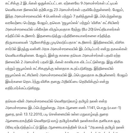
கட்சிக்கு 2 இடங்கள் ஒதுக்கப்பட்டன. ஏற்கனவே 9 அமைச்சர்கள் பட்டியல்
வெளியான நிலையில் தற்போது 23 அமைச்சர்கள் பதவியேற்றுள்ளனர். மேலும்,
இந்த அமைச்சரவையில் 4 பெண்கள் மற்றும் 7 தலித்துகள் இடம்பெற்றுள்ளது
வரவேற்பை பெற்றது. மேலும், தவெக 'ஐயூஎம்எல்' மற்றும் 'விசிக' கட்சியினர்
அமைச்சரவையில் பங்கேற்க விரும்புவதாக நேற்று (மே 20) செய்தியாளர்கள்
சந்திப்பில் கூறினார். இதனையடுத்து பத்திரிகையாளர்களை சந்தித்த
திருமாவளவன் 'ஆலோசித்து முடிவெடுப்பதாக' கூறினார். இந்நிலையில், விசிக
சார்பில் இருந்து வன்னி அரசு அமைச்சரவையில் இடம்பிடிப்பார் என்று தகவல்கள்
வெளியாகியுள்ளன. மேலும், இன்று காலை தவெக அமைச்சர்கள் பதவி ஏற்ற
நிலையில் 2 அமைச்சர் பதவி இடங்கள் காலியாக விடப்பட்டுள்ளது. இது விசிக
மற்றும் ஐயூஎம்எல் கட்சிகளுக்கு உள்ளதாக கூறப்படுகிறது. இந்நிலையில்
ஐயூஎம்எல் கட்சியினர் அமைச்சரவையில் இடம்பெறுவதாக கூறியுள்ளனர். மேலும்
இவர்களை தொடர்ந்து விசிக தனது அறிவிப்பை தெரிவிக்கும் என்று
எதிர்பார்க்கப்படுகிறது.
தவெக-வின் அமைச்சரவையில் வெளிநாடுவாழ் தமிழர் நலன் என்ற
அமைச்சரவை இடப்பெற்றுள்ளது. அரசு ஆணை எண்.1141, பொது (ம.வா-1)
துறை, நாள் 13.12.2010, படி சென்னையில் உள்ள மறுவாழ்வுத் துறை
ஆணையரகத்தில் வெளிநாடு வாழ் தமிழர்களின் நலன்காக்க தனியாக ஒரு
பிரிவு ஏற்படுத்தப்பட்டு இந்த ஆணையரகத்தின் பெயர் "அயலகத் தமிழர் நலன்