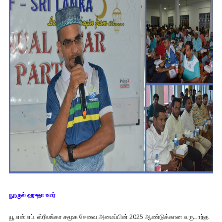
நூருல் ஹுதா உமர்
யூ.எஸ்.எப். ஸ்ரீலங்கா சமூக சேவை அமைப்பின் 2025 ஆண்டுக்கான வருடாந்த