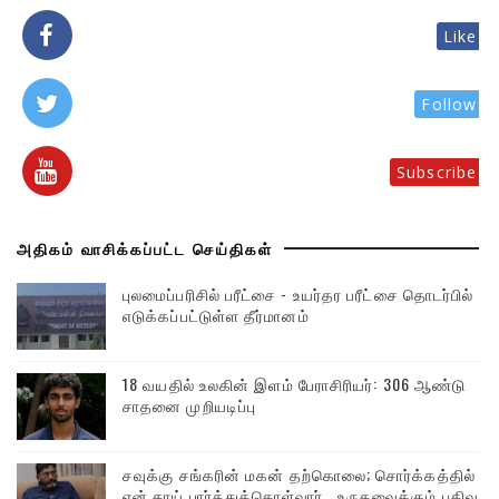
Like
Follow
Subscribe
அதிகம் வாசிக்கப்பட்ட செய்திகள்
புலமைப்பரிசில் பரீட்சை - உயர்தர பரீட்சை தொடர்பில்
எடுக்கப்பட்டுள்ள தீர்மானம்
18 வயதில் உலகின் இளம் பேராசிரியர்: 306 ஆண்டு
சாதனை முறியடிப்பு
சவுக்கு சங்கரின் மகன் தற்கொலை; சொர்க்கத்தில்
என் தாய் பார்த்துக்கொள்வார்...உருகவைக்கும் பதிவு