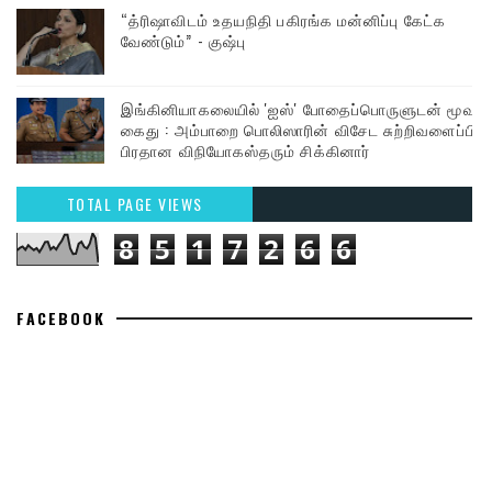
“த்ரிஷாவிடம் உதயநிதி பகிரங்க மன்னிப்பு கேட்க
வேண்டும்” - குஷ்பு
இங்கினியாகலையில் 'ஐஸ்' போதைப்பொருளுடன் மூவர்
கைது : அம்பாறை பொலிஸாரின் விசேட சுற்றிவளைப்பில்
பிரதான விநியோகஸ்தரும் சிக்கினார்
TOTAL PAGE VIEWS
8
5
1
7
2
6
6
FACEBOOK