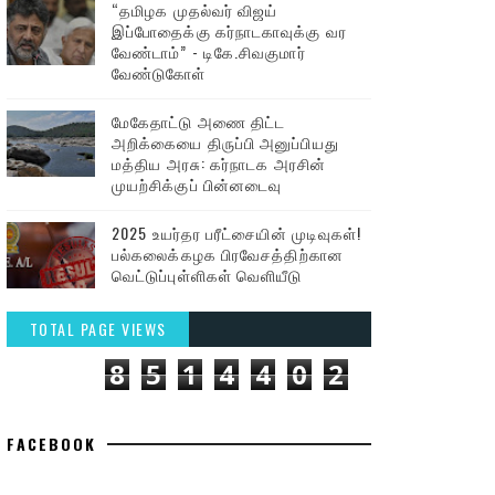
“தமிழக முதல்வர் விஜய்
இப்போதைக்கு கர்நாடகாவுக்கு வர
வேண்டாம்” - டிகே.சிவகுமார்
வேண்டுகோள்
மேகேதாட்டு அணை திட்ட
அறிக்கையை திருப்பி அனுப்பியது
மத்திய அரசு: கர்நாடக அரசின்
முயற்சிக்குப் பின்னடைவு
2025 உயர்தர பரீட்சையின் முடிவுகள்!
பல்கலைக்கழக பிரவேசத்திற்கான
வெட்டுப்புள்ளிகள் வெளியீடு
TOTAL PAGE VIEWS
8
5
1
4
4
0
2
FACEBOOK