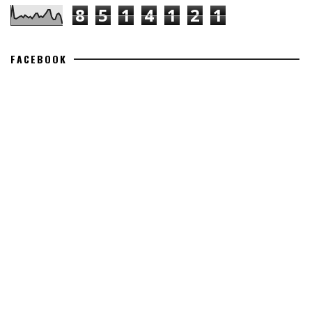
8
5
1
4
1
2
1
FACEBOOK