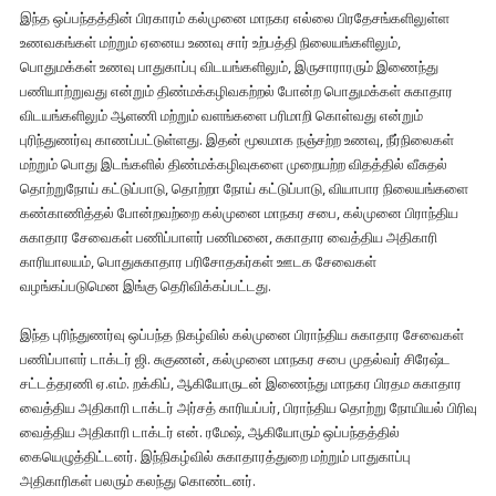
இந்த ஒப்பந்தத்தின் பிரகாரம் கல்முனை மாநகர எல்லை பிரதேசங்களிலுள்ள
உணவகங்கள் மற்றும் ஏனைய உணவு சார் உற்பத்தி நிலையங்களிலும்,
பொதுமக்கள் உணவு பாதுகாப்பு விடயங்களிலும், இருசாராரரும் இணைந்து
பணியாற்றுவது என்றும் திண்மக்கழிவகற்றல் போன்ற பொதுமக்கள் சுகாதார
விடயங்களிலும் ஆளணி மற்றும் வளங்களை பரிமாறி கொள்வது என்றும்
புரிந்துணர்வு காணப்பட்டுள்ளது. இதன் மூலமாக நஞ்சற்ற உணவு, நீர்நிலைகள்
மற்றும் பொது இடங்களில் திண்மக்கழிவுகளை முறையற்ற விதத்தில் வீசுதல்
தொற்றுநோய் கட்டுப்பாடு, தொற்றா நோய் கட்டுப்பாடு, வியாபார நிலையங்களை
கண்காணித்தல் போன்றவற்றை கல்முனை மாநகர சபை, கல்முனை பிராந்திய
சுகாதார சேவைகள் பணிப்பாளர் பணிமனை, சுகாதார வைத்திய அதிகாரி
காரியாலயம், பொதுசுகாதார பரிசோதகர்கள் ஊடக சேவைகள்
வழங்கப்படுமென இங்கு தெரிவிக்கப்பட்டது.
இந்த புரிந்துணர்வு ஒப்பந்த நிகழ்வில் கல்முனை பிராந்திய சுகாதார சேவைகள்
பணிப்பாளர் டாக்டர் ஜி. சுகுணன், கல்முனை மாநகர சபை முதல்வர் சிரேஷ்ட
சட்டத்தரணி ஏ.எம். றக்கிப், ஆகியோருடன் இணைந்து மாநகர பிரதம சுகாதார
வைத்திய அதிகாரி டாக்டர் அர்சத் காரியப்பர், பிராந்திய தொற்று நோயியல் பிரிவு
வைத்திய அதிகாரி டாக்டர் என். ரமேஷ், ஆகியோரும் ஒப்பந்தத்தில்
கையெழுத்திட்டனர். இந்நிகழ்வில் சுகாதாரத்துறை மற்றும் பாதுகாப்பு
அதிகாரிகள் பலரும் கலந்து கொண்டனர்.