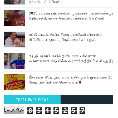
தகவல்கள் அம்பலம்
2025 உயர்தர பரீட்சையின் முடிவுகள்! பல்கலைக்கழக
பிரவேசத்திற்கான வெட்டுப்புள்ளிகள் வெளியீடு
வட்டுவாகல், கேப்பாபிலவு காணிகள் விரைவில்
விடுவிப்பு பாதுகாப்பு பிரதியமைச்சர் உறுதி
சவூதி அரேபியாவில் தண்டனை ; சிவராசா
அனோஜனை விடுவிக்க அரசாங்கத்திடம் வலியுறுத்து
இலங்கை சீட்டிழுப்பு வரலாற்றில் முதல் முறையாக 23
கோடி பணப்பரிசை வென்ற நபர்!!
TOTAL PAGE VIEWS
8
5
1
5
2
5
7