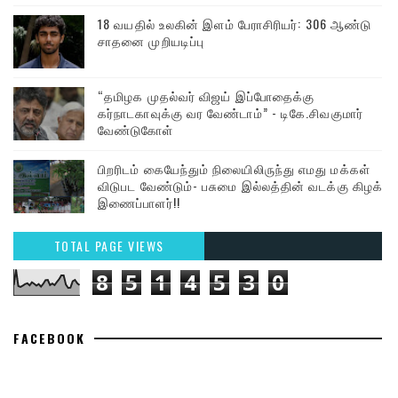
18 வயதில் உலகின் இளம் பேராசிரியர்: 306 ஆண்டு
சாதனை முறியடிப்பு
“தமிழக முதல்வர் விஜய் இப்போதைக்கு
கர்நாடகாவுக்கு வர வேண்டாம்” - டிகே.சிவகுமார்
வேண்டுகோள்
பிறரிடம் கையேந்தும் நிலையிலிருந்து எமது மக்கள்
விடுபட வேண்டும்- பசுமை இல்லத்தின் வடக்கு கிழக்கு
இணைப்பாளர்!!
TOTAL PAGE VIEWS
8
5
1
4
5
3
0
FACEBOOK