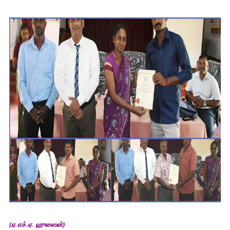
(ஏ.எச்.ஏ. ஹுஸைன்)