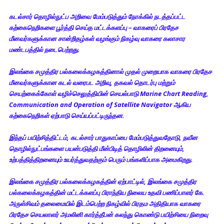
கடல்சார் தொழில்நுட்ப அறிவை மேம்படுத்தும் நோக்கில் நடத்தப்பட்ட
கற்கைநெறிகளை பூர்த்தி செய்த மட்டக்களப்பு – வாகரைப் பிரதேச
மீனவர்களுக்கான சான்றிதழ்கள் வழங்கும் நிகழ்வு வாகரை கலாசார
மண்டபத்தில் நடைபெற்றது.
இலங்கை சமுத்திர பல்கலைக்கழகத்தினால் முதல் முறையாக வாகரை பிரதேச
மீனவர்களுக்கான கடல் வரைபட அறிவு, தகவல் தொடர்பு மற்றும்
செயற்கைக்கோள் வழிச்செலுத்தியின் செயல்பாடு Marine Chart Reading,
Communication and Operation of Satellite Navigator ஆகிய
கற்கைநெறிகள் ஏற்பாடு செய்யப்பட்டிருந்தன.
இந்தப் பயிற்சித்திட்டம், கடல்சார் பாதுகாப்பை மேம்படுத்துவதோடு, நவீன
தொழில்நுட்பங்களை பயன்படுத்தி மீன்பிடித் தொழிலின் திறனையும்,
உற்பத்தித்திறனையும் உயர்த்துவதற்கும் பெரும் பங்களிப்பாக அமைகிறது.
இலங்கை சமுத்திர பல்கலைக்கழகத்தின் ஏற்பாட்டில், இலங்கை சமுத்திர
பல்கலைக்கழகத்தின் மட்டக்களப்பு பிராந்திய நிலைய உதவி பணிப்பாளர் கே.
அருள்சிவம் தலைமையில் இடம்பெற்ற நிகழ்வில் பிரதம அதிதியாக வாகரை
பிரதேச செயலாளர் அமலினி கார்த்தீபன் கலந்து கொண்டு பயிற்சியை நிறைவு