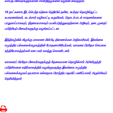
செய்த மீனவர்களுக்கான சான்றிதழ்களை வழங்கி வைத்தார்.
18 நாட்களாக இடம்பெற்ற கற்கை நெறியில் நவீன, உயர்தர தொழில்நுட்ப
உபகரணங்கள், கடல்சார் வழிகாட்டி கருவிகள், தொடர்பாடல் சாதனங்களை
பாதுகாப்பாகவும், திறமையாகவும் பயன்படுத்துவதற்கான அறிவும், நடைமுறைப்
பயிற்சியும் மீனவர்களுக்கு வழங்கப்பட்டன.
இந்நிகழ்வில் கிழக்கு மாகாண மீன்பிடி திணைக்கள அதிகாரிகள், இலங்கை
சமுத்திர பல்கலைக்கழகத்தின் போதனாசிரியர்கள், வாகரை பிரதேச செயலக
உத்தியோகத்தர்கள் என பலர் கலந்து கொண்டனர்.
வாகரைப் பிரதேச மீனவர்களுக்குத் தேவையான தொழில்சார் அபிவிருத்தி
பயிற்சிகளை எதிர்காலத்தில் வழங்குவதற்கு இலங்கை சமுத்திர
பல்கலைக்கழகம் தயாராக உள்ளதாக பிராந்திய உதவிப் பணிப்பாளர் அருள்சிவம்
தெரிவித்தார்