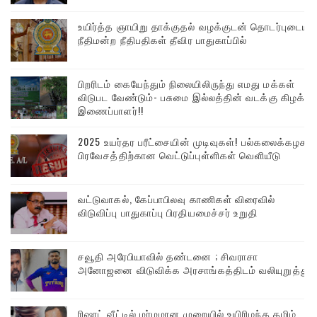
உயிர்த்த ஞாயிறு தாக்குதல் வழக்குடன் தொடர்புடைய
நீதிமன்ற நீதிபதிகள் தீவிர பாதுகாப்பில்
பிறரிடம் கையேந்தும் நிலையிலிருந்து எமது மக்கள்
விடுபட வேண்டும்- பசுமை இல்லத்தின் வடக்கு கிழக்கு
இணைப்பாளர்!!
2025 உயர்தர பரீட்சையின் முடிவுகள்! பல்கலைக்கழக
பிரவேசத்திற்கான வெட்டுப்புள்ளிகள் வெளியீடு
வட்டுவாகல், கேப்பாபிலவு காணிகள் விரைவில்
விடுவிப்பு பாதுகாப்பு பிரதியமைச்சர் உறுதி
சவூதி அரேபியாவில் தண்டனை ; சிவராசா
அனோஜனை விடுவிக்க அரசாங்கத்திடம் வலியுறுத்து
ரிஷாட் வீட்டில் மர்மமான முறையில் உயிரிழந்த தமிழ்