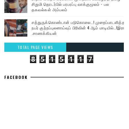
சிறுமி தொடர்பில் பரபரப்பு வாக்குமூலம் - பல
தகவல்கள் அம்பலம்
சத்துருக்கொண்டான் படுகொலை..! முறைப்பாடளித்த
நபர் குற்றப்புலனாய்வுப் பிரிவின் 4 ஆம் மாடியில்..!இரா
.சாணக்கியன்
TOTAL PAGE VIEWS
8
5
1
5
1
1
7
FACEBOOK