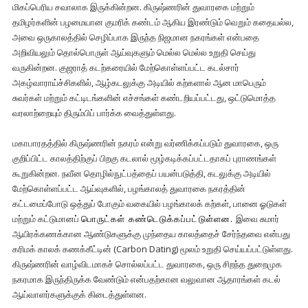
மிகப்பெரிய சவாலாக இருக்கின்றன. கிருஷ்ணரின் துவாரகை மற்றும்
தமிழர்களின் பழமையான குமரிக் கண்டம் ஆகிய இரண்டும் வெறும் கதையல்ல,
அவை ஒருகாலத்தில் செழிப்பாக இருந்த நிஜமான நகரங்கள் என்பதை
அறிவியலும் தொல்பொருள் ஆய்வுகளும் மெல்ல மெல்ல உறுதி செய்து
வருகின்றன. குஜராத் கடற்கரையில் மேற்கொள்ளப்பட்ட கடல்சார்
அகழ்வாராய்ச்சிகளில், ஆழ்கடலுக்கு அடியில் கற்களால் ஆன மாபெரும்
சுவர்கள் மற்றும் கட்டிடங்களின் எச்சங்கள் கண்டறியப்பட்டது, ஒட்டுமொத்த
வரலாற்றையும் திரும்பிப் பார்க்க வைத்துள்ளது.
மகாபாரதத்தில் கிருஷ்ணரின் நகரம் என்று வர்ணிக்கப்படும் துவாரகை, ஒரு
குறிப்பிட்ட காலத்திற்குப் பிறகு கடலால் மூழ்கடிக்கப்பட்டதாகப் புராணங்கள்
கூறுகின்றன. நவீன தொழில்நுட்பத்தைப் பயன்படுத்தி, கடலுக்கு அடியில்
மேற்கொள்ளப்பட்ட ஆய்வுகளில், பழங்காலத் துவாரகை நகரத்தின்
கட்டமைப்போடு ஒத்துப் போகும் வகையில் பழங்காலக் கற்கள், பானை ஓடுகள்
மற்றும் கட்டுமானப்
பொருட்கள் கண்டெடுக்கப்பட்டுள்ளன.
இவை சுமார்
ஆயிரக்கணக்கான ஆண்டுகளுக்கு முந்தைய காலத்தைச் சேர்ந்தவை என்பது
கரிமக் காலக் கணக்கீட்டின் (Carbon Dating) மூலம் உறுதி செய்யப்பட்டுள்ளது.
கிருஷ்ணரின் வாழ்விடமாகச் சொல்லப்பட்ட துவாரகை, ஒரு சிறந்த துறைமுக
நகரமாக இருந்திருக்க வேண்டும் என்பதற்கான வலுவான ஆதாரங்கள் கடல்
ஆய்வாளர்களுக்குக் கிடைத்துள்ளன.