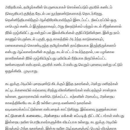
அதேபோல், தமிழர்களின் பெருமையாகச் சொல்லப்படும் குமரிக் கண்டம்
(லெமூரியா) குறித்த தேடல் பல நூற்றாண்டுகளாகத் தொடர்கிறது.
தென்னிந்தியாவிற்கும் ஆஸ்திரேலியாவிற்கும் இடைப்பட்ட நிலப்பரப்பில் ஒரு
மாபெரும் கண்டம் இருந்ததாகவும், அது நிலநடுக்கம் மற்றும் கடல் சீற்றங்களால்
நீரில் மூழ்கிவிட்டது என்றும் பல இலக்கியங்கள் குறிப்பிடுகின்றன. இன்று நாம்
காணும் பெருங்கடல் பகுதி, ஒரு காலத்தில் அடர்ந்த காடுகளையும்,
மலைகளையும் கொண்டிருந்த தமிழர்களின் தாய்நிலமாக இருந்திருக்கலாம்
என்பது ஆய்வாளர்களின் கருத்து. கடல் மட்டம் உயர்ந்ததால், பல பழங்கால
நாகரிகங்கள் நீரில் மூழ்கியிருப்பது புவியியல் ரீதியாக நிரூபிக்கப்பட்ட
உண்மைதான் என்பதால், குமரிக் கண்டம் என்பது வெறும் புனைவு என்று மட்டும்
ஒதுக்கிவிட முடியாது.
கடலுக்கு அடியில் புதையுண்டு கிடக்கும் இந்த நகரங்கள், அன்று மனிதர்கள்
கட்டிடக்கலையில் எவ்வளவு சிறந்து விளங்கினார்கள் என்பதற்குச் சான்றாக
உள்ளன. துவாரகையில் கண்டெடுக்கப்பட்ட கற்களின் அமைப்பு, அன்றைய
காலத்திலேயே கடல் நீர் உள்ளே புகாத வண்ணம் நகரங்கள்
வடிவமைக்கப்பட்டுள்ளன என்பதைக் காட்டுகிறது. இவ்வளவு நுணுக்கமான
கட்டுமானக் கலையை, அன்றைய மக்கள் எப்படித்
திட்டமிட்டார்கள் என்பது
இன்றைய நவீன பொறியாளர்களுக்கே வியப்பாக உள்ளது. கடலுக்கு அடியில்
இருக்கும் அந்த நகரங்கள், இன்று நவீன ஆய்வுகளுக்குப் பெரும் விருந்தாக