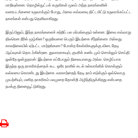
மாறியுள்ளன. தொழில்நுட்பக் கருவிகள் மூலம் அந்த நகரங்களின்
வரைபடங்களை உருவாக்கும் போது, அவை எவ்வளவு திட்டமிட்டு உருவாக்கப்பட்ட
நகரங்கள் என்பது தெளிவாகிறது.
இருப்பினும், இந்த நகரங்களைச் சுற்றிப் பல மர்மங்களும் உள்ளன. இவை எவ்வாறு
திடீரென நீரில் மூழ்கின? ஒருவேளை பெரும் இயற்கை சீற்றங்களா அல்லது
காலநிலையில் ஏற்பட்ட மாற்றங்களா? போன்ற கேள்விகளுக்கு விடைதேடி
ஆய்வுகள் தொடர்கின்றன. துவாரகையும், குமரிக் கண்டமும் சொல்லும் செய்தி
ஒன்றே ஒன்றுதான்: இயற்கை எப்போதும் நிலையானது அல்ல. செழிப்பாக
இருந்த ஒரு நாகரிகத்தைக் கூட ஒரே நாளில் கடல் உள்வாங்கிக் கொள்ளும்
வல்லமை கொண்டது இயற்கை. வரலாற்றைத் தேடி நாம் எடுக்கும் ஒவ்வொரு
முயற்சியும், மனித நாகரிகம் பலமுறை தோன்றி அழிந்திருக்கிறது என்பதை
நமக்கு நினைவூட்டுகிறது.