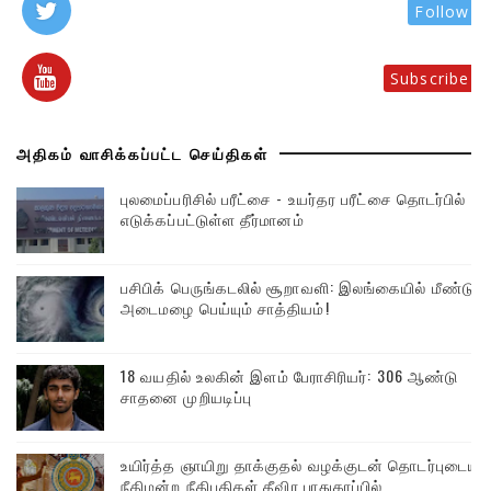
Follow
Subscribe
அதிகம் வாசிக்கப்பட்ட செய்திகள்
புலமைப்பரிசில் பரீட்சை - உயர்தர பரீட்சை தொடர்பில்
எடுக்கப்பட்டுள்ள தீர்மானம்
பசிபிக் பெருங்கடலில் சூறாவளி: இலங்கையில் மீண்டும்
அடைமழை பெய்யும் சாத்தியம்!
18 வயதில் உலகின் இளம் பேராசிரியர்: 306 ஆண்டு
சாதனை முறியடிப்பு
உயிர்த்த ஞாயிறு தாக்குதல் வழக்குடன் தொடர்புடைய
நீதிமன்ற நீதிபதிகள் தீவிர பாதுகாப்பில்